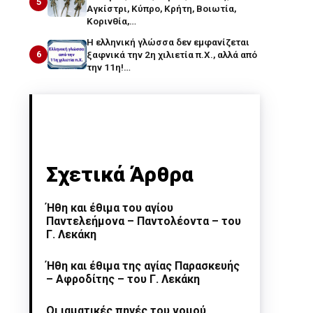
5
Αγκίστρι, Κύπρο, Κρήτη, Βοιωτία,
Κορινθία,…
Η ελληνική γλώσσα δεν εμφανίζεται
6
ξαφνικά την 2η χιλιετία π.Χ., αλλά από
την 11η!…
Σχετικά Άρθρα
Ήθη και έθιμα του αγίου
Παντελεήμονα – Παντολέοντα – του
Γ. Λεκάκη
Ήθη και έθιμα της αγίας Παρασκευής
– Αφροδίτης – του Γ. Λεκάκη
Οι ιαματικές πηγές του νομού