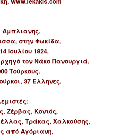
άκη,
www.lekakis.com
ς Άμπλιανης,
ισσα, στην Φωκίδα,
14 Ιουλίου 1824.
αρχηγό τον Νάκο Πανουργιά,
000 Τούρκους.
ούρκοι, 37 Έλληνες.
εμιστές:
, Ζέρβας, Κοντός,
βέλλας, Τράκας, Χαλκούσης,
ς από Αγόριανη,