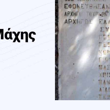
Μάχης