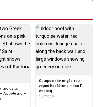
Οι ιαματικές πηγές του
νομού Καρδίτσης – του Γ.
α της αγίας
Λεκάκη
– Αφροδίτης –
24/07/2026
η