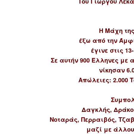
Του Γιώργου Λεκ
Η Μάχη τη
έξω από την Άμφ
έγινε στις 13-
Σε αυτήν 900 Έλληνες με 
νίκησαν 6.
Απώλειες: 2.000 Τ
Συμπολ
Δαγκλής, Δράκος
Νοταράς, Περραιβός, Τζα
μαζί με άλλου