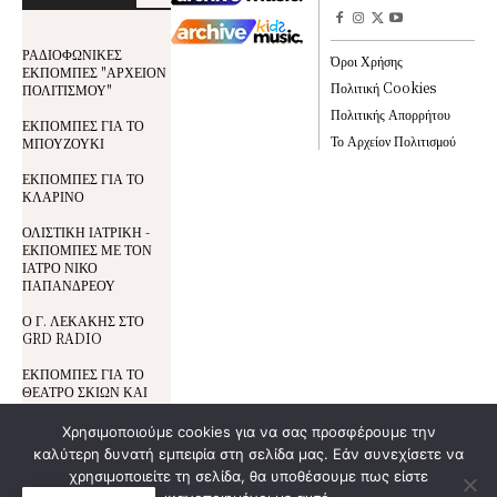
ΡΑΔΙΟΦΩΝΙΚΕΣ
Όροι Χρήσης
ΕΚΠΟΜΠΕΣ "ΑΡΧΕΙΟΝ
Πολιτική Cookies
ΠΟΛΙΤΙΣΜΟΥ"
Πολιτικής Απορρήτου
ΕΚΠΟΜΠΕΣ ΓΙΑ ΤΟ
Το Αρχείον Πολιτισμού
ΜΠΟΥΖΟΥΚΙ
ΕΚΠΟΜΠΕΣ ΓΙΑ ΤΟ
ΚΛΑΡΙΝΟ
ΟΛΙΣΤΙΚΗ ΙΑΤΡΙΚΗ -
ΕΚΠΟΜΠΕΣ ΜΕ ΤΟΝ
ΙΑΤΡΟ ΝΙΚΟ
ΠΑΠΑΝΔΡΕΟΥ
Ο Γ. ΛΕΚΑΚΗΣ ΣΤΟ
GRD RADIO
ΕΚΠΟΜΠΕΣ ΓΙΑ ΤΟ
ΘΕΑΤΡΟ ΣΚΙΩΝ ΚΑΙ
ΤΟΝ ΚΑΡΑΓΚΙΟΖΗ
Χρησιμοποιούμε cookies για να σας προσφέρουμε την
καλύτερη δυνατή εμπειρία στη σελίδα μας. Εάν συνεχίσετε να
Όροι Χρήσης
χρησιμοποιείτε τη σελίδα, θα υποθέσουμε πως είστε
© All Rights Reserved | Development By
DoSmart.gr
| Supported By
Wideview
Προστασία Δεδομένων