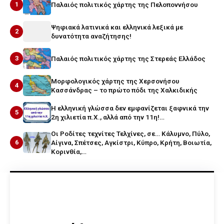
1
Παλαιός πολιτικός χάρτης της Πελοποννήσου
Ψηφιακά λατινικά και ελληνικά λεξικά με
2
δυνατότητα αναζήτησης!
3
Παλαιός πολιτικός χάρτης της Στερεάς Ελλάδος
Μορφολογικός χάρτης της Χερσονήσου
4
Κασσάνδρας – το πρώτο πόδι της Χαλκιδικής
Η ελληνική γλώσσα δεν εμφανίζεται ξαφνικά την
5
2η χιλιετία π.Χ., αλλά από την 11η!…
Οι Ροδίτες τεχνίτες Τελχίνες, σε… Κάλυμνο, Πύλο,
6
Αίγινα, Σπέτσες, Αγκίστρι, Κύπρο, Κρήτη, Βοιωτία,
Κορινθία,…