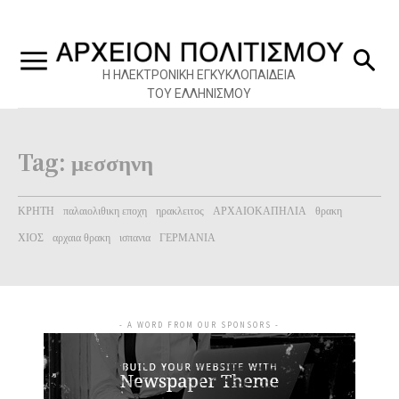
Η ΗΛΕΚΤΡΟΝΙΚΗ ΕΓΚΥΚΛΟΠΑΙΔΕΙΑ
ΤΟΥ ΕΛΛΗΝΙΣΜΟΥ
Tag:
μεσσηνη
ΚΡΗΤΗ
παλαιολιθικη εποχη
ηρακλειτος
ΑΡΧΑΙΟΚΑΠΗΛΙΑ
θρακη
ΧΙΟΣ
αρχαια θρακη
ισπανια
ΓΕΡΜΑΝΙΑ
- A WORD FROM OUR SPONSORS -