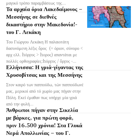
μαγικό τρόπο παραμβάσεως της...
Τα αρχαία όρια Λακεδαίμονος –
Μεσσήνης σε διεθνές
δικαστήριο στην Μακεδονία!-
του Γ. Λεκάκη
Του Γιώργου Λεκάκη Η παλαιοτάτη
δασυνόμενη λέξις ὅρος (= όριον, σύνορο <
αρχ ελλ. hόρϝος > hορος) απαντάται με
πολλές ορθογραφίες:hόρϝος / ὄρϝος -...
Ελλήνισσα: Η γριά-γίγαντας της
Χρυσοβίτσας και της Μεσσήνης
Στον καιρό των παππούδω, τών παππούδωνέ
μας, μερικοί από τό χωρίο μας πήγαν στην
Πόλη. Εκεί έμαθαν πως υπήρχε μία γριά
από την φυλή...
Άνθρωποι πήγαν στην Σικελία
με βάρκες, για πρώτη φορά,
πριν 16.500 χρόνια! Στα Γλυκά
Νερά Απολλωνίας – του Γ.