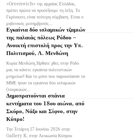
«Greenwich» της αρχαίας Ελλάδας,
πρέπει πρώτα να προσέξουμε τη λέξη. Το
Γκρίνουιτς είναι νεότερη σύμβαση. Είναι ο
μηδενικός μεσημβρινός...
Εγκαίνια δύο ισλαμικών τζαμιών
της παλαιάς πόλεως Ρόδου –
Ανοικτή επιστολή προς την Υπ.
Πολιτισμού, Λ. Μενδώνη
Κυρία Μενδώνη,Ήρθατε χθες στην Ρόδο
μας να κάνετε εγκαίνια πολιτιστικών
μνημείων! Και το μόνο που παρουσίασαν τα
ΜΜΕ ήσαν τα εγκαίνια δύο ισλαμικών
(τουρκικών...
Δημοπρατούνται σπάνια
κεντήματα του 18ου αιώνα, από
Σκύρο, Νάξο και Σίφνο, στην
Κύπρο!
Την Τετάρτη 17 Ιουνίου 2026 στην
Gallery K, στην Λευκωσία Κύπρου