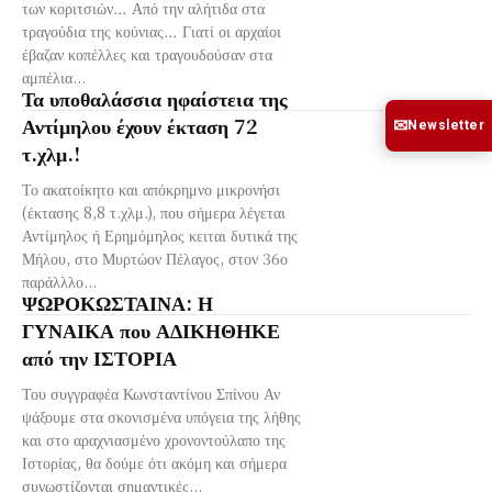
των κοριτσιών… Από την αλήτιδα στα
τραγούδια της κούνιας… Γιατί οι αρχαίοι
έβαζαν κοπέλλες και τραγουδούσαν στα
αμπέλια...
Τα υποθαλάσσια ηφαίστεια της
Αντίμηλου έχουν έκταση 72
✉
Newsletter
τ.χλμ.!
Το ακατοίκητο και απόκρημνο μικρονήσι
(έκτασης 8,8 τ.χλμ.), που σήμερα λέγεται
Αντίμηλος ή Ερημόμηλος κειται δυτικά της
Μήλου, στο Μυρτώον Πέλαγος, στον 36ο
παράλλλο...
ΨΩΡΟΚΩΣΤΑΙΝΑ: Η
ΓΥΝΑΙΚΑ που ΑΔΙΚΗΘΗΚΕ
από την ΙΣΤΟΡΙΑ
Του συγγραφέα Κωνσταντίνου Σπίνου Αν
ψάξουμε στα σκονισμένα υπόγεια της λήθης
και στο αραχνιασμένο χρονοντούλαπο της
Ιστορίας, θα δούμε ότι ακόμη και σήμερα
συνωστίζονται σημαντικές...