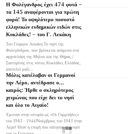
Η Φολέγανδρος έχει 474 φυτά –
τα 145 αναφέρονται για πρώτη
φορά! Το υψηλότερο ποσοστό
ελληνικών ενδημικών ειδών στις
Κυκλάδες! – του Γ. Λεκάκη
Του Γιώργου Λεκάκη Το νησί της
Φολεγάνδρου, που βρίσκεται ανάμεσα στα
αρχιπελάγη της Μήλου και της Θήρας /
Σαντορίνης στις νότιες Κυκλάδες Ελλάδας,
αποτελεί μαζί...
Μόλις κατέλαβαν οι Γερμανοί
την Λέρο, αντέδρασε ο…
καιρός: Ήρθε ο σκληρότερος
χειμώνας που είχε δει το νησί
και όλο το Αιγαίο!
Έμειναν στην ιστορία ως «Οι Γαρμπήδες»
του 1943 - 1944!Νοέμβριος του 1943 στην
Λέρο! Ήταν η εποχή που πάτησαν στο νησί
μας οι Γερμανοί....