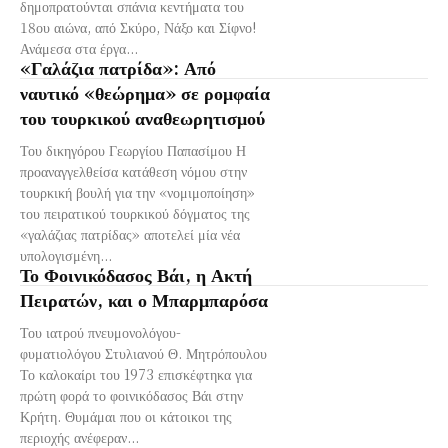
δημοπρατούνται σπάνια κεντήματα του
18ου αιώνα, από Σκύρο, Νάξο και Σίφνο!
Ανάμεσα στα έργα...
«Γαλάζια πατρίδα»: Από
ναυτικό «θεώρημα» σε ρομφαία
του τουρκικού αναθεωρητισμού
Του δικηγόρου Γεωργίου Παπασίμου Η
προαναγγελθείσα κατάθεση νόμου στην
τουρκική βουλή για την «νομιμοποίηση»
του πειρατικού τουρκικού δόγματος της
«γαλάζιας πατρίδας» αποτελεί μία νέα
υπολογισμένη...
Το Φοινικόδασος Βάι, η Ακτή
Πειρατών, και ο Μπαρμπαρόσα
Του ιατρού πνευμονολόγου-
φυματιολόγου Στυλιανού Θ. Μητρόπουλου
Το καλοκαίρι του 1973 επισκέφτηκα για
πρώτη φορά το φοινικόδασος Βάι στην
Κρήτη. Θυμάμαι που οι κάτοικοι της
περιοχής ανέφεραν...