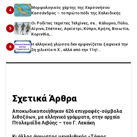
Μορφολογικός χάρτης της Χερσονήσου
4
Κασσάνδρας – το πρώτο πόδι της Χαλκιδικής
Οι Ροδίτες τεχνίτες Τελχίνες, σε… Κάλυμνο, Πύλο,
5
Αίγινα, Σπέτσες, Αγκίστρι, Κύπρο, Κρήτη, Βοιωτία,
Κορινθία,…
Η ελληνική γλώσσα δεν εμφανίζεται ξαφνικά την
6
2η χιλιετία π.Χ., αλλά από την 11η!…
Σχετικά Άρθρα
Αποκωδικοποιήθηκαν 626 επιγραφές-σύμβολα
λιθοξόων, με ελληνικά γράμματα, στην αρχαία
Πτολεμαΐδα Λιβύης – του Γ. Λεκάκη
Κι άλλος άγνωστος μεγαλιθικός «Τάφος