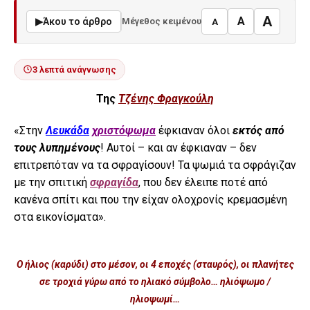
A
A
▶
Άκου το άρθρο
Μέγεθος κειμένου
A
3 λεπτά ανάγνωσης
Της
Τζένης Φραγκούλη
«Στην
Λευκάδα
χριστόψωμα
έφκιαναν όλοι
εκτός από
τους λυπημένους
! Αυτοί – και αν έφκιαναν – δεν
επιτρεπόταν να τα σφραγίσουν! Τα ψωμιά τα σφράγιζαν
με την σπιτική
σφραγίδα
, που δεν έλειπε ποτέ από
κανένα σπίτι και που την είχαν ολοχρονίς κρεμασμένη
στα εικονίσματα».
Ο ήλιος (καρύδι) στο μέσον, οι 4 εποχές (σταυρός), οι πλανήτες
σε τροχιά γύρω από το ηλιακό σύμβολο… ηλιόψωμο /
ηλιοψωμί…