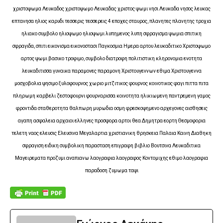
χριστοψωμα Λευκαδος χριστοψωμο Λευκαδας χριστος ψωμι νησι Λευκαδα νησος λευκας
επτανησα ηλιος καρυδι τεσσερις τεσσερεις 4 εποχες σταυρος, πλανητες πλανητης τροχια
ηλιακο συμβολο ηλιοψωμο ηλιοψωμι λυπημενος λυπη σφραγισμα ψωμια σπιτικη
σφραγιδα, σπιτι εικονισμα εικονοστασι Παγκοσμια Ημερα αρτου λευκαδιτικο Χριστοψωμο
αρτος ψωμι βασικο τροφιμο, συμβολο διατροφη πολιτιστικη κληρονομια ενοτητα
λευκαδιτισσα γυναικα παραμονες παραμονη Χριστουγεννων εθιμα Χριστουγεννα
μοσχοβολια ψησιμο ξυλοφουρνος χωριο μιτζιτικος φουρνος κοινοτικος φαγι πιττα πιτα
πληρωμη καρβελι ζεστοφουρνι φουρναρισσα κοινοτητα ηλικιωμενη παντρεμενη γαμος
φροντιδα σταθεροτητα θαλπωρη μυρωδια οσμη φρεσκοψημενο αρχεγονες αισθησεις
αγαπη ασφαλεια αρχαιοι ελληνες προσφορα αρτοι θεα Δημητρα εορτη Θεσμοφορια
τελετη ναος ελευσις Ελευσινα Μεγαλαρτια χριστιανικη θρησκεια Παλαια Καινη Διαθηκη
σφραγιση ειδικη συμβολικη παρασταση επιγραφη βιβλιο Βουτσινα Λευκαδιτικα
Μαγειρεματα προζυμι αναπιανω λαογραφια λαογραφος Κοντομιχης εθιμο λαογραφια
παραδοση ζυμωμα ταψι