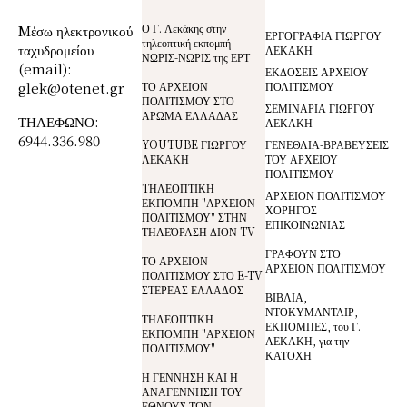
Ο Γ. Λεκάκης στην
Mέσω ηλεκτρονικού
ΕΡΓΟΓΡΑΦΙΑ ΓΙΩΡΓΟΥ
τηλεοπτική εκπομπή
ταχυδρομείου
ΛΕΚΑΚΗ
ΝΩΡΙΣ-ΝΩΡΙΣ της ΕΡΤ
(email):
ΕΚΔΟΣΕΙΣ ΑΡΧΕΙΟΥ
glek@otenet.gr
ΤΟ ΑΡΧΕΙΟΝ
ΠΟΛΙΤΙΣΜΟΥ
ΠΟΛΙΤΙΣΜΟΥ ΣΤΟ
ΣΕΜΙΝΑΡΙΑ ΓΙΩΡΓΟΥ
ΑΡΩΜΑ ΕΛΛΑΔΑΣ
ΤΗΛΕΦΩΝΟ:
ΛΕΚΑΚΗ
6944.336.980
YOUTUBE ΓΙΩΡΓΟΥ
ΓΕΝΕΘΛΙΑ-ΒΡΑΒΕΥΣΕΙΣ
ΛΕΚΑΚΗ
ΤΟΥ ΑΡΧΕΙΟΥ
ΠΟΛΙΤΙΣΜΟΥ
TΗΛΕΟΠΤΙΚΗ
ΑΡΧΕΙΟΝ ΠΟΛΙΤΙΣΜΟΥ
ΕΚΠΟΜΠΗ "ΑΡΧΕΙΟΝ
ΧΟΡΗΓΟΣ
ΠΟΛΙΤΙΣΜΟΥ" ΣΤΗΝ
ΕΠΙΚΟΙΝΩΝΙΑΣ
ΤΗΛΕΌΡΑΣΗ ΔΙΟΝ TV
ΓΡΑΦΟΥΝ ΣΤΟ
ΤΟ ΑΡΧΕΙΟΝ
ΑΡΧΕΙΟΝ ΠΟΛΙΤΙΣΜΟΥ
ΠΟΛΙΤΙΣΜΟΥ ΣΤΟ E-TV
ΣΤΕΡΕΑΣ ΕΛΛΑΔΟΣ
ΒΙΒΛΙΑ,
ΝΤΟΚΥΜΑΝΤΑΙΡ,
ΤΗΛΕΟΠΤΙΚΗ
ΕΚΠΟΜΠΕΣ, του Γ.
ΕΚΠΟΜΠΗ "ΑΡΧΕΙΟΝ
ΛΕΚΑΚΗ, για την
ΠΟΛΙΤΙΣΜΟΥ"
ΚΑΤΟΧΗ
Η ΓΕΝΝΗΣΗ ΚΑΙ Η
ΑΝΑΓΕΝΝΗΣΗ ΤΟΥ
ΕΘΝΟΥΣ ΤΩΝ