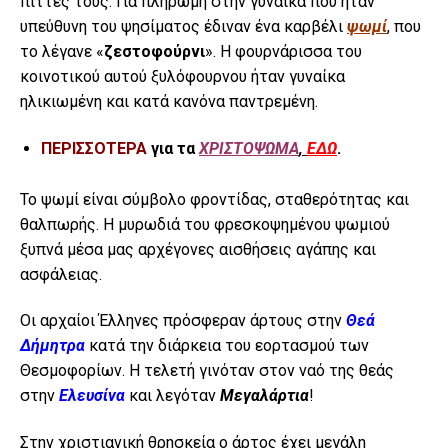
πίττες τους. Για πληρωμή στην γυναίκα που ήταν
υπεύθυνη του ψησίματος έδιναν ένα καρβέλι
ψωμί
, που
το λέγανε «
ζεστοφούρνι
». Η φουρνάρισσα του
κοινοτικού αυτού ξυλόφουρνου ήταν γυναίκα
ηλικιωμένη και κατά κανόνα παντρεμένη.
ΠΕΡΙΣΣΟΤΕΡΑ
για τα
ΧΡΙΣΤΟΨΩΜΑ
,
ΕΔΩ
.
Το ψωμί είναι σύμβολο φροντίδας, σταθερότητας και
θαλπωρής. Η μυρωδιά του φρεσκοψημένου ψωμιού
ξυπνά μέσα μας αρχέγονες αισθήσεις αγάπης και
ασφάλειας.
Οι αρχαίοι Έλληνες πρόσφεραν άρτους στην
Θεά
Δήμητρα
κατά την διάρκεια του εορτασμού των
Θεσμοφορίων. Η τελετή γινόταν στον ναό της θεάς
στην
Ελευσίνα
και λεγόταν
Μεγαλάρτια
!
Στην χριστιανική θρησκεία ο άρτος έχει μεγάλη