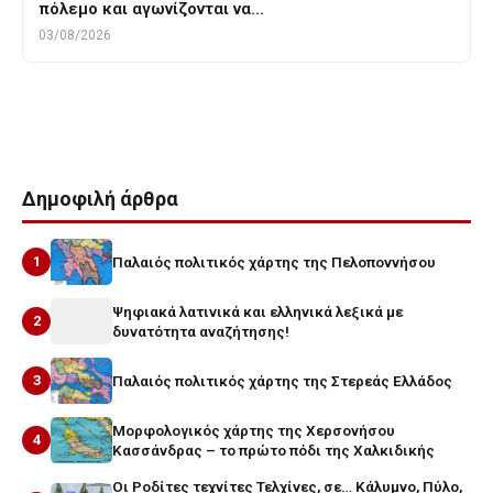
πόλεμο και αγωνίζονται να…
03/08/2026
Tags
βαρβακειο
υμνος
Δημοφιλή άρθρα
1
Παλαιός πολιτικός χάρτης της Πελοποννήσου
Ψηφιακά λατινικά και ελληνικά λεξικά με
2
δυνατότητα αναζήτησης!
3
Παλαιός πολιτικός χάρτης της Στερεάς Ελλάδος
Μορφολογικός χάρτης της Χερσονήσου
4
Κασσάνδρας – το πρώτο πόδι της Χαλκιδικής
Οι Ροδίτες τεχνίτες Τελχίνες, σε… Κάλυμνο, Πύλο,