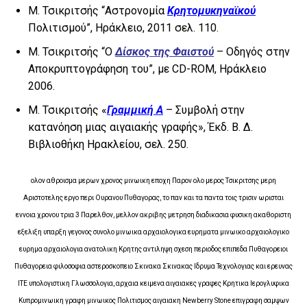
Μ. Τσικριτσής “Αστρονομία
Κρητομυκηναϊκού
Πολιτισμού”, Ηράκλειο, 2011 σελ. 110.
Μ. Τσικριτσής “O
Δίσκος της Φαιστού
– Οδηγός στην
Αποκρυπτογράφηση του”, με CD-ROM, Ηράκλειο
2006.
Μ. Τσικριτσής «
Γραμμική Α
– Συμβολή στην
κατανόηση μιας αιγαιακής γραφής», Έκδ. Β. Δ.
Βιβλιοθήκη Ηρακλείου, σελ. 250.
ολον αθροισμα μερων χρονος μινωικη εποχη Παρον ολο μερος Τσικριτσης μερη
Αριστοτελης εργο περι Ουρανου Πυθαγορας, το παν και τα παντα τοις τρισιν ωρισται
εννοια χρονου τρια 3 Παρελθον, μελλον ακριβης μετρηση διαδικασια φυσικη ακαθοριστη
εξελιξη υπαρξη γεγονος συνολο μινωικα αρχαιολογικα ευρηματα μινωικο αρχαιολογικο
ευρημα αρχαιολογια ανατολικη Κρητης αντιληψη σχεση περιοδος επιπεδα Πυθαγορειοι
Πυθαγορεια φιλοσοφια αστεροσκοπειο Σκινακα Σκινακας Ιδρυμα Τεχνολογιας και ερευνας
ΙΤΕ υπολογιστικη Γλωσσολογια, αρχαια κειμενα αιγαιακες γραφες Κρητικα Ιερογλυφικα
Κυπρομινωικη γραφη μινωικος Πολιτισμος αιγαιακη Newberry Stone επιγραφη σαμψων