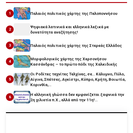
1
Παλαιός πολιτικός χάρτης της Πελοποννήσου
Ψηφιακά λατινικά και ελληνικά λεξικά με
2
δυνατότητα αναζήτησης!
3
Παλαιός πολιτικός χάρτης της Στερεάς Ελλάδος
Μορφολογικός χάρτης της Χερσονήσου
4
Κασσάνδρας – το πρώτο πόδι της Χαλκιδικής
Οι Ροδίτες τεχνίτες Τελχίνες, σε… Κάλυμνο, Πύλο,
5
Αίγινα, Σπέτσες, Αγκίστρι, Κύπρο, Κρήτη, Βοιωτία,
Κορινθία,…
Η ελληνική γλώσσα δεν εμφανίζεται ξαφνικά την
6
2η χιλιετία π.Χ., αλλά από την 11η!…