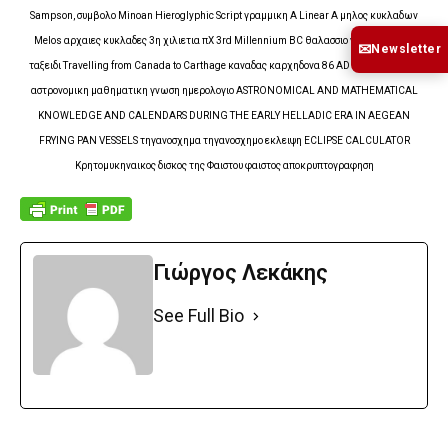
Sampson, συμβολο Minoan Hieroglyphic Script γραμμικη Α Linear A μηλος κυκλαδων
Melos αρχαιες κυκλαδες 3η χιλιετια πΧ 3rd Millennium BC θαλασσιο ναυτικο ταξιδι
✉
Newsletter
ταξειδι Travelling from Canada to Carthage καναδας καρχηδονα 86 AD 1ος αιωνας μχ,
αστρονομικη μαθηματικη γνωση ημερολογιο ASTRONOMICAL AND MATHEMATICAL
KNOWLEDGE AND CALENDARS DURING THE EARLY HELLADIC ERA IN AEGEAN
FRYING PAN VESSELS τηγανοσχημα τηγανοσχημο εκλειψη ECLIPSE CALCULATOR
Κρητομυκηναικος δισκος της Φαιστου φαιστος αποκρυπτογραφηση
Γιώργος Λεκάκης
See Full Bio