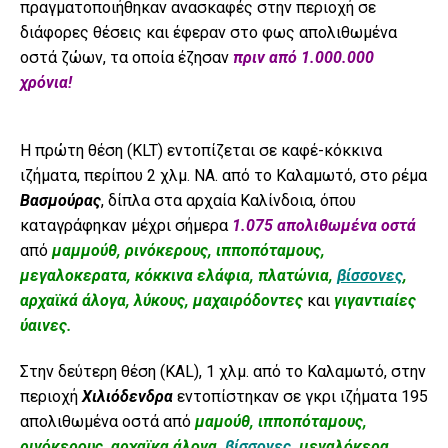
πραγματοποιήθηκαν ανασκαφές στην περιοχή σε
διάφορες θέσεις και έφεραν στο φως απολιθωμένα
οστά ζώων, τα οποία έζησαν
πριν από 1.000.000
χρόνια!
Η πρώτη θέση (KLT) εντοπίζεται σε καφέ-κόκκινα
ιζήματα, περίπου 2 χλμ. ΝΑ. από το Καλαμωτό, στο ρέμα
Βασμούρας
, δίπλα στα αρχαία Καλίνδοια, όπου
καταγράφηκαν μέχρι σήμερα
1.075 απολιθωμένα οστά
από
μαμμούθ, ρινόκερους, ιπποπόταμους,
μεγαλοκερατα, κόκκινα ελάφια, πλατώνια,
βίσσονες
,
αρχαϊκά άλογα, λύκους, μαχαιρόδοντες
και
γιγαντιαίες
ύαινες.
Στην δεύτερη θέση (KAL), 1 χλμ. από το Καλαμωτό, στην
περιοχή
Χιλιόδενδρα
εντοπίστηκαν σε γκρι ιζήματα 195
απολιθωμένα οστά από
μαμούθ, ιπποπόταμους,
ρινόκερους, αρχαϊκα άλογα,
βίσσονες
, μεγαλόκερα