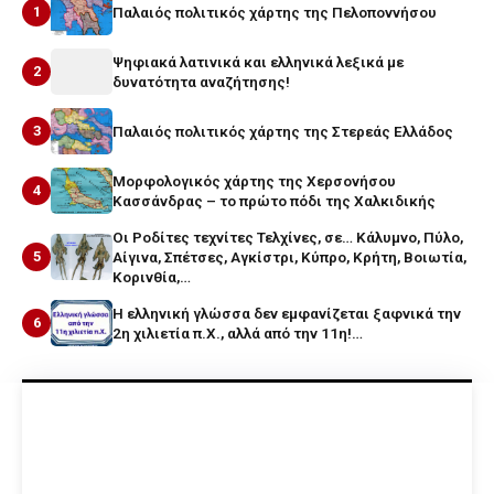
1
Παλαιός πολιτικός χάρτης της Πελοποννήσου
Ψηφιακά λατινικά και ελληνικά λεξικά με
2
δυνατότητα αναζήτησης!
3
Παλαιός πολιτικός χάρτης της Στερεάς Ελλάδος
Μορφολογικός χάρτης της Χερσονήσου
4
Κασσάνδρας – το πρώτο πόδι της Χαλκιδικής
Οι Ροδίτες τεχνίτες Τελχίνες, σε… Κάλυμνο, Πύλο,
5
Αίγινα, Σπέτσες, Αγκίστρι, Κύπρο, Κρήτη, Βοιωτία,
Κορινθία,…
Η ελληνική γλώσσα δεν εμφανίζεται ξαφνικά την
6
2η χιλιετία π.Χ., αλλά από την 11η!…