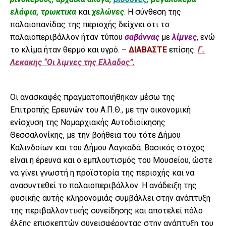
ελάφια, τρωκτικα
και
χελώνες
. Η σύνθεση της
παλαιοπανίδας της περιοχής δείχνει ότι το
παλαιοπεριβάλλον ήταν τύπου
σαβάννας
με
λίμνες
, ενώ
το κλίμα ήταν θερμό και υγρό. –
ΔΙΑΒΑΣΤΕ
επίσης:
Γ.
Λεκακης “Οι λιμνες της Ελλαδος”.
Οι ανασκαφές πραγματοποιήθηκαν μέσω της
Επιτροπής Ερευνών του Α.Π.Θ., με την οικονομική
ενίσχυση της Νομαρχιακής Αυτοδιοίκησης
Θεσσαλονίκης, με την βοήθεια του τότε Δήμου
Καλινδοίων και του Δήμου Λαγκαδά. Βασικός στόχος
είναι η έρευνα και ο εμπλουτισμός του Μουσείου, ώστε
να γίνει γνωστή η προϊστορία της περιοχής και να
ανασυντεθεί το παλαιοπεριβάλλον. Η ανάδειξη της
φυσικής αυτής κληρονομιάς συμβάλλει στην ανάπτυξη
της περιβαλλοντικής συνείδησης και αποτελεί πόλο
έλξης επισκεπτών συνεισφέροντας στην ανάπτυξη του