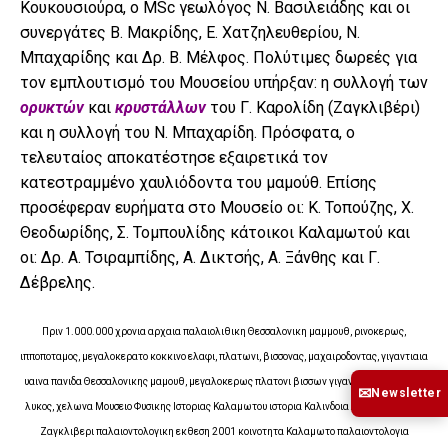
Κουκουσιούρα, ο ΜSc γεωλόγος Ν. Βασιλειάδης και οι
συνεργάτες Β. Μακρίδης, Ε. Χατζηλευθερίου, Ν.
Μπαχαρίδης και Δρ. Β. Μέλφος. Πολύτιμες δωρεές για
τον εμπλουτισμό του Μουσείου υπήρξαν: η συλλογή των
ορυκτών
και
κρυστάλλων
του Γ. Καρολίδη (Ζαγκλιβέρι)
και η συλλογή του Ν. Μπαχαρίδη. Πρόσφατα, ο
τελευταίος αποκατέστησε εξαιρετικά τον
κατεστραμμένο χαυλιόδοντα του μαμούθ. Επίσης
προσέφεραν ευρήματα στο Μουσείο οι: Κ. Τοπούζης, Χ.
Θεοδωρίδης, Σ. Τομπουλίδης κάτοικοι Καλαμωτού και
οι: Δρ. Α. Τσιραμπίδης, Α. Δικτσής, Α. Ξάνθης και Γ.
Δέβρελης.
Πριν 1.000.000 χρονια αρχαια παλαιολιθικη Θεσσαλονικη μαμμουθ, ρινοκερως,
ιπποποταμος, μεγαλοκερατο κοκκινο ελαφι, πλατωνι, βισσονας, μαχαιροδοντας, γιγαντιαια
υαινα πανιδα Θεσσαλονικης μαμουθ, μεγαλοκερως πλατονι βισσων γιγαντια αλογο, ιππος
✉
Newsletter
λυκος, χελωνα Μουσειο Φυσικης Ιστοριας Καλαμωτου ιστορια Καλινδοια Δημος Λαγκαδα
Ζαγκλιβερι παλαιοντολογικη εκθεση 2001 κοινοτητα Καλαμωτο παλαιοντολογια