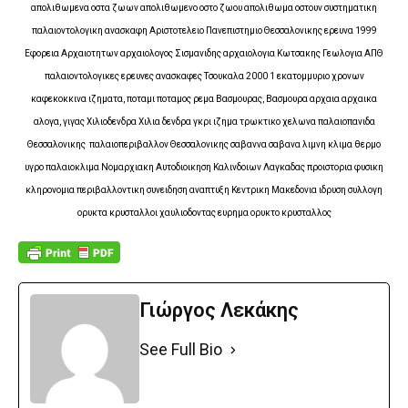
απολιθωμενα οστα ζωων απολιθωμενο οστο ζωου απολιθωμα οστουν συστηματικη
παλαιοντολογικη ανασκαφη Αριστοτελειο Πανεπιστημιο Θεσσαλονικης ερευνα 1999
Εφορεια Αρχαιοτητων αρχαιολογος Σισμανιδης αρχαιολογια Κωτσακης Γεωλογια ΑΠΘ
παλαιοντολογικες ερευνες ανασκαφες Τσουκαλα 2000 1 εκατομμυριο χρονων
καφεκοκκινα ιζηματα, ποταμι ποταμος ρεμα Βασμουρας, Βασμουρα αρχαια αρχαικα
αλογα, γιγας Χιλιοδενδρα Χιλια δενδρα γκρι ιζημα τρωκτικο χελωνα παλαιοπανιδα
Θεσσαλονικης παλαιοπεριβαλλον Θεσσαλονικης σαβαννα σαβανα λιμνη κλιμα θερμο
υγρο παλαιοκλιμα Νομαρχιακη Αυτοδιοικηση Καλινδοιων Λαγκαδας προιστορια φυσικη
κληρονομια περιβαλλοντικη συνειδηση αναπτυξη Κεντρικη Μακεδονια ιδρυση συλλογη
ορυκτα κρυσταλλοι χαυλιοδοντας ευρημα ορυκτο κρυσταλλος
Γιώργος Λεκάκης
See Full Bio