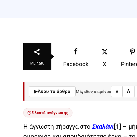
Facebook
X
Pinter
ΜΕΡΊΔΙΟ
A
▶
Άκου το άρθρο
Μέγεθος κειμένου
A
5 λεπτά ανάγνωσης
Η άγνωστη σήραγγα στο
Σκαλάνι
[1]
– μήκ
ομορφιάς και σπουδαιότητας έργο – το