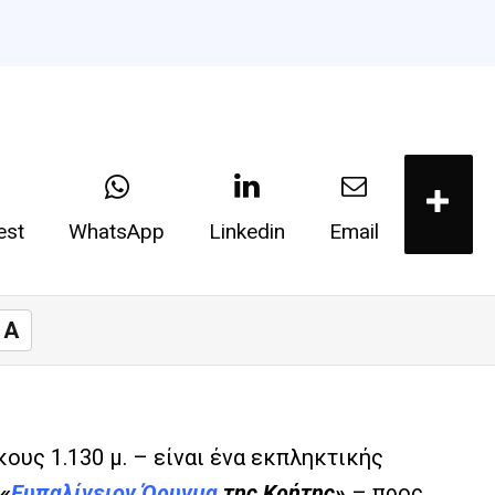
est
WhatsApp
Linkedin
Email
A
ους 1.130 μ. – είναι ένα εκπληκτικής
«
Ευπαλίνειον Όρυγμα
της Κρήτης»
– προς