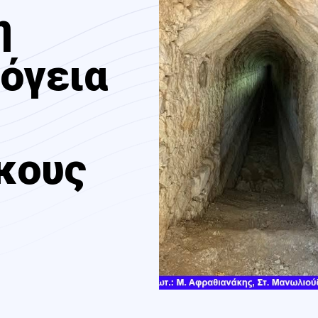
η
όγεια
κους