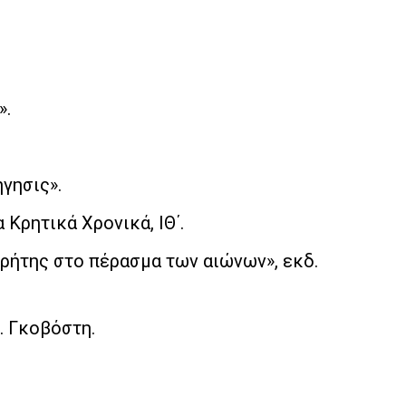
».
γησις».
 Κρητικά Χρονικά, ΙΘ΄.
Κρήτης στο πέρασμα των αιώνων», εκδ.
δ. Γκοβόστη.