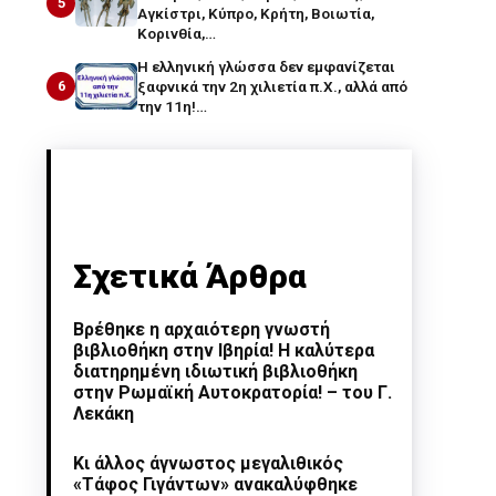
5
Αγκίστρι, Κύπρο, Κρήτη, Βοιωτία,
Κορινθία,…
Η ελληνική γλώσσα δεν εμφανίζεται
6
ξαφνικά την 2η χιλιετία π.Χ., αλλά από
την 11η!…
Σχετικά Άρθρα
Βρέθηκε η αρχαιότερη γνωστή
βιβλιοθήκη στην Ιβηρία! Η καλύτερα
διατηρημένη ιδιωτική βιβλιοθήκη
στην Ρωμαϊκή Αυτοκρατορία! – του Γ.
Λεκάκη
Κι άλλος άγνωστος μεγαλιθικός
«Τάφος Γιγάντων» ανακαλύφθηκε