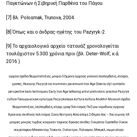
Παγετώνων ή Σιβηρική Παρθένα του Πάγου.
[7]
Βλ. Polosmak, Trunova, 2004.
[8]
Όπως και ο άνδρας-ηγέτης του Pazyryk-2.
[9]
Το αρχαιολογικό αρχείο τατουάζ χρονολογείται
τουλάχιστον 5.300 χρόνια πριν (βλ. Deter-Wolf, κ.ά.
2016 ).
αρχαια σχεδια δερματοστιξιας, μουμια 50χρονη αρχαιος γυναικα λεοπαρδαλις, ελαφια,
γρυπες, Λεκακης Pazyryk ice mummies paramount Iron Age Siberia styl symbolic
perspective tools techniques Early Iron Age tattooing artist prehistoric practice Pazyryk
culture Пазырыкская культура Pazyrykskaya kul’tura kultura Anokhin Museum σχεδιο
δερματοστιξιας, λεοπαρδαλη, ελαφι, γρυψ Πολιτισμος Παζιρικ νομαδικος αρχαιος
θρακικος σκυθικος πολιτισμος Σακα Κεντρικη Ασια εποχη Σιδηρου 6ος – 3ος αιωνας πΧ
μουμιες μακρυς τυμβος κουργκαν ταφικος θρακες σκυθες Ουκρανια Οροπεδιο Ουκοκ
νεκροταφειο Μπασανταρ, Τουεκτα, Ουλαντρικ, Πολοσμακ, Μπερελ, σωμα αλογο