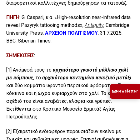
διαφορετικοί καλλιτέχνες δημιούργησαν τα τατουάζ.
ΠΗΓΗ
: G. Caspari, κ.ά. «High-resolution near-infrared data
reveal Pazyryk tattooing methods»,
Antiquity
, Cambridge
University Press,
ΑΡΧΕΙΟΝ ΠΟΛΙΤΙΣΜΟΥ
, 31.7.2025.
BBC. Siberian Times.
ΣΗΜΕΙΩΣΕΙΣ
:
[1]
Ανάμεσά τους το
αρχαιότερο γνωστό μάλλινο χαλί
με κόμπους
, το
αρχαιότερο κεντημένο κινεζικό μετάξι
και δύο κομμάτια υφαντού περσικού υφάσματος. Το
✉
Newsletter
κόκκινο και η ώχρα κυριαρχούν στο χαλί. Το κύριο
σχέδιό του είναι αναβάτες, ελάφια και γρύπες.
Εκτίθενται στο Κρατικό Μουσείο Ερμιτάζ Αγίας
Πετρούπολης.
[2]
Εξαιρετικό ενδιαφέρον παρουσιάζουν εκείνα με
ζωικές και ανθρώπινες μορφές. Επαναλαμβανόμενη η