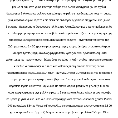
ταριχευμενος ανδρας τατουαζ ζωικο μοτιβο υφασμα κρεμαστο τσοχα σαμαρι σαμαρακι
μαξιλαρι βαμμενη γουνα κεντημα ενδυμα ηνια αλογα χαραγμενα ζωικα σχεδια
διακοσμηση ξυλινο χρυσο φυλλο ουρα καλυμμα κεφαλης ιππος δερματινη τσοχινη μασκα
ζωα, κερατο ελαφιου κερατα κριαριου κριαρι σιδερενιο, χαλκινο επιχρυσωμενο ξυλινα
ζωικα μοτιβα κρεμαστα ζωομορφο στολιδι ακρα Αλται Σαγιαν μυς μυες, σημαδι κουκκιδα
μεταλλουργια γεωμετρικο ηλιακο συμβολο κυκλος ροζεττα ροζετα σκηνη σκληρη μαχη
σαρκοφαγο φυτοφαγο θηριο ευρημα ανθρωπινο λειψανο Πριγκηπισσα του Παγου της
Σιβηριας ταφος 2.400 χρονων φερετρο συμπαγης κορμος δενδρου αγριοπευκο, δερμα
θαλαμος τραπεζι σχημα δισκος φαγητο ποτο, κρεας αλαγου αρνιου υπολειμματα
γαλακτοκομικο προιον γιαουρτι ξυλινο δοχειο σκαλιστη λαβη αναδευτηρας αγνωστο πιοτο
κυπελλο κερατινο ταξειδι αλλος κατω Κοσμος πιστη θανατο θανατος αλογα
προσανατολισμος κεφαλι ανατολη ταφη Pazyryk 20χρονη 30χρονη καρκινος του μαστου
τραυμα αρρωστη εισπνοη ατμος κανναβη κανναβις σπορος κολιανδρος πετρινο πιατο,
θεραπεια ιερεια κοινοτητα Παγωμενη Παρθενα κιτρινη μεταξωτη μπλουζα tussah,
τουσα πορφυρη ασπρη ριγε μαλλινη φουστα ζωνη φουντα, λευκο κολαν μηρος, κουναβι,
καθρεφτης γυαλισμενο μεταλλο μεγαλυτερο αρχαιο φερετρο αιλουροειδη χρυσος Ρωσια
1993 μαυσωλειο Εθνικο Μουσειο Γκορνο Αλταισκ αναπαρασταση ανοχιν γυναικεια 2.500
χρονια πριν συλλογη Ερμιταζ, λειψανα πρωτη φορα βουνα ορη Αλται Σιβηρια 19ος