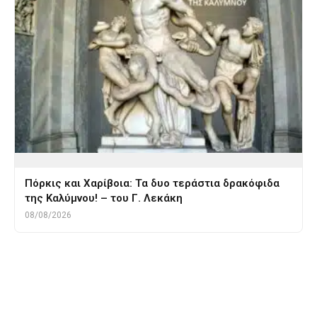
Πόρκις και Χαρίβοια: Τα δυο τεράστια δρακόφιδα
της Καλύμνου! – του Γ. Λεκάκη
08/08/2026
Tags
γρυπας
γυναίκα
δερματοστιξια
ελαφι
λεοπαρδαλη
μουμια