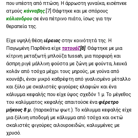
που υπέστη από πτώση. Η άρρωστη γυναίκα, εισέπνεε
ατμούς
κάνναβης
.
[7]
Θάφτηκε και με σπόρους
κόλιανδρου
σε ένα πέτρινο πιάτο, ίσως για την
θεραπεία της.
Είχε υψηλή θέση
ιέρειας
στην κοινότητά της. Η
Παγωμένη Παρθένα είχε
τατουάζ
[8]
. Θάφτηκε με μια
κίτρινη μεταξωτή μπλούζα tussah, μια πορφυρή και
άσπρη ριγέ μάλλινη φούστα με ζώνη με φούντα, λευκά
κολάν από τσόχα μέχρι τους μηρούς, με γούνα από
κουνάβι, έναν μικρό καθρέφτη από γυαλισμένο μέταλλο
και ξύλο με σκαλιστές φιγούρες ελαφιών και ένα
κάλυμμα κεφαλής που είχε ύψος σχεδόν 1 μ. Το μέγεθος
του καλύμματος κεφαλής απαιτούσε ένα
φέρετρο
μήκους 8 μ.
(παρακάτω φωτ.). Το κάλυμμα κεφαλής είχε
μια ξύλινη υποδομή με κάλυμμα από τσόχα και οκτώ
σκαλιστές φιγούρες αιλουροειδών, καλυμμένες με
χρυσό.