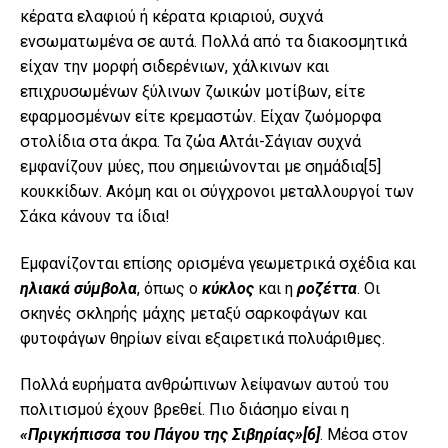
κέρατα ελαφιού ή κέρατα κριαριού, συχνά
ενσωματωμένα σε αυτά. Πολλά από τα διακοσμητικά
είχαν την μορφή σιδερένιων, χάλκινων και
επιχρυσωμένων ξύλινων ζωικών μοτίβων, είτε
εφαρμοσμένων είτε κρεμαστών. Είχαν ζωόμορφα
στολίδια στα άκρα. Τα ζώα Αλτάι-Σάγιαν συχνά
εμφανίζουν μύες, που σημειώνονται με σημάδια
[5]
κουκκίδων. Ακόμη και οι σύγχρονοι μεταλλουργοί των
Σάκα κάνουν τα ίδια!
Εμφανίζονται επίσης ορισμένα γεωμετρικά σχέδια και
ηλιακά σύμβολα
, όπως ο
κύκλος
και η
ροζέττα
. Οι
σκηνές σκληρής μάχης μεταξύ σαρκοφάγων και
φυτοφάγων θηρίων είναι εξαιρετικά πολυάριθμες.
Πολλά ευρήματα ανθρώπινων λείψανων αυτού του
πολιτισμού έχουν βρεθεί. Πιο διάσημο είναι η
«Πριγκήπισσα του Πάγου της Σιβηρίας»
[6]
. Μέσα στον