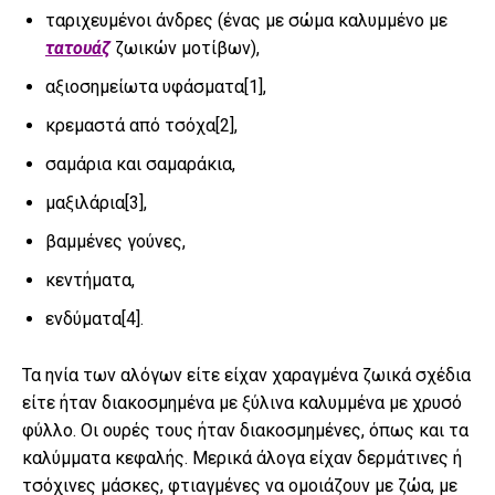
ταριχευμένοι άνδρες (ένας με σώμα καλυμμένο με
τατουάζ
ζωικών μοτίβων),
αξιοσημείωτα υφάσματα
[1]
,
κρεμαστά από τσόχα
[2]
,
σαμάρια και σαμαράκια,
μαξιλάρια
[3]
,
βαμμένες γούνες,
κεντήματα,
ενδύματα
[4]
.
Τα ηνία των αλόγων είτε είχαν χαραγμένα ζωικά σχέδια
είτε ήταν διακοσμημένα με ξύλινα καλυμμένα με χρυσό
φύλλο. Οι ουρές τους ήταν διακοσμημένες, όπως και τα
καλύμματα κεφαλής. Μερικά άλογα είχαν δερμάτινες ή
τσόχινες μάσκες, φτιαγμένες να ομοιάζουν με ζώα, με