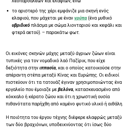
λεοπαρδάλεων και ελαφιών, ενώ
το αριστερό της χέρι εμφάνιζε μια σκηνή ενός
ελαφιού, που μάχεται με έναν
γρύπα
(ένα μυθικό
υβριδικό
πλάσμα με σώμα λιονταριού και κεφάλι και
φτερά αετού). – παρακάτω φωτ.
Οι εικόνες σκηνών μάχης μεταξύ άγριων ζώων είναι
τυπικές για τον νομαδικό λαό Παζίρικ, που είχε
δεξιότητα στην
ιππασία
, και ο οποίος κατοικούσε στην
απέραντη στέπα μεταξύ Κίνας και Ευρώπης. Οι ειδικοί
πιστεύουν ότι τα τατουάζ έγιναν χρησιμοποιώντας ένα
εργαλείο που έμοιαζε με
βελόνα
, κατασκευασμένο από
κόκκαλο ή κέρατο ζώου και ότι η χρωστική ουσία
πιθανότατα παρήχθη από καμένο φυτικό υλικό ή αιθάλη.
Η ποιότητα του έργου τέχνης διέφερε ελαφρώς μεταξύ
των δύο βραχιόνων, υποδεικνύοντας ότι ίσως δύο