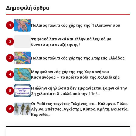
Δημοφιλή άρθρα
1
Παλαιός πολιτικός χάρτης της Πελοποννήσου
Ψηφιακά λατινικά και ελληνικά λεξικά με
2
δυνατότητα αναζήτησης!
3
Παλαιός πολιτικός χάρτης της Στερεάς Ελλάδος
Μορφολογικός χάρτης της Χερσονήσου
4
Κασσάνδρας – το πρώτο πόδι της Χαλκιδικής
Η ελληνική γλώσσα δεν εμφανίζεται ξαφνικά την
5
2η χιλιετία π.Χ., αλλά από την 11η!…
Οι Ροδίτες τεχνίτες Τελχίνες, σε… Κάλυμνο, Πύλο,
6
Αίγινα, Σπέτσες, Αγκίστρι, Κύπρο, Κρήτη, Βοιωτία,
Κορινθία,…