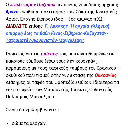
Ο
«Πολιτισμός Παζίρικ»
είναι ένας νομαδικός αρχαίος
θρακο
-σκυθικός πολιτισμός των Σάκα της Κεντρικής
Ασίας, Εποχής Σιδήρου (6ος – 3ος αιώνας π.Χ.). –
ΔΙΑΒΑΣΤΕ
επίσης:
Γ. Λεκακης “Η αρχαία ελληνική
επιρροή έως τα βάθη Κίνας-Σιβηρίας-Καζαχστάν-
Τατζικιστάν-Αφγανιστάν-Μογγολίας!”
.
Γνωστός για τις
μούμιες
του, που είναι θαμμένες σε
μακριούς τύμβους (εδώ τους λεν κουργκάν ) –
παρόμοιους με τους ταφικούς τύμβους του θρακικού –
σκυθικού πολιτισμού στην νυν έκταση της
Ουκρανίας
.
Διάσημες οι ταφές του Οροπεδίου Ούκοκ. Ιδιαίτερα τα
νεκροταφεία των Μπασαντάρ, Τουέκτα, Ουλαντρίκ,
Πολοσμάκ, Μπερέλ, κ.ά.
Σε αυτά περιλαμβάνονται:
σώματα αλόγων,