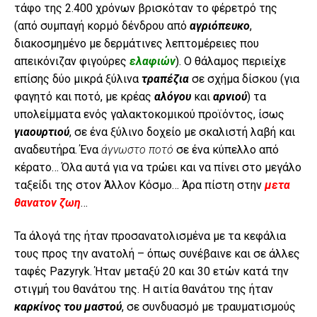
τάφο της 2.400 χρόνων βρισκόταν το φέρετρό της
(από συμπαγή κορμό δένδρου από
αγριόπευκο
,
διακοσμημένο με δερμάτινες λεπτομέρειες που
απεικόνιζαν φιγούρες
ελαφιών
). Ο θάλαμος περιείχε
επίσης δύο μικρά ξύλινα
τραπέζια
σε σχήμα δίσκου (για
φαγητό και ποτό, με κρέας
αλόγου
και
αρνιού
) τα
υπολείμματα ενός γαλακτοκομικού προϊόντος, ίσως
γιαουρτιού
, σε ένα ξύλινο δοχείο με σκαλιστή λαβή και
αναδευτήρα. Ένα
άγνωστο ποτό
σε ένα κύπελλο από
κέρατο… Όλα αυτά για να τρώει και να πίνει στο μεγάλο
ταξείδι της στον Άλλον Κόσμο… Άρα πίστη στην
μετα
θανατον ζωη
…
Τα άλογά της ήταν προσανατολισμένα με τα κεφάλια
τους προς την ανατολή – όπως συνέβαινε και σε άλλες
ταφές Pazyryk. Ήταν μεταξύ 20 και 30 ετών κατά την
στιγμή του θανάτου της. Η αιτία θανάτου της ήταν
καρκίνος του μαστού
, σε συνδυασμό με τραυματισμούς