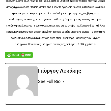
σαρωση εικονα καλλιτεχνης δεξι χερι αριστερο μυθικο υβριδικο πλασμα λιονταρι φτερα
αετος αγριο νομαδες ιππασια, στεπα Κινα Ευρωπη εργαλειο βελονα, κατασκευη κοκκαλο
χρωστικη ουσια καμενο φυτικο υλικο αιθαλη ποιοτητα εργο τεχνης βραχιονας
καλλιτεχνες tattoo αρχαιοτερο γνωστο μαλλινο χαλι με κομπους, κομπος κεντημενο
κινεζικο μεταξι υφαντο περσικο υφασμα κοκκινο ωχρα αναβατης, Κρατικο Ερμιταζ Αγια
Πετρουπολη ανθρωπινη μορφη επενδυση τσοχινο υβριδιο μισος ανθρωπος – μισος πτηνο
πουλι απλικε ασσυρια αχαιμενιδες, ουραρτιοι Παγοκόορη Παρθενος των Παγων,
Σιβηριανη Παγετωνες Σιβηρικη ηγετης αρχαιολογια 5.300 4η χιλιετια
Γιώργος Λεκάκης
See Full Bio