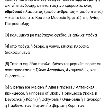
σκηνή επένδυσης, σε ένα τσόχινο κρεμαστό, ενός
υβριδικού
πλάσματος (μισός άνθρωπος – μισός πτηνό)
– και τα δύο στο Κρατικό Μουσείο Ερμιτάζ της Αγίας
Πετρούπολης.
[3]
καλυμμένα με περίτεχνα σχέδια με απλικέ τσόχα.
[4]
από τσόχα, ή δέρμα, ή γούνα, επίσης πλούσια
διακοσμημένα.
[5]
Τέτοια σημάδια περιλαμβάνονται μερικές φορές σε
αναπαραστάσεις ζώων
Ασσυρίων
, Αχαιμενιδών, και
Ουραρτίων.
[6]
Siberian Ice Maiden, ή Altai Princess / Алтайская
принцесса, ή Princess of Ukok / Принце́сса Уко́ка, ή
Devochka («Κόρη») ή Ochy-bala / Очы-бала ή Παγοκόρη
ή Παρθένα των Πάγων, ή Σιβηριανή Κόρη των