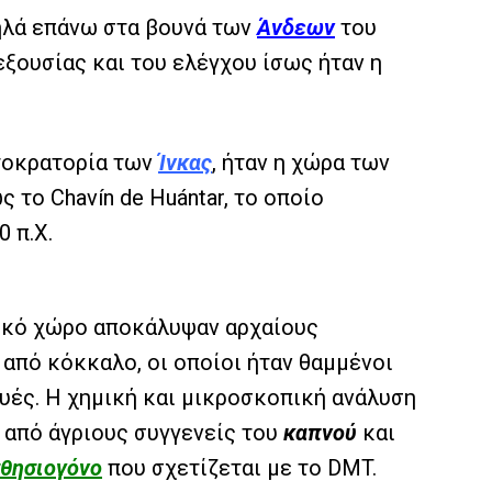
ψηλά επάνω στα βουνά των
Άνδεων
του
 εξουσίας και του ελέγχου ίσως ήταν η
υτοκρατορία των
Ίνκας
, ήταν η χώρα των
 το Chavín de Huántar, το οποίο
 π.Χ.
ικό χώρο αποκάλυψαν αρχαίους
πό κόκκαλο, οι οποίοι ήταν θαμμένοι
υές. Η χημική και μικροσκοπική ανάλυση
από άγριους συγγενείς του
καπνού
και
θησιογόνο
που σχετίζεται με το DMT.