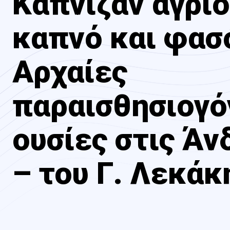
Κάπνιζαν άγριο
καπνό και φασ
Αρχαίες
παραισθησιογό
ουσίες στις Άν
– του Γ. Λεκάκ