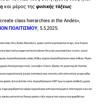
μη
και μέρος της
φυσικής τάξεως
.
reate class hierarchies in the Andes»,
ΙΟΝ ΠΟΛΙΤΙΣΜΟΥ
, 5.5.2025.
 πιπες Peru Andes Mountains, power control psychoactive drugs, Inca Empire,
ilca bean hallucinogen earliest evidence Peruvian psychoactives visions, social
αρχαιες παραισθησιογονες ουσιες Ανδεις αρχαια παραισθησιογονα ουσια ανδεων Περου
μακα Αυτοκρατορια ινκας, ινκα σαβιν Chavín, ιδρυση ντε χουανταρ de Huántar,
ργικος αρχαιολογικος χωρος καπνοσωληνας κοκκαλο, οστο οστα οστουν μνημειωδης
πνα φασολι βιλκα βιλτσα vilca, παραισθησιογονο DMT πρωτη αμεση αποδειξη χρηση
ς ληψη ψυχοδραστικα οραμα αρχαιολογος αυστηρα ελεγχομενη τελετουργια λιγοι και
ας ηγεσια μυστικιστικη δυναμη φυσικη ταξη ναρκωτικα ναρκωτικα ψυχεδελικα