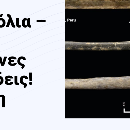
όλια –
νες
δεις!
η