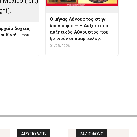
Ο μήνας Αύγουστος στην
λαογραφία – Η Αυξώ και ο
αρχαία δοχεία,
αυξητικός Αύγουστος που
ι Κίνα! – του
ξυπνούν οι αμαρτωλές…
01/08/2026
ισθησιογονες ουσιες
περου
φασολια
ΑΡΧΕΙΟ WEB
ΡΑΔΙΟΦΩΝΟ