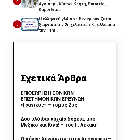
5
Αγκίστρι, Κύπρο, Κρήτη, Βοιωτία,
Κορινθία,…
Η ελληνική γλώσσα δεν εμφανίζεται
6
ξαφνικά την 2η χιλιετία π.Χ., αλλά από
την 11η!…
Σχετικά Άρθρα
ΕΠΙΘΕΩΡΗΣΗ ΕΘΝΙΚΩΝ
ΕΠΙΣΤΗΜΟΝΙΚΩΝ ΕΡΕΥΝΩΝ
«Γρανικός» – τόμος 2ος
Δυο ολόιδια αρχαία δοχεία, από
Μεξικό και Κίνα! – του Γ. Λεκάκη
Ο μήνας Αύγουστος στην λαογραφία –