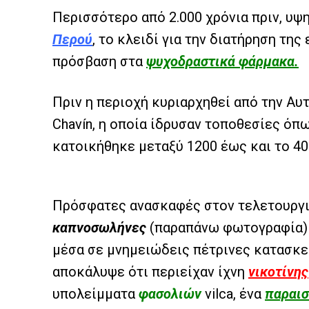
Περισσότερο από 2.000 χρόνια πριν, υ
Περού
, το κλειδί για την διατήρηση της
πρόσβαση στα
ψυχοδραστικά φάρμακα.
Πριν η περιοχή κυριαρχηθεί από την Α
Chavín, η οποία ίδρυσαν τοποθεσίες όπως
κατοικήθηκε μεταξύ 1200 έως και το 400
Πρόσφατες ανασκαφές στον τελετουργ
καπνοσωλήνες
(παραπάνω φωτογραφία) α
μέσα σε μνημειώδεις πέτρινες κατασκε
αποκάλυψε ότι περιείχαν ίχνη
νικοτίνης
υπολείμματα
φασολιών
vilca, ένα
παραισ