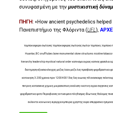
συνυφασμένη με την
μυστικιστική δύνα
ΠΗΓΗ
: «How ancient psychedelics helped c
Πανεπιστήμιο της Φλόριντα (
UFL
),
ΑΡΧΕ
ταμπακιοφοροι σωληνες ταμπακιοφορος σωληνας σωλην ταμπακο, τομπακο πιπα
Huantar, BC snuff tubes bone monumental stone structures nicotine tobacco v
hierarchy leadership mystical natural order καπνισμα αγριος καπνος φασολια 
διατηρηση εξουσια ελεγχος μαζας λαου μαζα λος προσβαση ψυχοδραστικα φαρ
κατοικηση 3.200 χρονια πριν 1200 400 13ος 5ος αιωνας πΧ ανασκαφη τελετου
πετρινη κατασκευη χημικη μικροσκοπικη αναλυση νικοτινη αγρια συγγενεις κα
ψυχοδραστικο φυτο Περουβιανες αντικειμενο πληθυσμος ιδιωτικος θαλαμος τεκε
εκλεκτοι κοινωνικη ιεραρχια εμπειρια χρηστης αυρα υπερφυσικο ηγεμον