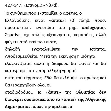
427-347, «Επινομίς» 987
d
).
Το σύνθημα που εκστομίζει, ο αφέτης, ο
Ελλανοδίκης, είναι «
ἄ
πιτε
»! (β
᾽
πληθ. προσ.
προστακτικής ενεστώτα του ρημ.
απέρχομαι
).
Σημαίνει όχι απλώς «ξεκινήστε», «εμπρός», αλλά
φύγετε από εκεί που είστε,
δηλαδή εγκαταλείψετε την ισότητα.
Αποδεσμευθείτε. Μετά την εκκίνηση η ισότητα
εξαφανίζεται, αλλά η διαφορά θα φανεί και θα
καταγραφεί στην παράλληλη γραμμή
αυτή του τέρματος. Εδώ θα εκλάμψει ο πρώτος και
θα ιεραρχηθούν όλοι οι
σταδιοδρόμοι.
Το «
ἄ
πιτε» της Ολυμπίας δεν
διαφέρει ουσιαστικά από το «
ἄ
πιτε» της Αθηναϊκής
Δημοκρατίας, όπως την σμιλεύει ο