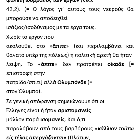
φανείη
ἰ
σόρροπος τ
ῶ
ν
ἔ
ργων
(κεφ.
42,2). (= Ο λόγος γι’ αυτούς τους νεκρούς θα
μπορούσε να αποδειχθεί
ισάξιος/ισοδύναμος με τα έργα τους.
Χωρίς το έργον που
ακολουθεί στο «
ἄ
πιτε
» (και περιλαμβάνει και
θάνατο υπέρ της πόλεως) η πολιτική αρετή θα ήταν
λειψή. Το «
ἄ
πιτε
» δεν προτρέπει
ο
ἴ
καδε
[=
επιστροφή στην
πατρίδα/σπίτι] αλλά
Ολυμπόνδε
(=
στον Όλυμπο).
Σε γενική απόφανση σημειώνουμε ότι οι
Έλληνες είναι ή ήταν
αριστομανείς
μάλλον παρά
ισομανείς
. Και ό,τι
παραλάβουν από τους βαρβάρους
«κάλλιον το
ῦ
τω
ε
ἰ
ς τέλος
ἀ
περγάζονται»
(Πλάτων,