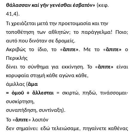
θάλασσαν καί γ
ῆ
ν γενέσθαι
ἐ
σβατόν»
(κεφ.
41,4).
Τι χρειάζεται μετά την προετοιμασία και την
τοποθέτηση των αθλητών; το παράγγελμα! Ποιο;
αυτό που δινόταν σε δρομείς.
Ακριβώς το ίδιο, το «
ἄ
πιτε»
. Με το «
ἄ
πιτε»
ο
Περικλής
δίνει το σύνθημα για εκκίνηση. Το «
ἄ
πιτε»
είναι
κορυφαία στιγμή κάθε αγώνα κάθε,
άμιλλας (
ἅ
μα
=
ὁ
μο
ῦ
+
ἅ
λλεσται
=
σκιρτώ, πηδώ, τινάσσομαι·
συσκίρτηση,
συναπήδηση, συντίναξη).
Το «
ἄ
πιτε
»
λοιπόν
δεν σημαίνει: εδώ τελειώσαμε, πηγαίνετε καθένας