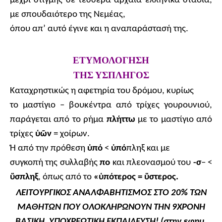
μέχρι στιγμής σε τέσσερα αρχαία ελληνικά στάδια,
με σπουδαιότερο της Νεμέας,
όπου απ’ αυτό έγινε και η αναπαράστασή της.
ΕΤΥΜΟΛΟΓΗΣΗ
ΤΗΣ ΥΣΠΛΗΓΟΣ
Καταχρηστικώς η αφετηρία του δρόμου, κυρίως
το μαστίγιο – βουκέντρα από τρίχες γουρουνιού,
παράγεται από το ρήμα
πλήττω
με το μαστίγιο από
τρίχες
ὑῶ
ν
= χοίρων.
Ή από την πρόθεση
ὑ
πό
<
ὑ
πό
πληξ και με
συγκοπή της
συλλαβής
πο
και πλεονασμού του
-σ
– <
ὕσπληξ
, όπως από το
«ὑπότερος = ὕστερος.
ΛΕΙΤΟΥΡΓΙΚΟΣ ΑΝΑΛΦΑΒΗΤΙΣΜΟΣ ΣΤΟ 20% ΤΩΝ
ΜΑΘΗΤΏΝ ΠΟΥ ΟΛΟΚΛΗΡΩΝΟΥΝ ΤΗΝ 9ΧΡΟΝΗ
ΒΑΣΙΚΗ, ΥΠΟΧΡΕΩΤΙΚΗ ΕΚΠΑΙΔΕΥΣΗ! (στην εφημ.