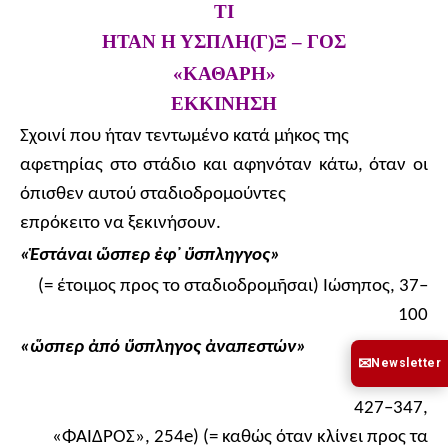
ΤΙ
ΗΤΑΝ Η ΥΣΠΛΗ(Γ)Ξ – ΓΟΣ
«ΚΑΘΑΡΗ»
ΕΚΚΙΝΗΣΗ
Σχοινί που ήταν τεντωμένο κατά μήκος της
αφετηρίας στο στάδιο και αφηνόταν κάτω, όταν οι
όπισθεν αυτού σταδιοδρομούντες
επρόκειτο να ξεκινήσουν.
«
Ἑ
στάναι
ὥ
σπερ
ἐ
φ
᾽
ὕ
σπληγγος»
(= έτοιμος προς το σταδιοδρομ
ῆ
σαι) Ιώσηπος, 37
–
100
«
ὥ
σπερ
ἀ
πό
ὕ
σπληγος
ἀ
ναπεστών»
✉
Newsletter
(Πλάτων,
427
–
347,
«ΦΑΙΔΡΟΣ», 254
e
) (= καθώς όταν κλίνει προς τα