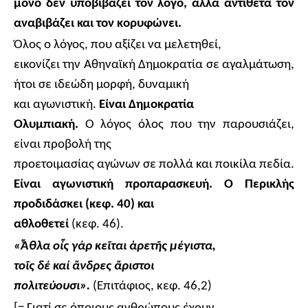
μόνο δεν υποβιβάζει τον λόγο, αλλά αντίθετα τον
αναβιβάζει και τον κορυφώνει.
Όλος ο λόγος, που αξίζει να μελετηθεί,
εικονίζει την Αθηναϊκή Δημοκρατία σε αγαλμάτωση,
ήτοι σε ιδεώδη μορφή, δυναμική
και αγωνιστική.
Είναι Δημοκρατία
Ολυμπιακή.
Ο λόγος όλος που την παρουσιάζει,
είναι προβολή της
προετοιμασίας αγώνων σε πολλά και ποικίλα πεδία.
Είναι αγωνιστική προπαρασκευή. Ο Περικλής
προδιδάσκει (κεφ. 40) και
αθλοθετεί
(κεφ. 46).
«
Ἆ
θλα ο
ἷ
ς γάρ κε
ῖ
ται
ἀ
ρετ
ῆ
ς μέγιστα,
το
ῖ
ς δέ καί
ἄ
νδρες
ἄ
ριστοι
πολιτεύουσι».
(Επιτάφιος, κεφ. 46,2)