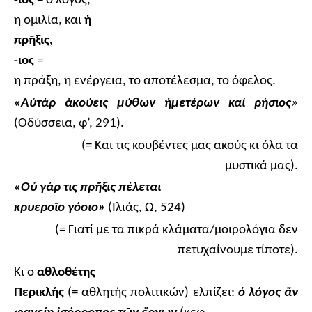
-ιος
= ο λόγος,
η ομιλία, και
ἡ
πρ
ῆ
ξις,
-ιος
=
η πράξη, η ενέργεια, το αποτέλεσμα, το όφελος.
«Α
ὐ
τάρ
ἀ
κούεις μύθων
ἡ
μετέρων καί ρήσιος
»
(Οδύσσεια, φ’, 291).
(= Και τις κουβέντες μας ακούς κι όλα τα
μυστικά μας).
«Ο
ὐ
γάρ τις πρ
ῆ
ξις πέλεται
κρυερο
ῖ
ο γόοιο»
(Ιλιάς, Ω, 524)
(= Γιατί με τα πικρά κλάματα/μοιρολόγια δεν
πετυχαίνουμε τίποτε).
Κι ο
αθλοθέτης
Περικλής
(= αθλητής πολιτικών) ελπίζει:
ὁ
λόγος
ἄ
ν