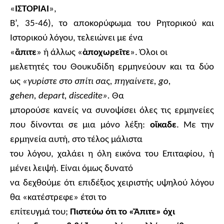
«
ΙΣΤΟΡΙΑΙ
»,
Β’, 35-46), το αποκορύφωμα του Ρητορικού και
Ιστορικού λόγου, τελειώνει με ένα
«
ἄ
πιτε
» ή άλλως «
ἀ
ποχωρε
ῖ
τε
». Όλοι οι
μελετητές του Θουκυδίδη ερμηνεύουν και τα δύο
ως
«γυρίστε στο σπίτι σας, πηγαίνετε,
go
,
gehen
,
depart
,
discedite
»
.
Θα
μπορούσε κανείς να συνοψίσει όλες τις ερμηνείες
που δίνονται σε μια μόνο λέξη:
ο
ἴ
καδε
. Με την
ερμηνεία αυτή, στο τέλος μάλιστα
του λόγου, χαλάει η όλη εικόνα του Επιταφίου, ή
μένει λειψή. Είναι όμως δυνατό
να δεχθούμε ότι επιδέξιος χειριστής υψηλού λόγου
θα «κατέστρεφε» έτσι το
επίτευγμά του;
Πιστεύω ότι το «
Ἄ
πιτε» όχι