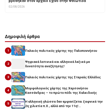
βρέθηκαν στον αρχαίο Εχίνο στην Φθιώτιδα
02/08/2026
Δημοφιλή άρθρα
1
Παλαιός πολιτικός χάρτης της Πελοποννήσου
Ψηφιακά λατινικά και ελληνικά λεξικά με
2
δυνατότητα αναζήτησης!
3
Παλαιός πολιτικός χάρτης της Στερεάς Ελλάδος
Μορφολογικός χάρτης της Χερσονήσου
4
Κασσάνδρας – το πρώτο πόδι της Χαλκιδικής
Η ελληνική γλώσσα δεν εμφανίζεται ξαφνικά την
5
2η χιλιετία π.Χ., αλλά από την 11η!…