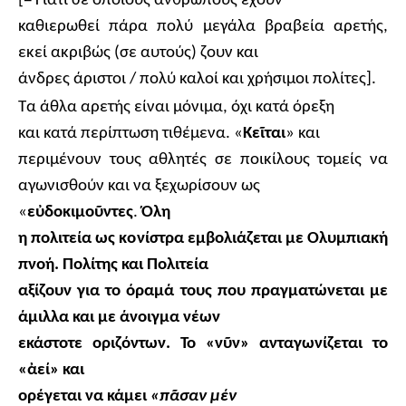
[= Γιατί σε όποιους ανθρώπους έχουν
καθιερωθεί πάρα πολύ μεγάλα βραβεία αρετής,
εκεί ακριβώς (σε αυτούς) ζουν και
άνδρες άριστοι / πολύ καλοί και χρήσιμοι πολίτες].
Τα άθλα αρετής είναι μόνιμα, όχι κατά όρεξη
και κατά περίπτωση τιθέμενα. «
Κε
ῖ
ται
» και
περιμένουν τους αθλητές σε ποικίλους τομείς να
αγωνισθούν και να ξεχωρίσουν ως
«
ε
ὐ
δοκιμο
ῦ
ντες
.
Όλη
η πολιτεία ως κονίστρα εμβολιάζεται με Ολυμπιακή
πνοή. Πολίτης και Πολιτεία
αξίζουν για το όραμά τους που πραγματώνεται με
άμιλλα και με άνοιγμα νέων
εκάστοτε οριζόντων. Το «ν
ῦ
ν» ανταγωνίζεται το
«
ἀ
εί» και
ορέγεται να κάμει
«π
ᾶ
σαν μέν