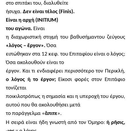
στο σπιτάκι του, διαλυθείτε
ήσυχα.
Δεν είναι τέλος (
Finis
).
Είναι
η
αρχή (
INITIUM
)
του αγώνα.
Είναι
η διαχωριστική στιγμή του βαθυσήμαντου ζεύγους
«λόγος –
ἔ
ργον».
Όσα
ειπώθηκαν στα 12 κεφ. του Επιταφίου είναι ο λόγος;
Όσα ακολουθούν είναι το
έργον. Και τι ενδιαφέρει περισσότερο τον Περικλή,
ο λόγος ή το έργον;
Είκοσι φορές στον Επιτάφιο
τονίζεται
ποικιλοτρόπως η σημασία και η υπεροχή του έργου,
αυτού που θα ακολουθήσει μετά
το παράγγελμα «
ἄ
πιτε
».
Η σειρά είναι ήδη γνωστή από τον Όμηρο:
ἡ
ρ
ῆ
σις,