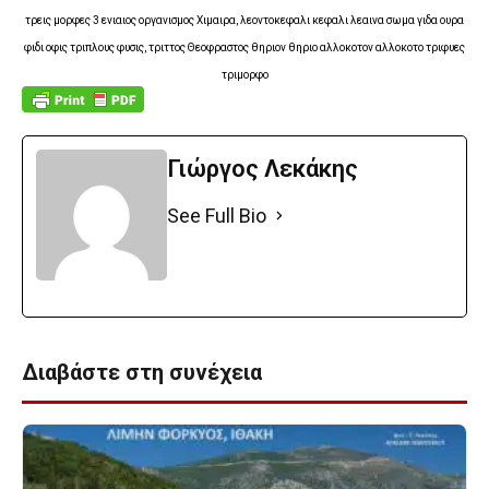
τρεις μορφες 3 ενιαιος οργανισμος Χιμαιρα, λεοντοκεφαλι κεφαλι λεαινα σωμα γιδα ουρα
φιδι οφις τριπλους φυσις, τριττος Θεοφραστος θηριον θηριο αλλοκοτον αλλοκοτο τριφυες
τριμορφο
Γιώργος Λεκάκης
See Full Bio
Διαβάστε στη συνέχεια