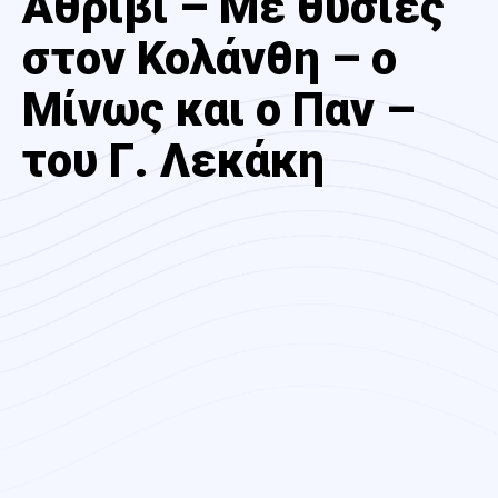
Άθριβι – Με θυσίες
στον Κολάνθη – ο
Μίνως και ο Παν –
του Γ. Λεκάκη