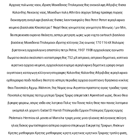
Αρχαιος πυλωνας ναου, ιδρυση Μακεδονας Πτολεμαιος 8ος ανακαλυψη Αθριβις θυσια
Κολανθης Λεκακης ναος, Μακεδων πυλη Athribis σοχαγκ Sohag προσοψη πυργος
διακοσμηση αναγλυφο βασιλιας θυσιες λεοντοκεφαλη θεα Ρεπιτ Ρεπυτ ιερογλυφικα
κειμενα βασιλισσα Κλεοπατρα Γ Repyt θεος γονιμοτητας γονιμοτητα Μινωας / μιν Min,
δευτερευουσα ουρανια θεόοητα, αστερι μετρηση ωρες ωρα νυχτα cartouch βασιλεια
βασιλευς Μακεδονια Πτολεμαιοι ιδρυτης ελληνας 2ος αιωνας 170 116 πΧ θαλαμος
βρετανικη αρχαιολογικη αποστολη πετρι Petrie, 1907 1908 αρχαιολογος αγνωστο
δωματιο σκαλα σκαλοπατι καταστροφη 8ος 752 μΧ οστρακα, οστρακο δημοτικα, κοπτικα
ιερατικα αρχαια κειμενα, αρχαιολογια ευρημα ιερογλυφικη δημοτικη γραφη ονομα
αιγυπτιακη καταγωγη ελληνικη επιγραφες Κολανθας Κολανθος Αθριβιδος ιερογλυφικα ​​
ορθογραφια παιδι παιδικη θεοτητα υστερη περιοδος αρχαια αιγυπτιακη θρησκεια κυκλος
θεοι Πανοπολη Αχμιμ /Akhmim, 9ος Νομος ανω Αιγυπτου προστατις αγιας τριαδας τριας
Πανοπολις πατερας πατηρ μητερα Τριφυς Τριφις απερετισετ Aperetiset ωρος, θεικο θειο
βρεφος φαραω, οσιρις ισιδα ισις λατρεια Πολις του Πανος πολη θεος παν πανας λατομειο
γκαμπαλ ελ χαριντι Gabal El Haridi Πτολεμαιδα Ερμιου Πτολεμαις Ερμιας ερμης
Ptolemais Hermiou αλ μανσα al Mansha τριφη μινας μινα ηλιακος σεληνιακος σεληνη
ηλιος δισκος φωτοστεφανο αστερια ουρανιο στερεωμα Ευεργετης Τρυφων, Φυσκων
Κρητες μισθοφοροι Κρητας μισθοφορος κρητη κρητικος κρητικοι Τριφυης τριπλη φυση,