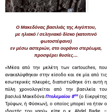
Ο Μακεδόνας βασιλιάς της Αιγύπτου,
με ηλιακό / σεληνιακό δίσκο (κατοπινό
φωτοστέφανο)
εν μέσω αστεριών, στο ουράνιο στερέωμα,
προσφέρει θυσίες…
«Μέσα από την μελέτη των cartouches, που
ανακαλύφθηκαν στην είσοδο και σε μία από τις
εσωτερικές πλευρές, διαπιστώθηκε ότι αυτή η
πύλη χρονολογείται από την βασιλεία του
ου
βασιλιά Μακεδόνα
Πτολεμαίου 8
(ο
Εὐεργέτης
Τρύφων, ή Φύσκων),
ο οποίος μπορεί να ήταν ο
ιδρυτής του ναού», είπε ο κ. Abdel Badie. –