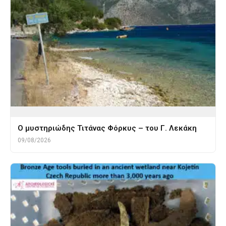
O μυστηριώδης Τιτάνας Φόρκυς – του Γ. Λεκάκη
09/08/2026