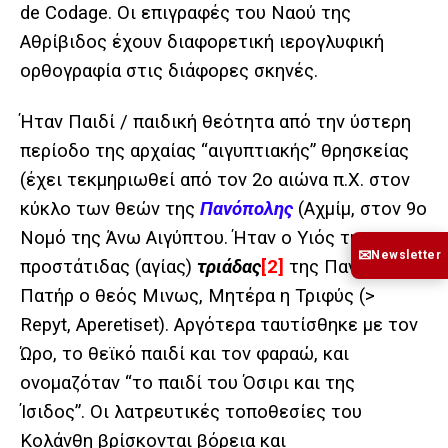
de Codage.
Οι επιγραφές του Ναού της
Αθρίβιδος έχουν διαφορετική ιερογλυφική ​​
ορθογραφία στις διάφορες σκηνές.
Ήταν Παιδί / παιδική θεότητα από την ύστερη
περίοδο της αρχαίας “αιγυπτιακής” θρησκείας
(έχει τεκμηριωθεί από τον 2ο αιώνα π.Χ. στον
κύκλο των θεών της
Πανόπολης
(Αχμίμ
,
στον 9ο
Νομό της Άνω Αιγύπτου.
Ήταν ο Υιός της
✉
Newsletter
προστάτιδας (αγίας)
τριάδας
[2]
της
Πανόπολης
.
Πατήρ ο θεός Μινως, Μητέρα η Τριφύς (>
Repyt, Aperetiset). Αργότερα τ
αυτίσθηκε με τον
Ώρο, το θεϊκό παιδί και τον φαραώ, και
ονομαζόταν “το παιδί του Όσιρι και της
Ίσιδος”.
Οι λατρευτικές τοποθεσίες του
Κολάνθη βρίσκονται βόρεια και