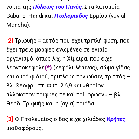
νότια
της
Πόλεως του Πανός
. Στα λατομεία
Gabal El Haridi και
Πτολεμαΐδος
Ερμίου (νυν al-
Mansha).
[2]
Τριφυής = αυτός που έχει τριπλή φύση, που
έχει τρεις μορφές ενωμένες σε ενιαίο
οργανισμό, όπως λ.χ. η Χίμαιρα, που είχε
λεοντοκεφαλή
(*)
(κεφάλι λέαινας), σώμα γίδας
και ουρά φιδιού, τριπλούς την φύσιν, τριττός –
βλ. Θεοφρ. Ιστ. Φυτ. 2.6,9 και «θηρίον
αλλόκοτον τριφυές τε καὶ τρίμορφον» – βλ.
Θεόδ.
Τριφυής
και η (αγία) τριάδα.
[3]
Ο Πτολεμαίος ο 8ος είχε χιλιάδες
Κρήτες
μισθοφόρους.