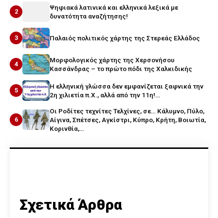
Ψηφιακά λατινικά και ελληνικά λεξικά με
2
δυνατότητα αναζήτησης!
3
Παλαιός πολιτικός χάρτης της Στερεάς Ελλάδος
Μορφολογικός χάρτης της Χερσονήσου
4
Κασσάνδρας – το πρώτο πόδι της Χαλκιδικής
Η ελληνική γλώσσα δεν εμφανίζεται ξαφνικά την
5
2η χιλιετία π.Χ., αλλά από την 11η!…
Οι Ροδίτες τεχνίτες Τελχίνες, σε… Κάλυμνο, Πύλο,
6
Αίγινα, Σπέτσες, Αγκίστρι, Κύπρο, Κρήτη, Βοιωτία,
Κορινθία,…
Σχετικά Άρθρα