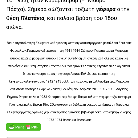
το 1933), ήταν Καραμπαϊράμ (= Μαύρο
Πάσχα).
Σήμερα σώζονται τοξωτή
γέφυρα
στην
θέση
Πλατάνια
, και παλαιά βρύση του 18ου
αιώνα.
Βιαια στρατολογηση Ελληνων καθημερινη καταναγκαστικη εργασια μεταλλεια Ερετριας
Φαρσαλων, Γερμανοι ναζι κατακτητες 1941 1944 Σιδηρουν Παραπετασμα Μαμουρη
ιστορια παιδεια μορφωση ιστορικη σκεψη συνειδηση Β Παγκοσμιος Πολεμος κατοχικη
περιοδος Διευθυνση Ιστοριας Στρατου ΔΙΣ πολεμων Ελληνικος Στρατος αλληλογραφια
δημος κοινοτητα κατοχη εγγραφο Αρχειο Πολυδαμειο κατακτητης
λεγεωναριοιλεγεωναριος 1942 1943 συλληωη κατοικος μεταλλειο Ερετρια Φαρσαλα
αντισταση νεοτερο ελληνικο κρατος Πολυδαμειου Λαρισας 2015 1932 1998 Λαρισης
Ρηγαιον Ρηγαιο παλαια 1933 Καραμπαιραμ Μαυρο Πασχα τοξωτη γεφυρα τοξωτο γεφυρι
Πλατανια, παλια βρυση 18ος 20ος αιωνας μχ βιβλια μεροκαματα πληρωμη Γερμανια
ελληνες εργατες, οφειλες γερμανικες αποζημιωσεις βιβλιο μεροκαματο νομαρχια νομος
1973 1974 θεσσαλια θεσσαλιας