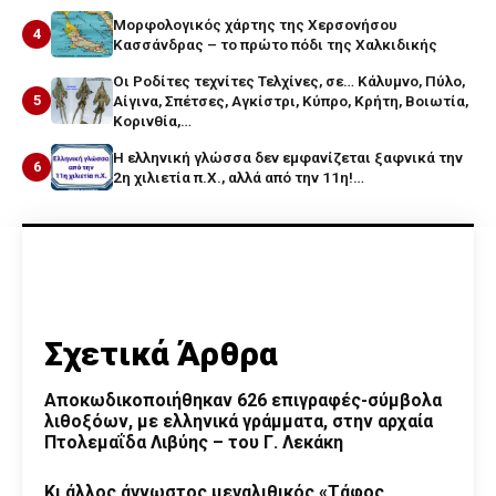
Μορφολογικός χάρτης της Χερσονήσου
4
Κασσάνδρας – το πρώτο πόδι της Χαλκιδικής
Οι Ροδίτες τεχνίτες Τελχίνες, σε… Κάλυμνο, Πύλο,
5
Αίγινα, Σπέτσες, Αγκίστρι, Κύπρο, Κρήτη, Βοιωτία,
Κορινθία,…
Η ελληνική γλώσσα δεν εμφανίζεται ξαφνικά την
6
2η χιλιετία π.Χ., αλλά από την 11η!…
Σχετικά Άρθρα
Αποκωδικοποιήθηκαν 626 επιγραφές-σύμβολα
λιθοξόων, με ελληνικά γράμματα, στην αρχαία
Πτολεμαΐδα Λιβύης – του Γ. Λεκάκη
Κι άλλος άγνωστος μεγαλιθικός «Τάφος