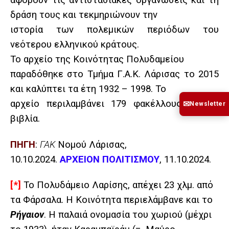
αφορούν τις αντιστασιακές οργανώσεις και τη
δράση τους και τεκμηριώνουν την
ιστορία των πολεμικών περιόδων του
νεότερου ελληνικού κράτους.
Το αρχείο της Κοινότητας Πολυδαμείου
παραδόθηκε στο Τμήμα Γ.Α.Κ. Λάρισας το 2015
και καλύπτει τα έτη 1932 – 1998. Το
αρχείο περιλαμβάνει 179 φακέλλους και 58
✉
Newsletter
βιβλία.
ΠΗΓΗ
:
ΓΑΚ
Νομού Λάρισας,
10.10.2024.
ΑΡΧΕΙΟΝ ΠΟΛΙΤΙΣΜΟΥ
, 11.10.2024.
[*]
Το Πολυδάμειο Λαρίσης, απέχει 23 χλμ. από
τα Φάρσαλα. Η Κοινότητα περιελάμβανε και το
Ρήγαιον
. Η παλαιά ονομασία του χωριού (μέχρι