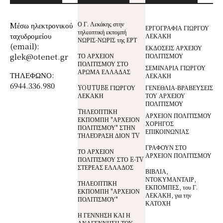
Ο Γ. Λεκάκης στην
Mέσω ηλεκτρονικού
ΕΡΓΟΓΡΑΦΙΑ ΓΙΩΡΓΟΥ
τηλεοπτική εκπομπή
ταχυδρομείου
ΛΕΚΑΚΗ
ΝΩΡΙΣ-ΝΩΡΙΣ της ΕΡΤ
(email):
ΕΚΔΟΣΕΙΣ ΑΡΧΕΙΟΥ
glek@otenet.gr
ΤΟ ΑΡΧΕΙΟΝ
ΠΟΛΙΤΙΣΜΟΥ
ΠΟΛΙΤΙΣΜΟΥ ΣΤΟ
ΣΕΜΙΝΑΡΙΑ ΓΙΩΡΓΟΥ
ΑΡΩΜΑ ΕΛΛΑΔΑΣ
ΤΗΛΕΦΩΝΟ:
ΛΕΚΑΚΗ
6944.336.980
YOUTUBE ΓΙΩΡΓΟΥ
ΓΕΝΕΘΛΙΑ-ΒΡΑΒΕΥΣΕΙΣ
ΛΕΚΑΚΗ
ΤΟΥ ΑΡΧΕΙΟΥ
ΠΟΛΙΤΙΣΜΟΥ
TΗΛΕΟΠΤΙΚΗ
ΑΡΧΕΙΟΝ ΠΟΛΙΤΙΣΜΟΥ
ΕΚΠΟΜΠΗ "ΑΡΧΕΙΟΝ
ΧΟΡΗΓΟΣ
ΠΟΛΙΤΙΣΜΟΥ" ΣΤΗΝ
ΕΠΙΚΟΙΝΩΝΙΑΣ
ΤΗΛΕΌΡΑΣΗ ΔΙΟΝ TV
ΓΡΑΦΟΥΝ ΣΤΟ
ΤΟ ΑΡΧΕΙΟΝ
ΑΡΧΕΙΟΝ ΠΟΛΙΤΙΣΜΟΥ
ΠΟΛΙΤΙΣΜΟΥ ΣΤΟ E-TV
ΣΤΕΡΕΑΣ ΕΛΛΑΔΟΣ
ΒΙΒΛΙΑ,
ΝΤΟΚΥΜΑΝΤΑΙΡ,
ΤΗΛΕΟΠΤΙΚΗ
ΕΚΠΟΜΠΕΣ, του Γ.
ΕΚΠΟΜΠΗ "ΑΡΧΕΙΟΝ
ΛΕΚΑΚΗ, για την
ΠΟΛΙΤΙΣΜΟΥ"
ΚΑΤΟΧΗ
Η ΓΕΝΝΗΣΗ ΚΑΙ Η
ΑΝΑΓΕΝΝΗΣΗ ΤΟΥ