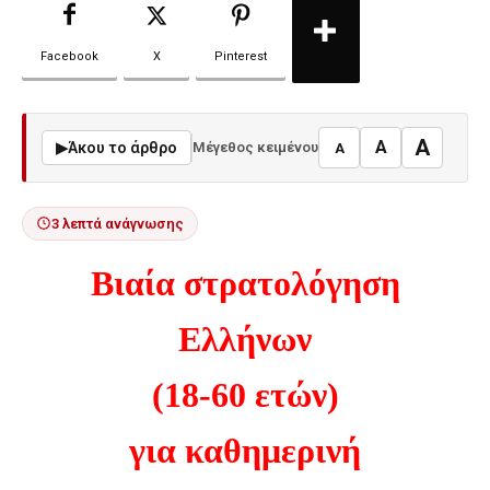
Facebook
X
Pinterest
A
A
▶
Άκου το άρθρο
Μέγεθος κειμένου
A
3 λεπτά ανάγνωσης
Βιαία στρατολόγηση
Ελλήνων
(18-60 ετών)
για καθημερινή