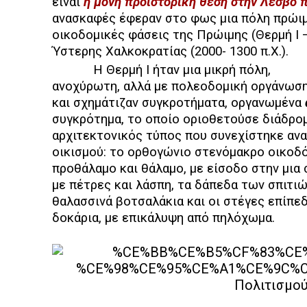
είναι
η μόνη προϊστορική θέση στην Λέσβο
ανασκαφές έφεραν στο φως μια πόλη πρώιμ
οικοδομικές φάσεις της Πρώιμης (Θερμή Ι – 
Ύστερης Χαλκοκρατίας (2000- 1300 π.Χ.).
Η Θερμή Ι ήταν μια μικρή πόλη,
ανοχύρωτη, αλλά με πολεοδομική οργάνωση:
και σχημάτιζαν συγκροτήματα, οργανωμένα
συγκρότημα, το οποίο οριοθετούσε διάδρομ
αρχιτεκτονικός τύπος που συνεχίστηκε ανα
οικισμού: το ορθογώνιο στενόμακρο οικοδό
προθάλαμο και θάλαμο, με είσοδο στην μια 
με πέτρες και λάσπη, τα δάπεδα των σπιτι
θαλασσινά βοτσαλάκια και οι στέγες επίπεδ
δοκάρια, με επικάλυψη από πηλόχωμα.