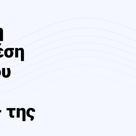
η
έση
ου
 της