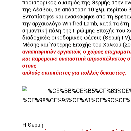
προϊστορικός οικισμός της Θερμής στην αν
της Λέσβου, σε απόσταση 10 χλμ. περίπου 
Εντοπίστηκε και ανασκάφηκε από τη Βρετα
την αρχαιολόγο Winifred Lamb, κατά τα έτη
σημαντική πόλη της Πρώιμης Εποχής του Χα
διαδοχικές οικοδομικές φάσεις (Θερμή Ι-V)
Μέσης και Ύστερης Εποχής του Χαλκού (200
ανασκαφικών εργασιών, ο χώρος επιχωματώ
και παρέμεινε ουσιαστικά απροσπέλαστος σ
στους
απλούς επισκέπτες για πολλές δεκαετίες.
Η Θερμή