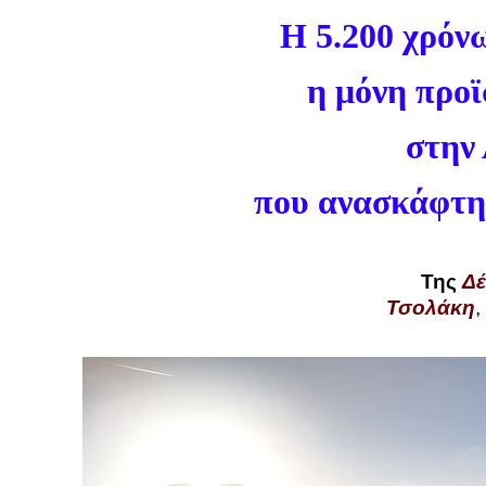
Η 5.200 χρόν
η μόνη προ
στην
που ανασκάφτη
Της
Δέ
Τσολάκη
,