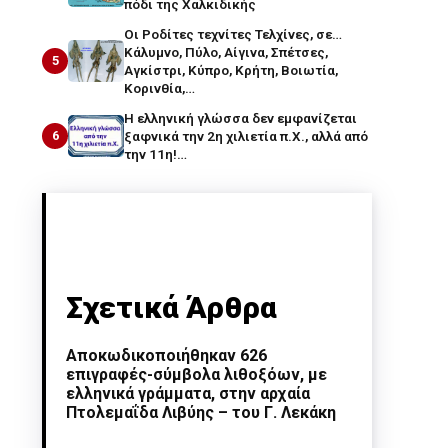
πόδι της Χαλκιδικής
Οι Ροδίτες τεχνίτες Τελχίνες, σε…
Κάλυμνο, Πύλο, Αίγινα, Σπέτσες,
5
Αγκίστρι, Κύπρο, Κρήτη, Βοιωτία,
Κορινθία,…
Η ελληνική γλώσσα δεν εμφανίζεται
6
ξαφνικά την 2η χιλιετία π.Χ., αλλά από
την 11η!…
Σχετικά Άρθρα
Αποκωδικοποιήθηκαν 626
επιγραφές-σύμβολα λιθοξόων, με
ελληνικά γράμματα, στην αρχαία
Πτολεμαΐδα Λιβύης – του Γ. Λεκάκη