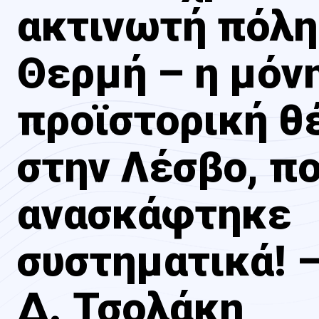
ακτινωτή πόλη
Θερμή – η μόν
προϊστορική θ
στην Λέσβο, π
ανασκάφτηκε
συστηματικά! –
Δ. Τσολάκη