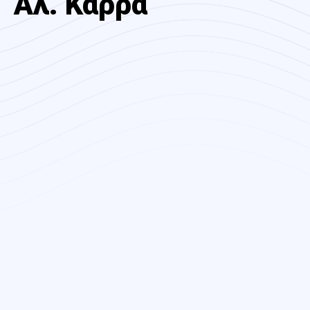
Αλ. Καρρά