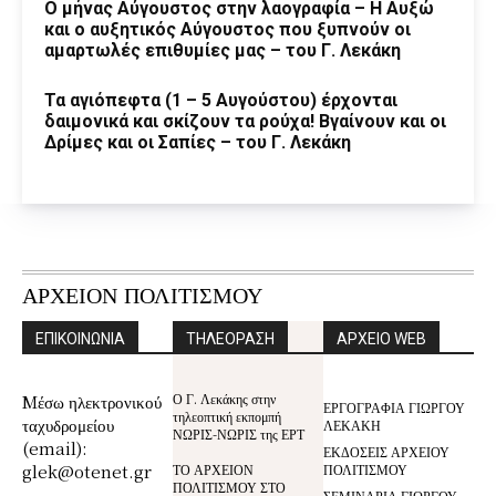
Ο μήνας Αύγουστος στην λαογραφία – Η Αυξώ
και ο αυξητικός Αύγουστος που ξυπνούν οι
αμαρτωλές επιθυμίες μας – του Γ. Λεκάκη
Τα αγιόπεφτα (1 – 5 Αυγούστου) έρχονται
δαιμονικά και σκίζουν τα ρούχα! Βγαίνουν και οι
Δρίμες και οι Σαπίες – του Γ. Λεκάκη
ΑΡΧΕΙΟΝ ΠΟΛΙΤΙΣΜΟΥ
ΕΠΙΚΟΙΝΩΝΙΑ
ΤΗΛΕΟΡΑΣΗ
ΑΡΧΕΙΟ WEB
Ο Γ. Λεκάκης στην
Mέσω ηλεκτρονικού
ΕΡΓΟΓΡΑΦΙΑ ΓΙΩΡΓΟΥ
τηλεοπτική εκπομπή
ταχυδρομείου
ΛΕΚΑΚΗ
ΝΩΡΙΣ-ΝΩΡΙΣ της ΕΡΤ
(email):
ΕΚΔΟΣΕΙΣ ΑΡΧΕΙΟΥ
glek@otenet.gr
ΤΟ ΑΡΧΕΙΟΝ
ΠΟΛΙΤΙΣΜΟΥ
ΠΟΛΙΤΙΣΜΟΥ ΣΤΟ
ΣΕΜΙΝΑΡΙΑ ΓΙΩΡΓΟΥ