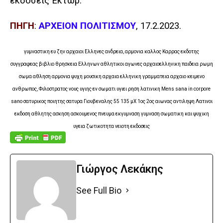
εκδόσεις Έκτωρ.
ΠΗΓΗ
:
ΑΡΧΕΙΟΝ ΠΟΛΙΤΙΣΜΟΥ
, 17.2.2023.
γυμναστικη ευ ζην αρχαιοι Ελληνες ανδρεια, αρμονια καλλος Καρρας εκδοτης
συγγραφεας βιβλιο θρησκεια Ελληνων αθλητικοι αγωνες αρχαιοελληνικη παιδεια ρωμη
σωμα αθληση αρμονια ψυχη μουσικη αρχαια ελληνικη γραμματεια αρχαιο κειμενο
ανθρωπος, Φιλοστρατος νους υγιης εν σωματι υγιει ρηση λατινικη Mens sana in corpore
sano σατυρικος ποιητης σατυρα Γιουβεναλης 55 135 μΧ 1ος 2ος αιωνας αντιληψη Λατινοι
εκδοση αθλητης ασκηση ασκουμενος πνευμα εκγυμναση γυμναση σωματικη και ψυχικη
υγεια ζωτικοτητα νειοτη εκδοσεις
Γιώργος Λεκάκης
See Full Bio