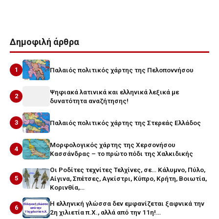
Δημοφιλή άρθρα
1
Παλαιός πολιτικός χάρτης της Πελοποννήσου
Ψηφιακά λατινικά και ελληνικά λεξικά με
2
δυνατότητα αναζήτησης!
3
Παλαιός πολιτικός χάρτης της Στερεάς Ελλάδος
Μορφολογικός χάρτης της Χερσονήσου
4
Κασσάνδρας – το πρώτο πόδι της Χαλκιδικής
Οι Ροδίτες τεχνίτες Τελχίνες, σε… Κάλυμνο, Πύλο,
5
Αίγινα, Σπέτσες, Αγκίστρι, Κύπρο, Κρήτη, Βοιωτία,
Κορινθία,…
Η ελληνική γλώσσα δεν εμφανίζεται ξαφνικά την
6
2η χιλιετία π.Χ., αλλά από την 11η!…