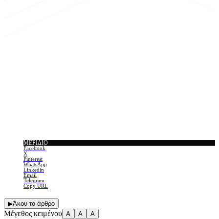
ΜΕΡΊΔΙΟ
Facebook
X
Pinterest
WhatsApp
Linkedin
Email
Telegram
Copy URL
▶
Άκου το άρθρο
Μέγεθος κειμένου
A
A
A