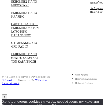
ΕΚΠΟΜΠΕΣ ΓΙΑ ΤΟ
Απορρήτου
ΜΠΟΥΖΟΥΚΙ
Το Αρχείον
Πολιτισμού
ΕΚΠΟΜΠΕΣ ΓΙΑ ΤΟ
ΚΛΑΡΙΝΟ
ΟΛΙΣΤΙΚΗ ΙΑΤΡΙΚΗ -
ΕΚΠΟΜΠΕΣ ΜΕ ΤΟΝ
ΙΑΤΡΟ ΝΙΚΟ
ΠΑΠΑΝΔΡΕΟΥ
Ο Γ. ΛΕΚΑΚΗΣ ΣΤΟ
GRD RADIO
ΕΚΠΟΜΠΕΣ ΓΙΑ ΤΟ
ΘΕΑΤΡΟ ΣΚΙΩΝ ΚΑΙ
ΤΟΝ ΚΑΡΑΓΚΙΟΖΗ
Όροι Χρήσης
© All Rights Reserved | Development By
Προστασία Δεδομένων
DoSmart.gr
| Supported By
Wideview
Πολιτική Cookies
Entertainment
↑
Χρησιμοποιούμε cookies για να σας προσφέρουμε την καλύτερη