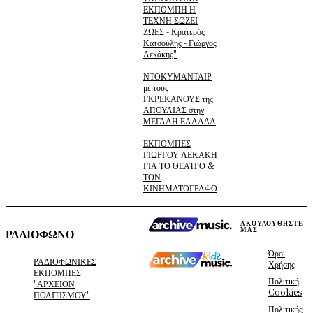
ΕΚΠΟΜΠΗ Η
ΤΕΧΝΗ ΣΩΖΕΙ
ΖΩΕΣ - Κρατερός
Κατσούλης - Γιώργος
Λεκάκης"
ΝΤΟΚΥΜΑΝΤΑΙΡ
με τους
ΓΚΡΕΚΑΝΟΥΣ της
ΑΠΟΥΛΙΑΣ στην
ΜΕΓΑΛΗ ΕΛΛΑΔΑ
ΕΚΠΟΜΠΕΣ
ΓΙΩΡΓΟΥ ΛΕΚΑΚΗ
ΓΙΑ ΤΟ ΘΕΑΤΡΟ &
ΤΟΝ
ΚΙΝΗΜΑΤΟΓΡΑΦΟ
ΑΚΟΥΛΟΥΘΗΣΤΕ
ΜΑΣ
ΡΑΔΙΟΦΩΝΟ
Όροι
ΡΑΔΙΟΦΩΝΙΚΕΣ
Χρήσης
ΕΚΠΟΜΠΕΣ
Πολιτική
"ΑΡΧΕΙΟΝ
Cookies
ΠΟΛΙΤΙΣΜΟΥ"
Πολιτικής