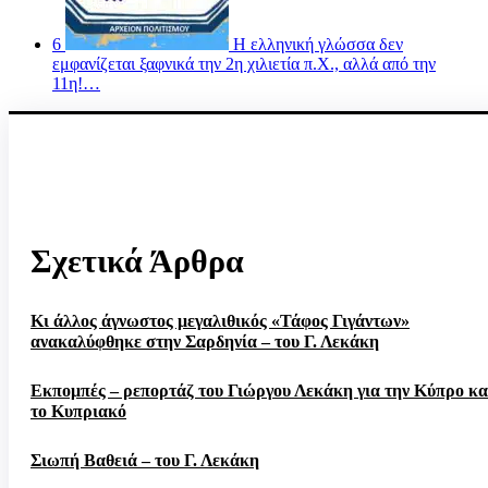
6
Η ελληνική γλώσσα δεν
εμφανίζεται ξαφνικά την 2η χιλιετία π.Χ., αλλά από την
11η!…
Σχετικά Άρθρα
Κι άλλος άγνωστος μεγαλιθικός «Τάφος Γιγάντων»
ανακαλύφθηκε στην Σαρδηνία – του Γ. Λεκάκη
Εκπομπές – ρεπορτάζ του Γιώργου Λεκάκη για την Κύπρο κα
το Κυπριακό
Σιωπή Βαθειά – του Γ. Λεκάκη