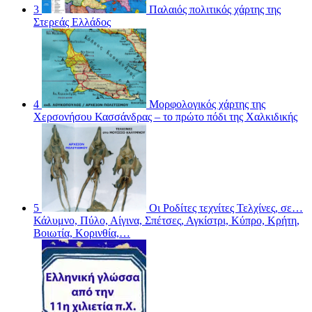
3
Παλαιός πολιτικός χάρτης της
Στερεάς Ελλάδος
4
Μορφολογικός χάρτης της
Χερσονήσου Κασσάνδρας – το πρώτο πόδι της Χαλκιδικής
5
Οι Ροδίτες τεχνίτες Τελχίνες, σε…
Κάλυμνο, Πύλο, Αίγινα, Σπέτσες, Αγκίστρι, Κύπρο, Κρήτη,
Βοιωτία, Κορινθία,…