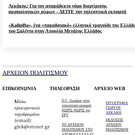
Λεκάκης: Για τον απαράδεκτο νόμο διαχείρισης
αρχαιολογικών χώρων – ΔΕΙΤΕ την τηλεοπτική εκπομπή
«Kalinifta», ένα «παραδσιακό» ελληνικό τραγούδι της Ελλάδ
του Σαλέντο στην Απουλία Μεγάλης Ελλάδος
ΑΡΧΕΙΟΝ ΠΟΛΙΤΙΣΜΟΥ
ΕΠΙΚΟΙΝΩΝΙΑ
ΤΗΛΕΟΡΑΣΗ
ΑΡΧΕΙΟ WEB
Ο Γ. Λεκάκης στην
Mέσω
ΕΡΓΟΓΡΑΦΙΑ
τηλεοπτική εκπομπή
ηλεκτρονικού
ΓΙΩΡΓΟΥ
ΝΩΡΙΣ-ΝΩΡΙΣ της
ΛΕΚΑΚΗ
ταχυδρομείου
ΕΡΤ
(email):
ΕΚΔΟΣΕΙΣ
ΤΟ ΑΡΧΕΙΟΝ
ΑΡΧΕΙΟΥ
glek@otenet.gr
ΠΟΛΙΤΙΣΜΟΥ ΣΤΟ
ΠΟΛΙΤΙΣΜΟΥ
ΑΡΩΜΑ ΕΛΛΑΔΑΣ