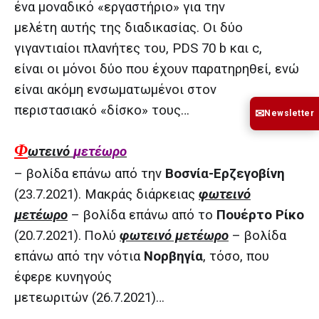
ένα μοναδικό «εργαστήριο» για την
μελέτη αυτής της διαδικασίας. Οι δύο
γιγαντιαίοι πλανήτες του, PDS 70 b και c,
είναι οι μόνοι δύο που έχουν παρατηρηθεί, ενώ
είναι ακόμη ενσωματωμένοι στον
περιστασιακό «δίσκο» τους…
✉
Newsletter
Φ
ωτεινό
μετέωρο
– βολίδα επάνω από την
Βοσνία-Ερζεγοβίνη
(23.7.2021). Μακράς διάρκειας
φωτεινό
μετέωρο
– βολίδα επάνω από το
Πουέρτο Ρίκο
(20.7.2021).
Πολύ
φωτεινό μετέωρο
– βολίδα
επάνω από την νότια
Νορβηγία
, τόσο, που
έφερε κυνηγούς
μετεωριτών (26.7.2021)…