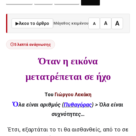
A
A
▶
Άκου το άρθρο
Μέγεθος κειμένου
A
5 λεπτά ανάγνωσης
Όταν η εικόνα
μετατρέπεται σε ήχο
Του
Γιώργου Λεκάκη
Ό
λα είναι αριθμός (
Πυθαγόρας
) > Όλα είναι
συχνότητες…
Έτσι, εξαρτάται το τι θα αισθανθείς, από το σε