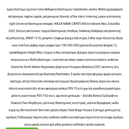
ηχος επιστημη ηχητικο τοπιο δεδομενα διαστημικο τηλεσκοπιο James Webb ηχογραφηση
αστρονομια τυφλος οραση, αστρονομικο Sounds of the stars listening space astronomy,
light Universe διαστημικο σκαφος, ΝΑΣΑ NASA CAPSTONE εκτοξευση Νεα Ζηλανδια
2022 Σεληνη σεληνιακη τροχια διαστημικος σταθμος Gateway, διαδρομη αστροναυτης
εξωπλανητης, WASP 121b, ρουμπινι ζαφειρι βροχη πολυτιμος λιθος νερο πλανητης Αρης
κινα κινεζικο ροβερ υγρη μορφη πριν 700.000.000 χρονια εξωγηινος σεισμος Γη,
προσεδαφιση InSight Mars Ερμης λιθος αστρονομος βραχος πρωτη εμπορικη κεραια
επικοινωνιων Βαθυ Διαστημα / commercial deep-space communications antenna
Goonhilly Earth Station Κορνουαλη βρετανια Ηνωμενο Βασιλειο 2021 σκοτεινη υλη
βαρυτονιο υποπροιον εξτρα διασταση διαστασεις Συμπαν γεννηση φεγγαρι φορα αστρικο
συστημα, αστρο πλανητες συννεφο συντριμμια περιστροφικος δισκος αεριο και σκονη
πλανητικος αναπτυξη υλικο φεγγαρια αστερι PDS-70, ετη φωτος μοναδικο εργαστηριο
μελετη γιγαντιαιος PDS 70 b και c, φωτεινο μετεωρο – βολιδα Βοσνια Ερζεγοβινη
Πουερτο Ρικο Νορβηγια, γαλλικος διαστημικος κινητηρας, γαλλια δορυφορος ιωδιο
κομητης Bernardinelli Bernstei μεγαλυτερος Hale Bopp Ηλιακο Συστημα μετεωριτης
αριθμος Πυθαγορας συχνοτητες αισθηση αισθητικο συστημα συχνοτητα αντιληψη αριθμοι
ακοη οραση αικονα μελωδια μουσικη αισθησεις γευση ουρανος