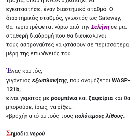
τροχιά, όπου η NASA σχεδιάζει να
εγκαταστήσει έναν διαστημικό σταθμό. Ο
διαστημικός σταθμός, γνωστός ως Gateway,
θα περιστρέφεται γύρω από την
Σελήνη
σε μια
σταθερή διαδρομή που θα διευκολύνει
τους αστροναύτες να φτάσουν σε περισσότερα
μέρη της επιφάνειάς του.
Έ
νας καυτός,
γιγάντιος
εξωπλανήτης
, που ονομάζεται
WASP-
121b
,
είναι γεμάτος με
ρουμπίνια
και
ζαφείρια
και θα
μπορούσε, ίσως, να ρίξει…
«βροχή» από αυτούς τους
πολύτιμους λίθους
…
Σ
ημάδια
νερού