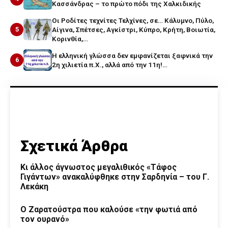
Κασσάνδρας – το πρώτο πόδι της Χαλκιδικής
Οι Ροδίτες τεχνίτες Τελχίνες, σε… Κάλυμνο, Πύλο,
5
Αίγινα, Σπέτσες, Αγκίστρι, Κύπρο, Κρήτη, Βοιωτία,
Κορινθία,…
Η ελληνική γλώσσα δεν εμφανίζεται ξαφνικά την
6
2η χιλιετία π.Χ., αλλά από την 11η!…
Σχετικά Άρθρα
Κι άλλος άγνωστος μεγαλιθικός «Τάφος
Γιγάντων» ανακαλύφθηκε στην Σαρδηνία – του Γ.
Λεκάκη
Ο Ζαρατούστρα που καλούσε «την φωτιά από
τον ουρανό»