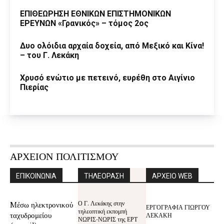
ΕΠΙΘΕΩΡΗΣΗ ΕΘΝΙΚΩΝ ΕΠΙΣΤΗΜΟΝΙΚΩΝ
ΕΡΕΥΝΩΝ «Γρανικός» – τόμος 2ος
Δυο ολόιδια αρχαία δοχεία, από Μεξικό και Κίνα!
– του Γ. Λεκάκη
Χρυσό ενώτιο με πετεινό, ευρέθη στο Αιγίνιο
Πιερίας
ΑΡΧΕΙΟΝ ΠΟΛΙΤΙΣΜΟΥ
ΕΠΙΚΟΙΝΩΝΙΑ
ΤΗΛΕΟΡΑΣΗ
ΑΡΧΕΙΟ WEB
Ο Γ. Λεκάκης στην
Mέσω ηλεκτρονικού
ΕΡΓΟΓΡΑΦΙΑ ΓΙΩΡΓΟΥ
τηλεοπτική εκπομπή
ταχυδρομείου
ΛΕΚΑΚΗ
ΝΩΡΙΣ-ΝΩΡΙΣ της ΕΡΤ