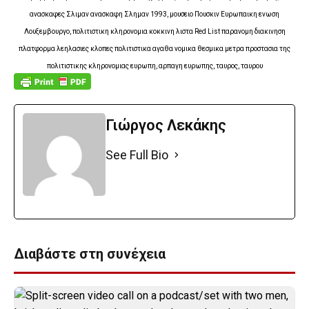
ανασκαφες Σλιμαν ανασκαφη Σλημαν 1993, μουσειο Πουσκιν Ευρωπαικη ενωση
Λουξεμβουργο, πολιτιστικη κληρονομια κοκκινη λιστα Red List παρανομη διακινηση
πλατφορμα λεηλασιες κλοπες πολιτιστικα αγαθα νομικα θεσμικα μετρα προστασια της
πολιτιστικης κληρονομιας ευρωπη, αρπαγη ευρωπης, ταυρος, ταυρου
Γιώργος Λεκάκης
See Full Bio
Διαβάστε στη συνέχεια