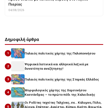
Πιερίας
04/08/2026
Δημοφιλή άρθρα
1
Παλαιός πολιτικός χάρτης της Πελοποννήσου
Ψηφιακά λατινικά και ελληνικά λεξικά με
2
δυνατότητα αναζήτησης!
3
Παλαιός πολιτικός χάρτης της Στερεάς Ελλάδος
Μορφολογικός χάρτης της Χερσονήσου
4
Κασσάνδρας – το πρώτο πόδι της Χαλκιδικής
Οι Ροδίτες τεχνίτες Τελχίνες, σε… Κάλυμνο, Πύλο,
5
Αίγινα, Σπέτσες, Αγκίστρι, Κύπρο, Κρήτη, Βοιωτία,