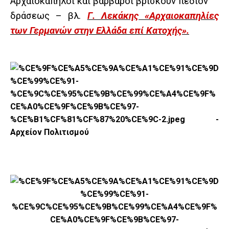
Αρχαιοκάπηλοι και βάρβαροι βρίσκουν πεδίον
δράσεως – βλ.
Γ. Λεκάκης «Αρχαιοκαπηλίες
των Γερμανών στην Ελλάδα επί Κατοχής».