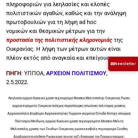
πληροφοριών για λεηλασίες και κλοπές
πολιτιστικών αγαθών, καθώς και την ανάληψη
πρωτοβουλιών για τη λήψη ad hoc
νομικών και θεσμικών μέτρων για την
προστασία της πολιτιστικής κληρονομιάς
της
Ουκρανίας. Η λήψη των μέτρων αυτών είναι
πλέον εκτός από αναγκαία και επείγουσα».
✉
Newsletter
ΠΗΓΗ
: ΥΠΠΟΑ,
ΑΡΧΕΙΟΝ ΠΟΛΙΤΙΣΜΟΥ
,
2.5.2022.
Λεηλασια αρχαιο θρακικο χρυσο τεχνουργημα Μουσειο Μελιτοπολης Ουκρανιας Ρωσοι
αρχαια ευρηματα Ουκρανια πολεμος παραπλευρες απωλειες πολιτισμος μουσεια,
Αρχαιοκαπηλοι βαρβαροι Αρχαιοκαπηλιες Γερμανοι γερμανια Ελλαδα Κατοχη υπουργος
Πολιτισμου Μενδωνη, αρχαια θρακικα χρυσα τεχνουργηματα Μουσειο Μελιτη
Μελιτοπολις χρυσος των Σκυθων Ουκρανιας ρωσικη εισβολη τεχνουργημα Σκυθες
βαρβαροτητα επιθεση Ρωσια εργα τεχνης ναζι θησαυρος του Πριαμου πριαμος,