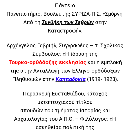
Πάντειο
Πανεπιστήμιο, Βουλευτής ΣΥΡΙΖΑ-Π.Σ:
«Σμύρνη:
Από τη
Συνθήκη των Σεβρών
στην
Καταστροφή».
Αρχάγγελος Γαβριήλ,
Συγγραφέας – τ. Σχολικός
Σύμβουλος:
«Η ίδρυση της
Τουρκο-ορθόδοξης εκκλησίας
και η εμπλοκή
της στην Ανταλλαγή των Ελληνο-ορθόδοξων
Πληθυσμών
στην
Καππαδοκία
(1919- 1923).
Παρασκευή Ευσταθιάδου,
κάτοχος
μεταπτυχιακού τίτλου
σπουδών του τμήματος Ιστορίας και
Αρχαιολογίας του Α.Π.Θ. – Φιλόλογος:
«Η
ασκηθείσα πολιτική της