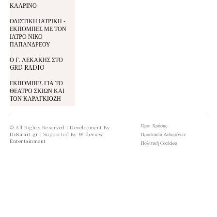
ΚΛΑΡΙΝΟ
ΟΛΙΣΤΙΚΗ ΙΑΤΡΙΚΗ -
ΕΚΠΟΜΠΕΣ ΜΕ ΤΟΝ
ΙΑΤΡΟ ΝΙΚΟ
ΠΑΠΑΝΔΡΕΟΥ
Ο Γ. ΛΕΚΑΚΗΣ ΣΤΟ
GRD RADIO
ΕΚΠΟΜΠΕΣ ΓΙΑ ΤΟ
ΘΕΑΤΡΟ ΣΚΙΩΝ ΚΑΙ
ΤΟΝ ΚΑΡΑΓΚΙΟΖΗ
Όροι Χρήσης
© All Rights Reserved | Development By
DoSmart.gr
| Supported By
Wideview
Προστασία Δεδομένων
Entertainment
Πολιτική Cookies