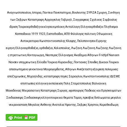
Αναγνωστοπουλου, Ιστορια, Παντειο Πανεπιστημιο, Βουλευτης ΣΥΡΙΖΑ Σμυρνη, Συνθηκη
των Σεβρων Καταστροφη Αρχαγγελος Γαβριηλ, Συγγραφεας Σχολικος Συμβουλος
ιδρυση Τουρκοορθοδοξη εκκλησια εμπλοκη Ανταλλαγη Ελληνοορθοδοξοι Πληθυσμοι
Καππαδοκια 1919 1923, Ευσταθιαδου, ΑΠΘ Φιλολογος πολιτικη Οθωμανικη
Αυτοκρατορια Κωνσταντινουπολης Κλαψης, Πελοποννησου Ειρηνης
ειρηνη Ελληνοορθοδοξια, ορθοδοξια, Κολιοπουλος, Λωζανη Λωζαννη Λωζανης Λωζαννη
ς στρατιωτικη Κοντογιωργη, Νεοτερος Ελληνισμος Ακαδημια Αθηνων Fridtjof Nansen
Νανσεν υποχρεωτικη Ελλαδα Τουρκια Κυριακιδης, Ποντιακες Σπουδες Δικαιοι Τουρκοι
αποσιωπημενο γενοκτονια Μαυρογορδατος, Αθηνων Ανεξεταστη εξαιρεση πολεμικες
αποζημιωσεις, Μιχαηλιδης, καταστροφη πηγες Σαριογλου, Κωνσταντινουπολης ΙΔΙΣΜΕ
επιπτωσεις ελληνικη εκπαίιευση Πολη Σταματοπουλος Βαλκανικη
Μακεδονιας Μικρασιατικη Καταστροφη Συριγος, υφυπουργος Παιδειας και Θρησκευματων
Συνδιασκεψις Συνδιασκεψη ελληνοτουρκικα θεματα Τομαη, πρεσβυς διπλωματια μεγαλοι
νεκρανασταση Μεγαλος Ασθενης Ανατολια Υφαντης, Σεβρες Χρηστου, Καραθεοδωρη