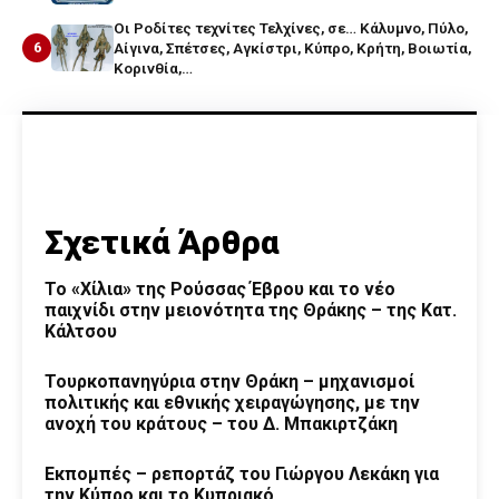
Οι Ροδίτες τεχνίτες Τελχίνες, σε… Κάλυμνο, Πύλο,
6
Αίγινα, Σπέτσες, Αγκίστρι, Κύπρο, Κρήτη, Βοιωτία,
Κορινθία,…
Σχετικά Άρθρα
Το «Χίλια» της Ρούσσας Έβρου και το νέο
παιχνίδι στην μειονότητα της Θράκης – της Κατ.
Κάλτσου
Τουρκοπανηγύρια στην Θράκη – μηχανισμοί
πολιτικής και εθνικής χειραγώγησης, με την
ανοχή του κράτους – του Δ. Μπακιρτζάκη
Εκπομπές – ρεπορτάζ του Γιώργου Λεκάκη για
την Κύπρο και το Κυπριακό