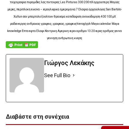
τοιχογραφια πυραμιδες λας πιντουρας Las Pinturas 300 200 πΧ αρχαιοτερη Μαγιας
μερες, περιπλοκη εικονα – ιερογλυφικα ημερομηνια 7 Ελαφια αρχαιολογος San Bartolo-
Xultun σαν μπαρτολο ξουλτουν θραυσμα κατεδαφιση ανοικοδομηση 400 100 μΧ
ραδιενεργος ανθρακας γραφεις, γραφεας, γραφευςhieroglyph Maya calendar Maya
knowledge Επτα εφτα Ελαφι Κεντρικη Αμερικη ιεροι αριθμοι 13 20 ιερος αριθμος γεννα
γεννηση ανθρωπινη κυηση
Γιώργος Λεκάκης
See Full Bio
Διαβάστε στη συνέχεια