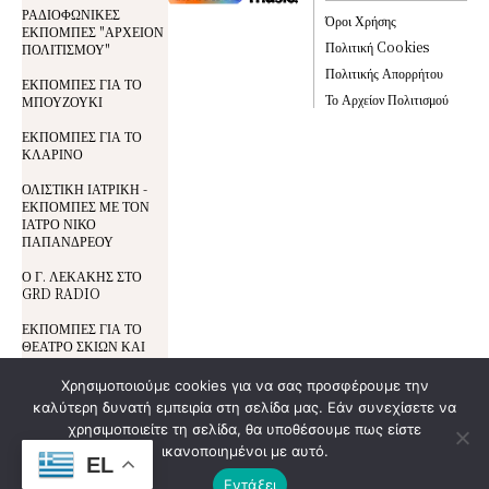
ΡΑΔΙΟΦΩΝΙΚΕΣ
Όροι Χρήσης
ΕΚΠΟΜΠΕΣ "ΑΡΧΕΙΟΝ
Πολιτική Cookies
ΠΟΛΙΤΙΣΜΟΥ"
Πολιτικής Απορρήτου
ΕΚΠΟΜΠΕΣ ΓΙΑ ΤΟ
Το Αρχείον Πολιτισμού
ΜΠΟΥΖΟΥΚΙ
ΕΚΠΟΜΠΕΣ ΓΙΑ ΤΟ
ΚΛΑΡΙΝΟ
ΟΛΙΣΤΙΚΗ ΙΑΤΡΙΚΗ -
ΕΚΠΟΜΠΕΣ ΜΕ ΤΟΝ
ΙΑΤΡΟ ΝΙΚΟ
ΠΑΠΑΝΔΡΕΟΥ
Ο Γ. ΛΕΚΑΚΗΣ ΣΤΟ
GRD RADIO
ΕΚΠΟΜΠΕΣ ΓΙΑ ΤΟ
ΘΕΑΤΡΟ ΣΚΙΩΝ ΚΑΙ
ΤΟΝ ΚΑΡΑΓΚΙΟΖΗ
Χρησιμοποιούμε cookies για να σας προσφέρουμε την
καλύτερη δυνατή εμπειρία στη σελίδα μας. Εάν συνεχίσετε να
Όροι Χρήσης
χρησιμοποιείτε τη σελίδα, θα υποθέσουμε πως είστε
© All Rights Reserved | Development By
DoSmart.gr
| Supported By
Wideview
Προστασία Δεδομένων
ικανοποιημένοι με αυτό.
Entertainment
EL
Πολιτική Cookies
Εντάξει