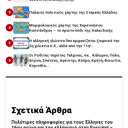
3
Παλαιός πολιτικός χάρτης της Στερεάς Ελλάδος
Μορφολογικός χάρτης της Χερσονήσου
4
Κασσάνδρας – το πρώτο πόδι της Χαλκιδικής
Η ελληνική γλώσσα δεν εμφανίζεται ξαφνικά την
5
2η χιλιετία π.Χ., αλλά από την 11η!…
Οι Ροδίτες τεχνίτες Τελχίνες, σε… Κάλυμνο, Πύλο,
6
Αίγινα, Σπέτσες, Αγκίστρι, Κύπρο, Κρήτη, Βοιωτία,
Κορινθία,…
Σχετικά Άρθρα
Πολύτιμες πληροφορίες για τους Έλληνες του
16ου αιώνα και τον ελληνισμό στην Ευρώπη! –