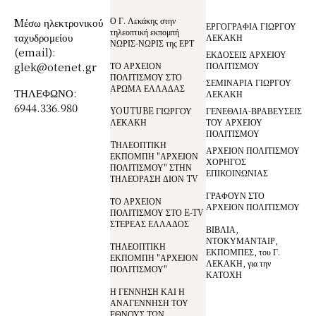
Ο Γ. Λεκάκης στην
Mέσω ηλεκτρονικού
ΕΡΓΟΓΡΑΦΙΑ ΓΙΩΡΓΟΥ
τηλεοπτική εκπομπή
ταχυδρομείου
ΛΕΚΑΚΗ
ΝΩΡΙΣ-ΝΩΡΙΣ της ΕΡΤ
(email):
ΕΚΔΟΣΕΙΣ ΑΡΧΕΙΟΥ
glek@otenet.gr
ΤΟ ΑΡΧΕΙΟΝ
ΠΟΛΙΤΙΣΜΟΥ
ΠΟΛΙΤΙΣΜΟΥ ΣΤΟ
ΣΕΜΙΝΑΡΙΑ ΓΙΩΡΓΟΥ
ΑΡΩΜΑ ΕΛΛΑΔΑΣ
ΤΗΛΕΦΩΝΟ:
ΛΕΚΑΚΗ
6944.336.980
YOUTUBE ΓΙΩΡΓΟΥ
ΓΕΝΕΘΛΙΑ-ΒΡΑΒΕΥΣΕΙΣ
ΛΕΚΑΚΗ
ΤΟΥ ΑΡΧΕΙΟΥ
ΠΟΛΙΤΙΣΜΟΥ
TΗΛΕΟΠΤΙΚΗ
ΑΡΧΕΙΟΝ ΠΟΛΙΤΙΣΜΟΥ
ΕΚΠΟΜΠΗ "ΑΡΧΕΙΟΝ
ΧΟΡΗΓΟΣ
ΠΟΛΙΤΙΣΜΟΥ" ΣΤΗΝ
ΕΠΙΚΟΙΝΩΝΙΑΣ
ΤΗΛΕΌΡΑΣΗ ΔΙΟΝ TV
ΓΡΑΦΟΥΝ ΣΤΟ
ΤΟ ΑΡΧΕΙΟΝ
ΑΡΧΕΙΟΝ ΠΟΛΙΤΙΣΜΟΥ
ΠΟΛΙΤΙΣΜΟΥ ΣΤΟ E-TV
ΣΤΕΡΕΑΣ ΕΛΛΑΔΟΣ
ΒΙΒΛΙΑ,
ΝΤΟΚΥΜΑΝΤΑΙΡ,
ΤΗΛΕΟΠΤΙΚΗ
ΕΚΠΟΜΠΕΣ, του Γ.
ΕΚΠΟΜΠΗ "ΑΡΧΕΙΟΝ
ΛΕΚΑΚΗ, για την
ΠΟΛΙΤΙΣΜΟΥ"
ΚΑΤΟΧΗ
Η ΓΕΝΝΗΣΗ ΚΑΙ Η
ΑΝΑΓΕΝΝΗΣΗ ΤΟΥ
ΕΘΝΟΥΣ ΤΩΝ