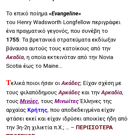
Το επικό ποίημα
«Evangeline»
του Henry Wadsworth Longfellow περιγράφει
ένα πραγματικό γεγονός, που συνέβη το
1755
: Τα βρετανικά στρατεύματα εκδίωξαν
βάναυσα αυτούς τους κατοίκους από την
Ακαδία
, η οποία εκτεινόταν από την Novia
Scotia έως το Maine…
Τ
ελικά ποιοι ήσαν οι
Ακάδες
; Είχαν σχέση με
τους φιλαπόδημους
Αρκάδες
και την
Αρκαδία
,
τους
Μινύες
,
τους
Μινωίτες
Έλληνες της
αρχαίας
Κρήτης
, που αποδεδειγμένα είχαν
φτάσει εκεί και είχαν ιδρύσει αποικίες ήδη από
την 3η-2η χιλιετία π.Χ.;
… –
ΠΕΡΙΣΣΟΤΕΡΑ