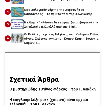
Μορφολογικός χάρτης της Χερσονήσου
4
Κασσάνδρας – το πρώτο πόδι της Χαλκιδικής
Η ελληνική γλώσσα δεν εμφανίζεται ξαφνικά την
5
2η χιλιετία π.Χ., αλλά από την 11η!…
Οι Ροδίτες τεχνίτες Τελχίνες, σε… Κάλυμνο, Πύλο,
6
Αίγινα, Σπέτσες, Αγκίστρι, Κύπρο, Κρήτη, Βοιωτία,
Κορινθία,…
Σχετικά Άρθρα
O μυστηριώδης Τιτάνας Φόρκυς – του Γ. Λεκάκη
Η «αγγλική» λέξη pork (χοιρινό) είναι αρχαία
ελληνική! – του Γ. Λεκάκη