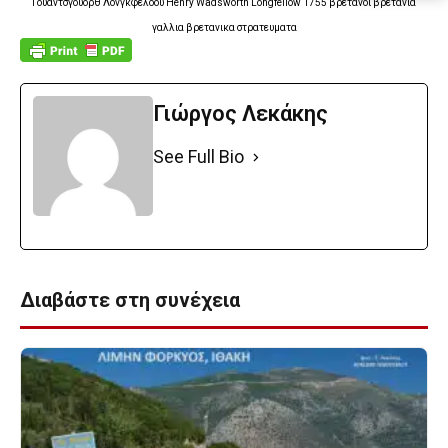
Γουαντσγουορθ Λονγκφελοου Henry Wadsworth Longfellow 1755 βρετανοι βρετανια
γαλλια βρετανικα στρατευματα
Γιώργος Λεκάκης
See Full Bio
Διαβάστε στη συνέχεια