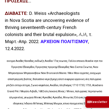
ΠΡΟΣΕΧΩΣ
…
ΔΙΑΒΑΣΤΕ
: D. Weiss «Archaeologists
in Nova Scotia are uncovering evidence of
thriving seventeenth-century French
colonists and their brutal expulsion»,
AJA
,
τ
.
Μαρτ
.-
Απρ
. 2022.
ΑΡΧΕΙΟΝ
ΠΟΛΙΤΙΣΜΟΥ
,
12.4.2022.
αινιγμα Ακαδες Καναδας, εκδιωξη Ακαδια 17ος αιωνας, Γαλλοι αποικοι Acadia νησι του
Πριγκηπα Εδουαρδου, Πριγκηπας πριγκηψ Εδουαρδος Νεα Σκοτια Σκωτια, Νιου
Μπρανσγουικ Μπραουνσβαικ New Brunswick Maine / Μειν Μαιν αγροτες, αναχωμα
αποστραγγιση βαλτος, θαλασσινο νερο βροχη αλατι ευφορια οργανικη υλη παλιρροια
μπιζελι σιταρι σιτηρα, ζωικο κεφελαιο, Ακαδιοι, πληθυσμος 1710 1730, 1755, Acadians
Grand Pré / Μεγαλο Λιβαδι, 1682 ελη λεκανη Μινας / Minas, παλιρροιες τεχνογνωσια
αλμυρο ελος, γεωργια Μινυες Αρκαδες Αρκαδια, Μινωιτες Ελληνες αρχαια Κρητη
✉
Newsletter
ιθαγενεις Ινδιανοι Mi’kmaq, Mikmaq Μικμακ, επικο ποιημα επος Evangeline