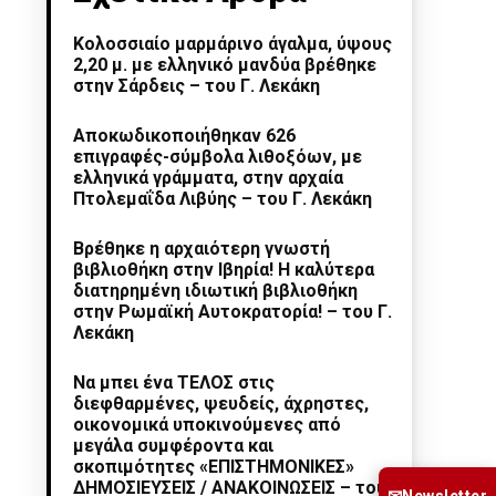
Κολοσσιαίο μαρμάρινο άγαλμα, ύψους
2,20 μ. με ελληνικό μανδύα βρέθηκε
στην Σάρδεις – του Γ. Λεκάκη
Αποκωδικοποιήθηκαν 626
επιγραφές-σύμβολα λιθοξόων, με
ελληνικά γράμματα, στην αρχαία
Πτολεμαΐδα Λιβύης – του Γ. Λεκάκη
Βρέθηκε η αρχαιότερη γνωστή
βιβλιοθήκη στην Ιβηρία! Η καλύτερα
διατηρημένη ιδιωτική βιβλιοθήκη
στην Ρωμαϊκή Αυτοκρατορία! – του Γ.
Λεκάκη
Να μπει ένα ΤΕΛΟΣ στις
διεφθαρμένες, ψευδείς, άχρηστες,
οικονομικά υποκινούμενες από
μεγάλα συμφέροντα και
σκοπιμότητες «ΕΠΙΣΤΗΜΟΝΙΚΕΣ»
ΔΗΜΟΣΙΕΥΣΕΙΣ / ΑΝΑΚΟΙΝΩΣΕΙΣ – του
Newsletter