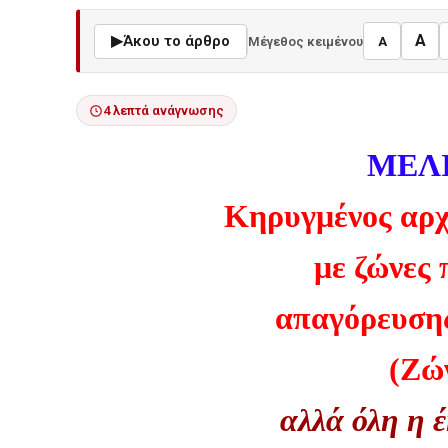
A
▶
Άκου το άρθρο
Μέγεθος κειμένου
A
4 λεπτά ανάγνωσης
ΜΕΛΙ
Κηρυγμένος αρχ
με ζώνες
απαγόρευση
(Ζώ
αλλά όλη η 