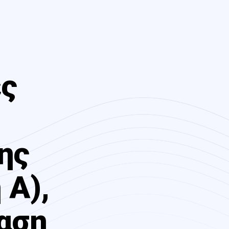
ες
ης
 Α),
ταση