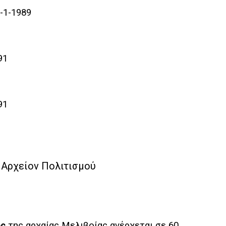
-1-1989
91
91
ος
της αρχαίας Μελιβοίας ανέρχεται σε 60