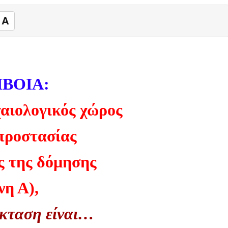
A
ΒΟΙΑ:
αιολογικός χώρος
 προστασίας
ς της δόμησης
νη Α),
έκταση είναι…