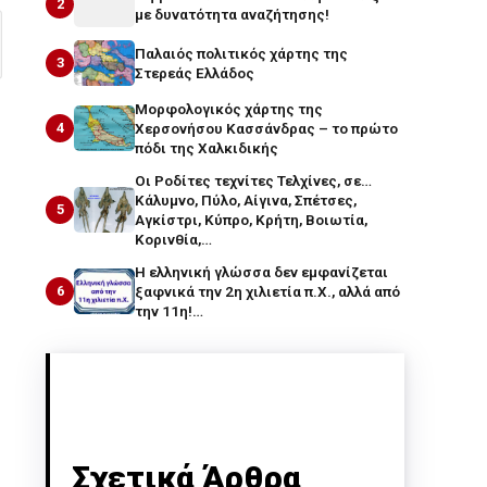
2
με δυνατότητα αναζήτησης!
Παλαιός πολιτικός χάρτης της
3
Στερεάς Ελλάδος
Μορφολογικός χάρτης της
4
Χερσονήσου Κασσάνδρας – το πρώτο
πόδι της Χαλκιδικής
Οι Ροδίτες τεχνίτες Τελχίνες, σε…
Κάλυμνο, Πύλο, Αίγινα, Σπέτσες,
5
Αγκίστρι, Κύπρο, Κρήτη, Βοιωτία,
Κορινθία,…
Η ελληνική γλώσσα δεν εμφανίζεται
6
ξαφνικά την 2η χιλιετία π.Χ., αλλά από
την 11η!…
Σχετικά Άρθρα