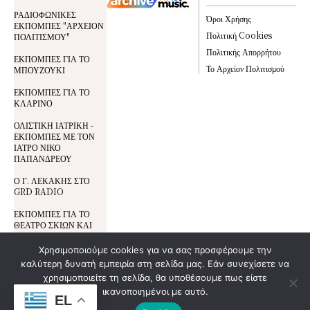
ΡΑΔΙΟΦΩΝΙΚΕΣ
Όροι Χρήσης
ΕΚΠΟΜΠΕΣ "ΑΡΧΕΙΟΝ
Πολιτική Cookies
ΠΟΛΙΤΙΣΜΟΥ"
Πολιτικής Απορρήτου
ΕΚΠΟΜΠΕΣ ΓΙΑ ΤΟ
Το Αρχείον Πολιτισμού
ΜΠΟΥΖΟΥΚΙ
ΕΚΠΟΜΠΕΣ ΓΙΑ ΤΟ
ΚΛΑΡΙΝΟ
ΟΛΙΣΤΙΚΗ ΙΑΤΡΙΚΗ -
ΕΚΠΟΜΠΕΣ ΜΕ ΤΟΝ
ΙΑΤΡΟ ΝΙΚΟ
ΠΑΠΑΝΔΡΕΟΥ
Ο Γ. ΛΕΚΑΚΗΣ ΣΤΟ
GRD RADIO
ΕΚΠΟΜΠΕΣ ΓΙΑ ΤΟ
ΘΕΑΤΡΟ ΣΚΙΩΝ ΚΑΙ
ΤΟΝ ΚΑΡΑΓΚΙΟΖΗ
Χρησιμοποιούμε cookies για να σας προσφέρουμε την
καλύτερη δυνατή εμπειρία στη σελίδα μας. Εάν συνεχίσετε να
Όροι Χρήσης
χρησιμοποιείτε τη σελίδα, θα υποθέσουμε πως είστε
© All Rights Reserved | Development By
DoSmart.gr
| Supported By
Wideview
Προστασία Δεδομένων
ικανοποιημένοι με αυτό.
Entertainment
EL
Πολιτική Cookies