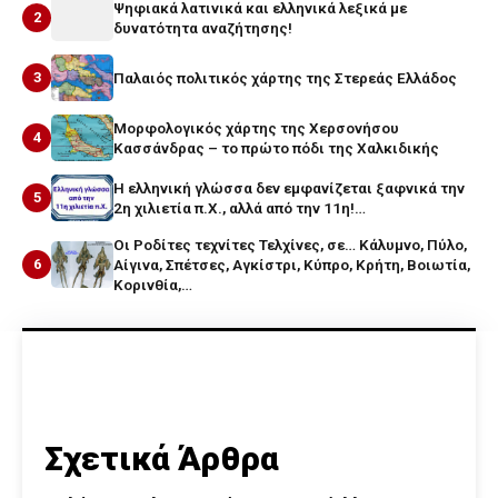
Ψηφιακά λατινικά και ελληνικά λεξικά με
2
δυνατότητα αναζήτησης!
3
Παλαιός πολιτικός χάρτης της Στερεάς Ελλάδος
Μορφολογικός χάρτης της Χερσονήσου
4
Κασσάνδρας – το πρώτο πόδι της Χαλκιδικής
Η ελληνική γλώσσα δεν εμφανίζεται ξαφνικά την
5
2η χιλιετία π.Χ., αλλά από την 11η!…
Οι Ροδίτες τεχνίτες Τελχίνες, σε… Κάλυμνο, Πύλο,
6
Αίγινα, Σπέτσες, Αγκίστρι, Κύπρο, Κρήτη, Βοιωτία,
Κορινθία,…
Σχετικά Άρθρα