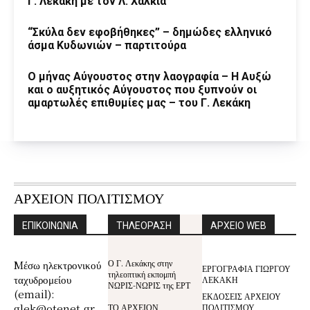
Γ. Λεκάκη με τον Λ. Χαλκιά
“Σκύλα δεν εφοβήθηκες” – δημώδες ελληνικό
άσμα Κυδωνιών – παρτιτούρα
Ο μήνας Αύγουστος στην λαογραφία – Η Αυξώ
και ο αυξητικός Αύγουστος που ξυπνούν οι
αμαρτωλές επιθυμίες μας – του Γ. Λεκάκη
ΑΡΧΕΙΟΝ ΠΟΛΙΤΙΣΜΟΥ
ΕΠΙΚΟΙΝΩΝΙΑ
ΤΗΛΕΟΡΑΣΗ
ΑΡΧΕΙΟ WEB
Ο Γ. Λεκάκης στην
Mέσω ηλεκτρονικού
ΕΡΓΟΓΡΑΦΙΑ ΓΙΩΡΓΟΥ
τηλεοπτική εκπομπή
ταχυδρομείου
ΛΕΚΑΚΗ
ΝΩΡΙΣ-ΝΩΡΙΣ της ΕΡΤ
(email):
ΕΚΔΟΣΕΙΣ ΑΡΧΕΙΟΥ
glek@otenet.gr
ΤΟ ΑΡΧΕΙΟΝ
ΠΟΛΙΤΙΣΜΟΥ