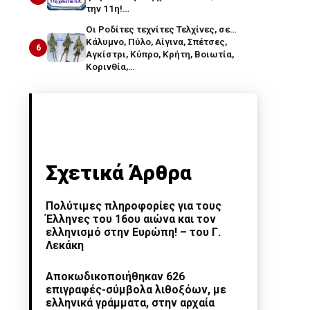
την 11η!…
Οι Ροδίτες τεχνίτες Τελχίνες, σε…
Κάλυμνο, Πύλο, Αίγινα, Σπέτσες,
6
Αγκίστρι, Κύπρο, Κρήτη, Βοιωτία,
Κορινθία,…
Σχετικά Άρθρα
Πολύτιμες πληροφορίες για τους
Έλληνες του 16ου αιώνα και τον
ελληνισμό στην Ευρώπη! – του Γ.
Λεκάκη
Αποκωδικοποιήθηκαν 626
επιγραφές-σύμβολα λιθοξόων, με
ελληνικά γράμματα, στην αρχαία