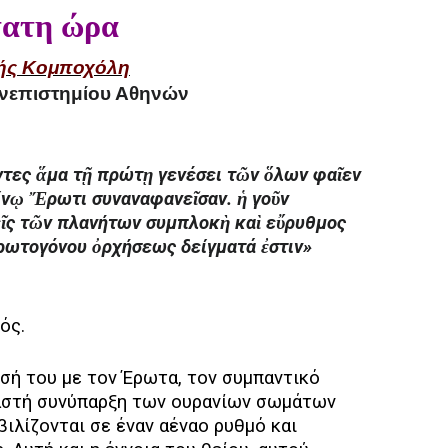
τατη ώρα
ής Κομποχόλη
ανεπιστημίου Αθηνών
τες ἅμα τῇ πρώτῃ γενέσει τῶν ὅλων φαῖεν
είνῳ Ἔρωτι συναναφανεῖσαν. ἡ γοῦν
εῖς τῶν πλανήτων συμπλοκὴ καὶ εὔρυθμος
πρωτογόνου ὀρχήσεως δείγματά ἐστιν»
ός.
νησή του με τον Έρωτα, τον συμπαντικό
αγαστή συνύπαρξη των ουρανίων σωμάτων
ιλίζονται σε έναν αέναο ρυθμό και