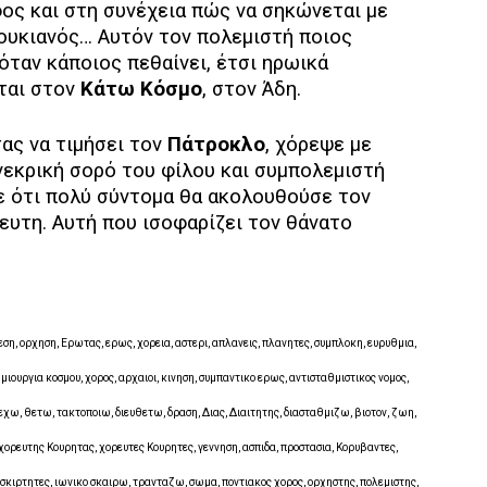
ος και στη συνέχεια πώς να σηκώνεται με
ουκιανός… Αυτόν τον πολεμιστή ποιος
 όταν κάποιος πεθαίνει, έτσι ηρωικά
ται στον
Κάτω Κόσμο
, στον Άδη.
ας να τιμήσει τον
Πάτροκλο
, χόρεψε με
νεκρική σορό του φίλου και συμπολεμιστή
ρε ότι πολύ σύντομα θα ακολουθούσε τον
ευτη. Αυτή που ισοφαρίζει τον θάνατο
ση, ορχηση, Ερωτας, ερως, χορεια, αστερι, απλανεις, πλανητες, συμπλοκη, ευρυθμια,
μιουργια κοσμου, χορος, αρχαιοι, κινηση, συμπαντικο ερως, αντισταθμιστικος νομος,
εχω, θετω, τακτοποιω, διευθετω, δραση, Διας, Διαιτητης, διασταθμιζω, βιοτον, ζωη,
, χορευτης Κουρητας, χορευτες Κουρητες, γεννηση, ασπιδα, προστασια, Κορυβαντες,
, σκιρτητες, ιωνικο σκαιρω, τρανταζω, σωμα, ποντιακος χορος, ορχηστης, πολεμιστης,