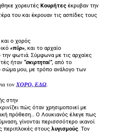
νήθηκε χορευτές
Κουρήτες
έκρυβαν την
τέρα του και έκρουαν τις ασπίδες τους
 και ο χορός
ρικό
«πῦρ»
, και το αρχαίο
ό την φωτιά. Σύμφωνα με τις αρχαίες
υτές ήταν
“σκιρτηταί”
, από το
ο σώμα μου, με τρόπο ανάλογο των
για τον
ΧΟΡΟ, ΕΔΩ
.
ής στην
κρινίζει πώς όταν χρησιμοποιεί με
τική πρόθεση… Ο Λουκιανός έλεγε πως
ύμναση, γίνονται περισσσότερο ικανοί
ις περιπλοκές στους
λυγισμούς
. Τον