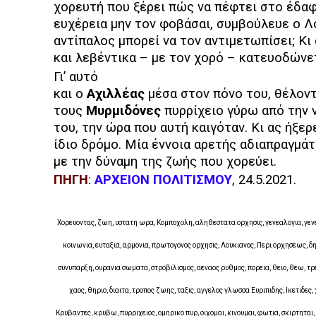
χορευτή που ξέρει πώς να πέφτει στο έδαφ
ευχέρεια μην τον φοβάσαι, συμβούλευε ο Λ
αντίπαλος μπορεί να τον αντιμετωπίσει; Κι
και λεβέντικα – με τον χορό – κατευοδώνε
Γι’ αυτό
και ο
Αχιλλέας
μέσα στον πόνο του, θέλοντ
τους
Μυρμιδόνες
πυρρίχειο γύρω από την 
του, την ώρα που αυτή καιγόταν. Κι ας ήξε
ίδιο δρόμο. Μία έννοια αρετής αδιαπραγμάτ
με την δύναμη της ζωής που χορεύει.
ΠΗΓΗ
:
ΑΡΧΕΙΟΝ ΠΟΛΙΤΙΣΜΟΥ
, 24.5.2021.
Χορευοντας, ζωη, υστατη ωρα, Κομποχολη, αληθεστατα ορχησις, γενεαλογια, γενε
κοινωνια, ευταξια, αρμονια, πρωτογονος ορχησις, Λουκιανος, Περι ορχησεως, δη
συνυπαρξη, ουρανια σωματα, στροβιλισμος, αεναος ρυθμος, πορεια, θειο, θεω, τρ
χαος, θηριο, διαιτα, τροπος ζωης, ταξις, αγγελος γλωσσα Ευριπιδης, Ικετιδες
Κρυβαντες, κρυβω, πυρριχειος, ομηρικο πυρ, οιχομαι, κινουμαι, φωτια, σκιρτηται