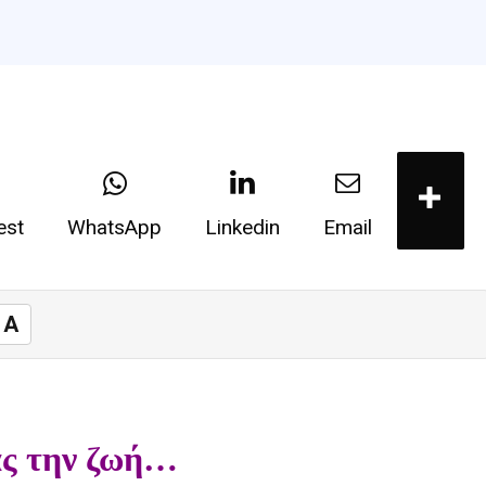
est
WhatsApp
Linkedin
Email
A
ς την ζωή…