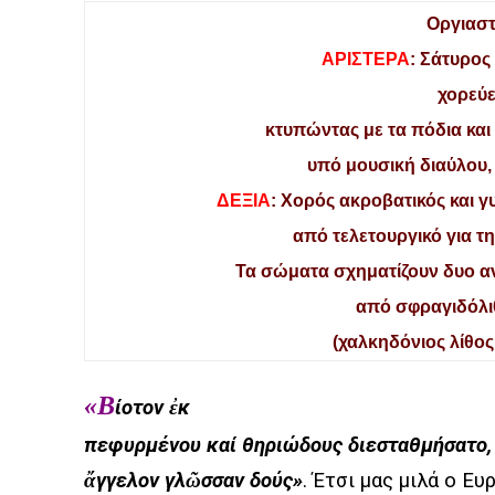
Οργιαστ
ΑΡΙΣΤΕΡΑ
: Σάτυρος
χορεύε
κτυπώντας με τα πόδια και 
υπό μουσική διαύλου, 
ΔΕΞΙΑ
: Χορός ακροβατικός και γ
από τελετουργικό για τ
Τα σώματα σχηματίζουν δυο α
από σφραγιδόλι
(χαλκηδόνιος λίθος
«Β
ίοτον ἐκ
πεφυρμένου καί θηριώδους διεσταθμήσατο, 
ἄγγελον γλῶσσαν δούς»
. Έτσι μας μιλά ο Ευ