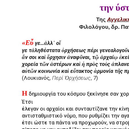
την ύσ
Της
Αγγελικ
Φιλολόγου, δρ. Π
«Εὖ
γε…ἀλλ᾽ οἵ
γε τἀληθέστατα ὀρχήσεως πέρι γενεαλογοῦν
ἄν σοι καὶ ὄρχησιν ἀναφῦναι, τῷ ἀρχαίῳ ἐκ
χορεία τῶν ἀστέρων καὶ ἡ πρὸς τοὺς ἀπλαν
αὐτῶν κοινωνία καὶ εὔτακτος ἁρμονία τῆς 
(Λουκιανός,
Περί Ὀρχήσεως
, 7)
Η
δημιουργία του κόσμου ξεκίνησε σαν χορ
Έτσι
έλεγαν οι αρχαίοι και συνταυτίζανε την κί
αντισταθμιστικό νόμο, που ρυθμίζει την 
έτσι ώστε τα πάντα να προχωρούν, να στροβ