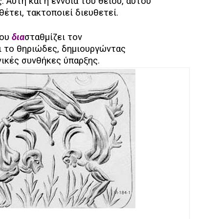
. Αυτή και η έννοια του θείου, αυτού
θέτει, τακτοποιεί διευθετεί.
που
δια
σταθμίζει τον
αι το θηριώδες, δημιουργώντας
ανικές συνθήκες ύπαρξης.