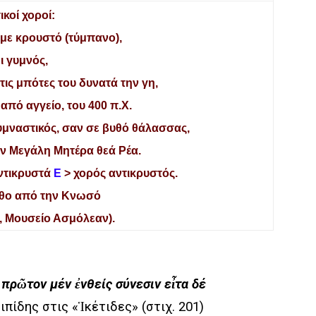
ικοί χοροί:
 με κρουστό (τύμπανο),
ι γυμνός,
τις μπότες του δυνατά την γη,
από αγγείο, του 400 π.Χ.
υμναστικός, σαν σε βυθό θάλασσας,
ην Μεγάλη Μητέρα θεά Ρέα.
ντικρυστά
Ε
> χορός αντικρυστός.
θο από την Κνωσό
, Μουσείο Ασμόλεαν).
πρῶτον μέν ἐνθείς σύνεσιν εἶτα δέ
ριπίδης στις «Ἱκέτιδες» (στιχ. 201)