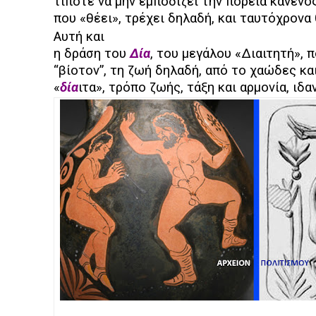
τίποτε να μην εμποδίζει την πορεία κανενός
που «θέει», τρέχει δηλαδή, και ταυτόχρονα 
Αυτή και
η δράση του
Δία
, του μεγάλου «Διαιτητή», 
“βίοτον”, τη ζωή δηλαδή, από το χαώδες κ
«
δία
ιτα», τρόπο ζωής, τάξη και αρμονία, ιδ