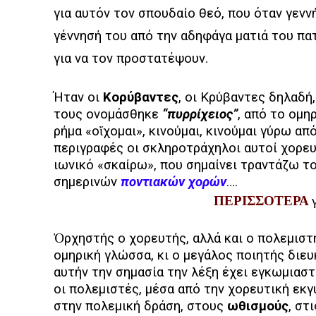
για αυτόν τον σπουδαίο θεό, που όταν γεν
γέννησή του από την αδηφάγα ματιά του πα
για να τον προστατέψουν.
Ήταν οι
Κορύβαντες
, οι Κρύβαντες δηλαδή,
τους ονομάσθηκε
“πυρρίχειος”
, από το ομη
ρήμα «οἴχομαι», κινούμαι, κινούμαι γύρω απ
περιγραφές οι σκληροτράχηλοι αυτοί χορε
ιωνικό «σκαίρω», που σημαίνει τραντάζω τ
σημερινών
ποντιακών χορών
….
ΠΕΡΙΣΣΟΤΕΡΑ
Ὀρχηστής ο χορευτής, αλλά και ο πολεμιστ
ομηρική γλώσσα, κι ο μεγάλος ποιητής διευ
αυτήν την σημασία την λέξη έχει εγκωμιασ
οι πολεμιστές, μέσα από την χορευτική εκγ
στην πολεμική δράση, στους
ωθισμούς
, στ