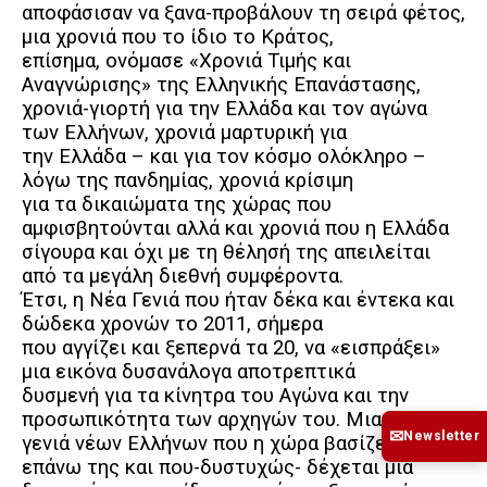
αποφάσισαν να ξανα-προβάλουν τη σειρά φέτος,
μια χρονιά που το ίδιο το Κράτος,
επίσημα, ονόμασε «Χρονιά Τιμής και
Αναγνώρισης» της Ελληνικής Επανάστασης,
χρονιά-γιορτή για την Ελλάδα και τον αγώνα
των Ελλήνων, χρονιά μαρτυρική για
την Ελλάδα – και για τον κόσμο ολόκληρο –
λόγω της πανδημίας, χρονιά κρίσιμη
για τα δικαιώματα της χώρας που
αμφισβητούνται αλλά και χρονιά που η Ελλάδα
σίγουρα και όχι με τη θέλησή της απειλείται
από τα μεγάλη διεθνή συμφέροντα.
Έτσι, η Νέα Γενιά που ήταν δέκα και έντεκα και
δώδεκα χρονών το 2011, σήμερα
που αγγίζει και ξεπερνά τα 20, να «εισπράξει»
μια εικόνα δυσανάλογα αποτρεπτικά
δυσμενή για τα κίνητρα του Αγώνα και την
προσωπικότητα των αρχηγών του. Μια
✉
Newsletter
γενιά νέων Ελλήνων που η χώρα βασίζεται
επάνω της και που-δυστυχώς- δέχεται μια