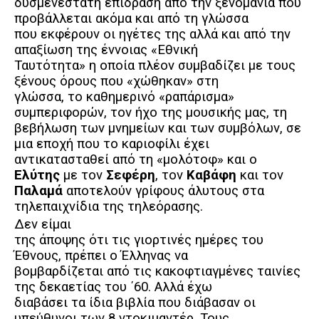
δυσμενέστατη επίδραση από την ξενομανία που
προβάλλεται ακόμα και από τη γλώσσα
που εκφέρουν οι ηγέτες της αλλά και από την
απαξίωση της έννοιας «Εθνική
Ταυτότητα» η οποία πλέον συμβαδίζει με τους
ξένους όρους που «χώθηκαν» στη
γλώσσα, το καθημερινό «ραπάρισμα»
συμπεριφορών, τον ήχο της μουσικής μας, τη
βεβήλωση των μνημείων και των συμβόλων, σε
μια εποχή που το καριοφίλι έχει
αντικατασταθεί από τη «μολότοφ» και ο
Ελύτης
με τον
Σεφέρη
, τον
Καβάφη
και τον
Παλαμά
αποτελούν γρίφους άλυτους στα
τηλεπαιχνίδια της τηλεόρασης.
Δεν είμαι
της άποψης ότι τις γιορτινές ημέρες του
Έθνους, πρέπει ο Έλληνας να
βομβαρδίζεται από τις κακοφτιαγμένες ταινίες
της δεκαετίας του ΄60. Αλλά έχω
διαβάσει τα ίδια βιβλία που διάβασαν οι
υπεύθυνοι των 8 ντοκιμαντέρ. Τους