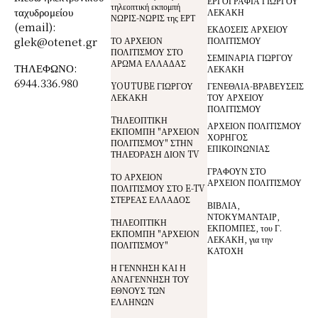
ΕΡΓΟΓΡΑΦΙΑ ΓΙΩΡΓΟΥ
τηλεοπτική εκπομπή
ταχυδρομείου
ΛΕΚΑΚΗ
ΝΩΡΙΣ-ΝΩΡΙΣ της ΕΡΤ
(email):
ΕΚΔΟΣΕΙΣ ΑΡΧΕΙΟΥ
glek@otenet.gr
ΤΟ ΑΡΧΕΙΟΝ
ΠΟΛΙΤΙΣΜΟΥ
ΠΟΛΙΤΙΣΜΟΥ ΣΤΟ
ΣΕΜΙΝΑΡΙΑ ΓΙΩΡΓΟΥ
ΑΡΩΜΑ ΕΛΛΑΔΑΣ
ΤΗΛΕΦΩΝΟ:
ΛΕΚΑΚΗ
6944.336.980
YOUTUBE ΓΙΩΡΓΟΥ
ΓΕΝΕΘΛΙΑ-ΒΡΑΒΕΥΣΕΙΣ
ΛΕΚΑΚΗ
ΤΟΥ ΑΡΧΕΙΟΥ
ΠΟΛΙΤΙΣΜΟΥ
TΗΛΕΟΠΤΙΚΗ
ΑΡΧΕΙΟΝ ΠΟΛΙΤΙΣΜΟΥ
ΕΚΠΟΜΠΗ "ΑΡΧΕΙΟΝ
ΧΟΡΗΓΟΣ
ΠΟΛΙΤΙΣΜΟΥ" ΣΤΗΝ
ΕΠΙΚΟΙΝΩΝΙΑΣ
ΤΗΛΕΌΡΑΣΗ ΔΙΟΝ TV
ΓΡΑΦΟΥΝ ΣΤΟ
ΤΟ ΑΡΧΕΙΟΝ
ΑΡΧΕΙΟΝ ΠΟΛΙΤΙΣΜΟΥ
ΠΟΛΙΤΙΣΜΟΥ ΣΤΟ E-TV
ΣΤΕΡΕΑΣ ΕΛΛΑΔΟΣ
ΒΙΒΛΙΑ,
ΝΤΟΚΥΜΑΝΤΑΙΡ,
ΤΗΛΕΟΠΤΙΚΗ
ΕΚΠΟΜΠΕΣ, του Γ.
ΕΚΠΟΜΠΗ "ΑΡΧΕΙΟΝ
ΛΕΚΑΚΗ, για την
ΠΟΛΙΤΙΣΜΟΥ"
ΚΑΤΟΧΗ
Η ΓΕΝΝΗΣΗ ΚΑΙ Η
ΑΝΑΓΕΝΝΗΣΗ ΤΟΥ
ΕΘΝΟΥΣ ΤΩΝ
ΕΛΛΗΝΩΝ