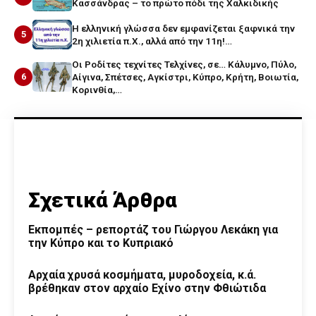
Κασσάνδρας – το πρώτο πόδι της Χαλκιδικής
Η ελληνική γλώσσα δεν εμφανίζεται ξαφνικά την
5
2η χιλιετία π.Χ., αλλά από την 11η!…
Οι Ροδίτες τεχνίτες Τελχίνες, σε… Κάλυμνο, Πύλο,
6
Αίγινα, Σπέτσες, Αγκίστρι, Κύπρο, Κρήτη, Βοιωτία,
Κορινθία,…
Σχετικά Άρθρα
Εκπομπές – ρεπορτάζ του Γιώργου Λεκάκη για
την Κύπρο και το Κυπριακό
Αρχαία χρυσά κοσμήματα, μυροδοχεία, κ.ά.
βρέθηκαν στον αρχαίο Εχίνο στην Φθιώτιδα