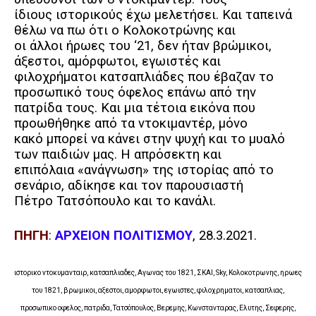
ίδιους ιστορικούς έχω μελετήσει. Και ταπεινά
θέλω να πω ότι ο Κολοκοτρώνης και
οι άλλοι ήρωες του ‘21, δεν ήταν βρώμικοι,
άξεστοι, αμόρφωτοι, εγωιστές και
φιλοχρήματοι κατσαπλιάδες που έβαζαν το
προσωπικό τους όφελος επάνω από την
πατρίδα τους. Και μια τέτοια εικόνα που
προωθήθηκε από τα ντοκιμαντέρ, μόνο
κακό μπορεί να κάνει στην ψυχή και το μυαλό
των παιδιών μας. Η απρόσεκτη και
επιπόλαια «ανάγνωση» της ιστορίας από το
σενάριο, αδίκησε και τον παρουσιαστή
Πέτρο Τατσόπουλο και το κανάλι.
ΠΗΓΗ
:
ΑΡΧΕΙΟΝ ΠΟΛΙΤΙΣΜΟΥ
, 28.3.2021.
ιστορικο ντοκυμανταιρ, κατσαπλιαδες, Αγωνας του 1821, ΣΚΑΙ, Sky, Κολοκοτρωνης, ηρωες
του 1821, βρωμικοι, αξεστοι, αμορφωτοι, εγωιστες, φιλοχρηματοι, κατσαπλιας,
προσωπικο οφελος, πατριδα, Τατσόπουλος, Βερεμης, Κωνστανταρας, Ελυτης, Σεφερης,