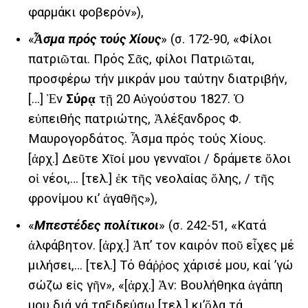
φαρμάκι φοβερόν»),
«
Ἆσμα πρός τούς Χίους
» (σ. 172-90, «Φίλοι
πατριῶται. Πρός Σᾶς, φίλοι Πατριῶται,
προσφέρω τήν μικράν μου ταύτην διατριβήν,
[…] Ἐν
Σύρᾳ
τῇ 20 Αὐγούστου 1827. Ὁ
εὐπειθής πατριώτης, Ἀλέξανδρος Φ.
Μαυρογορδάτος. Ἆσμα πρός τούς Χίους.
[ἀρχ.] Δεῦτε Χῖοί μου γενναῖοι / δράμετε ὅλοι
οἱ νέοι,… [τελ.] ἐκ τῆς νεολαίας ὅλης, / τῆς
φρονίμου κι’ ἀγαθῆς»),
«
Μπεστέδες πολίτικοι
» (σ. 242-51, «Κατά
ἀλφάβητον. [ἀρχ.] Ἀπ’ τον καιρόν ποῦ εἶχες μέ
μιλήσει,… [τελ.] Τό θάῤῥος χάρισέ μου, καί ’γώ
σώζω εἰς γῆν», «[ἀρχ.] Ἀν: Βουλήθηκα ἀγάπη
μου διά νά ταξιδεύσω [τελ.] κι’ὅλα τά