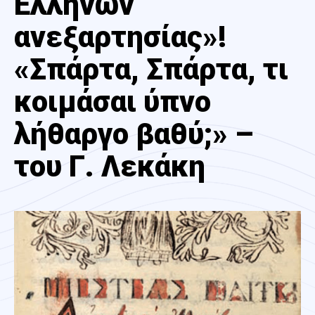
Ελλήνων
ανεξαρτησίας»!
«Σπάρτα, Σπάρτα, τι
κοιμάσαι ύπνο
λήθαργο βαθύ;» –
του Γ. Λεκάκη