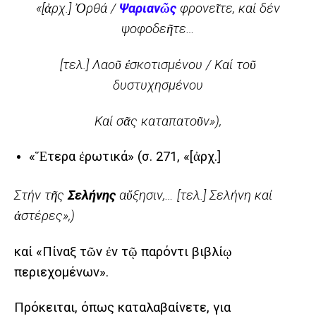
«[ἀρχ.] Ὀρθά /
Ψαριανῶς
φρονεῖτε, καί δέν
ψοφοδεῆτε…
[τελ.] Λαοῦ ἐσκοτισμένου / Καί τοῦ
δυστυχησμένου
Καί σᾶς καταπατοῦν»),
«Ἕτερα ἐρωτικά» (σ. 271, «[ἀρχ.]
Στήν τῆς
Σελήνης
αὔξησιν,… [τελ.] Σελήνη καί
ἀστέρες»,)
καί «Πίναξ τῶν ἐν τῷ παρόντι βιβλίῳ
περιεχομένων».
Πρόκειται, όπως καταλαβαίνετε, για