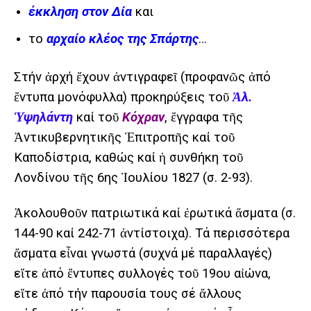
έκκληση στον Δία
και
το
αρχαίο κλέος της Σπάρτης
…
Στήν ἀρχή ἔχουν ἀντιγραφεῖ (προφανῶς ἀπό
ἔντυπα μονόφυλλα) προκηρύξεις τοῦ
Ἀλ.
Ὑψηλάντη
καί τοῦ
Κόχραν
, ἔγγραφα τῆς
Ἀντικυβερνητικῆς Ἐπιτροπῆς καί τοῦ
Καποδίστρια, καθώς καί ἡ συνθήκη τοῦ
Λονδίνου τῆς 6ης Ἰουλίου 1827 (σ. 2-93).
Ἀκολουθοῦν πατριωτικά καί ἐρωτικά ἄσματα (σ.
144-90 καί 242-71 ἀντίστοιχα). Τά περισσότερα
ἄσματα εἶναι γνωστά (συχνά μέ παραλλαγές)
εἴτε ἀπό ἔντυπες συλλογές τοῦ 19ου αἰώνα,
εἴτε ἀπό τήν παρουσία τους σέ ἄλλους