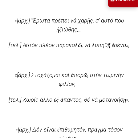
✉
«[ἀρχ.] Ἔρωτα πρέπει νά χαρῇς, σ’ αυτό ποῦ
ἠξιώθης,…
[τελ.] Αὐτόν πλέον παρακαλῶ, νά λυπηθῇ ἐσένα»,
«[ἀρχ.] Στοχάζομαι καί ἀπορῶ, στήν τωρινήν
φιλίαν,…
[τελ.] Χωρίς ἄλλο ἐξ ἅπαντος, θέ νά μετανοήσῃ»,
«[ἀρχ.] Δέν εἶναι ἐπιθυμητόν, πρᾶγμα τόσον