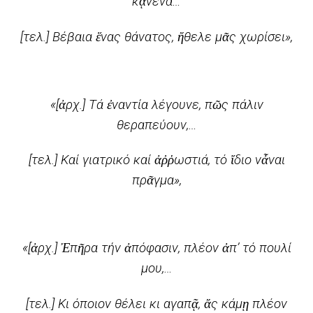
κᾀνένα…
[τελ.] Βέβαια ἕνας θάνατος, ἤθελε μᾶς χωρίσει»,
«[ἀρχ.] Τά ἐναντία λέγουνε, πῶς πάλιν
θεραπεύουν,…
[τελ.] Καί γιατρικό καί ἀῤῥωστιά, τό ἴδιο νἆναι
πρᾶγμα»,
«[ἀρχ.] Ἐπῆρα τήν ἀπόφασιν, πλέον ἀπ’ τό πουλί
μου,…
[τελ.] Κι όποιον θέλει κι αγαπᾷ, ἄς κάμῃ πλέον