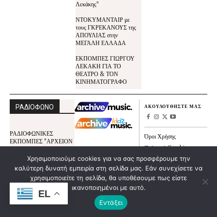
Λεκάκης"
ΝΤΟΚΥΜΑΝΤΑΙΡ με
τους ΓΚΡΕΚΑΝΟΥΣ της
ΑΠΟΥΛΙΑΣ στην
ΜΕΓΑΛΗ ΕΛΛΑΔΑ
ΕΚΠΟΜΠΕΣ ΓΙΩΡΓΟΥ
ΛΕΚΑΚΗ ΓΙΑ ΤΟ
ΘΕΑΤΡΟ & ΤΟΝ
ΚΙΝΗΜΑΤΟΓΡΑΦΟ
ΡΑΔΙΟΦΩΝΟ
ΑΚΟΥΛΟΥΘΗΣΤΕ ΜΑΣ
ΡΑΔΙΟΦΩΝΙΚΕΣ
Όροι Χρήσης
ΕΚΠΟΜΠΕΣ "ΑΡΧΕΙΟΝ
Πολιτική Cookies
ΠΟΛΙΤΙΣΜΟΥ"
Χρησιμοποιούμε cookies για να σας προσφέρουμε την
Πολιτικής Απορρήτου
ΕΚΠΟΜΠΕΣ ΓΙΑ ΤΟ
καλύτερη δυνατή εμπειρία στη σελίδα μας. Εάν συνεχίσετε να
Το Αρχείον Πολιτισμού
ΜΠΟΥΖΟΥΚΙ
χρησιμοποιείτε τη σελίδα, θα υποθέσουμε πως είστε
ΕΚΠΟΜΠΕΣ ΓΙΑ ΤΟ
ικανοποιημένοι με αυτό.
EL
ΚΛΑΡΙΝΟ
Εντάξει
ΟΛΙΣΤΙΚΗ ΙΑΤΡΙΚΗ -