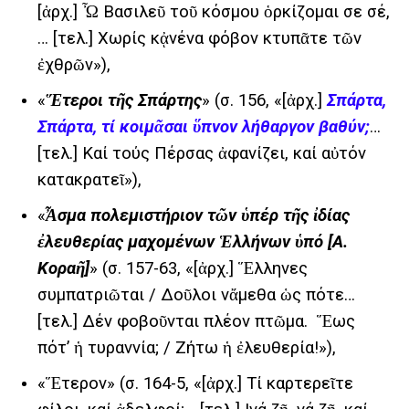
[ἀρχ.] Ὦ Βασιλεῦ τοῦ κόσμου ὁρκίζομαι σε σέ,
… [τελ.] Χωρίς κᾀνένα φόβον κτυπᾶτε τῶν
ἐχθρῶν»),
«
Ἕτεροι τῆς Σπάρτης
» (σ. 156, «[ἀρχ.]
Σπάρτα,
Σπάρτα, τί κοιμᾶσαι ὕπνον λήθαργον βαθύν;
…
[τελ.] Καί τούς Πέρσας ἀφανίζει, καί αὐτόν
κατακρατεῖ»),
«
Ἆσμα πολεμιστήριον τῶν ὑπέρ τῆς ἰδίας
ἐλευθερίας μαχομένων Ἑλλήνων ὑπό [Α.
Κοραῆ]
» (σ. 157-63, «[ἀρχ.] Ἕλληνες
συμπατριῶται / Δοῦλοι νἄμεθα ὡς πότε…
[τελ.] Δέν φοβοῦνται πλέον πτῶμα. Ἕως
πότ’ ἡ τυραννία; / Ζήτω ἡ ἐλευθερία!»),
«Ἕτερον» (σ. 164-5, «[ἀρχ.] Τί καρτερεῖτε