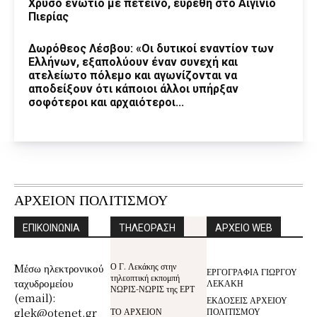
Χρυσό ενώτιο με πετεινό, ευρέθη στο Αιγίνιο
Πιερίας
Δωρόθεος Λέσβου: «Οι δυτικοί εναντίον των
Ελλήνων, εξαπολύουν έναν συνεχή και
ατελείωτο πόλεμο και αγωνίζονται να
αποδείξουν ότι κάποιοι άλλοι υπήρξαν
σοφότεροι και αρχαιότεροι...
ΑΡΧΕΙΟΝ ΠΟΛΙΤΙΣΜΟΥ
ΕΠΙΚΟΙΝΩΝΙΑ
ΤΗΛΕΟΡΑΣΗ
ΑΡΧΕΙΟ WEB
Ο Γ. Λεκάκης στην
Mέσω ηλεκτρονικού
ΕΡΓΟΓΡΑΦΙΑ ΓΙΩΡΓΟΥ
τηλεοπτική εκπομπή
ταχυδρομείου
ΛΕΚΑΚΗ
ΝΩΡΙΣ-ΝΩΡΙΣ της ΕΡΤ
(email):
ΕΚΔΟΣΕΙΣ ΑΡΧΕΙΟΥ
glek@otenet.gr
ΤΟ ΑΡΧΕΙΟΝ
ΠΟΛΙΤΙΣΜΟΥ