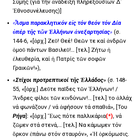
Σύμης (γιά τήν ἀνάδειξη πληρεξουσίων Δ´
Ἐθνοσυνέλευσης)]
«
Ἆσμα παρακλητικόν εἰς τόν θεόν τόν Δία
ὑπέρ τῆς τῶν Ἑλλήνων ἀνεξαρτησίας
»
(σ.
144-6, «[ἀρχ.] Ζεῦ! Θεέ! Θεῶν τε καί ἀνδρῶν
ὁμοῦ πάντων Βασιλεῦ!… [τελ.] Ζήτω ἡ
ἐλευθερία, καί ἡ Πατρίς τῶν σοφῶν
Γραικῶν!»),
«
Στίχοι προτρεπτικοί τῆς Ἑλλάδος
» (σ. 148-
55, «[ἀρχ.] Δεῦτε παῖδες τῶν Ἑλλήνων! /
Ἄνδρες φίλοι τῶν κινδύνων!… [τελ.] το ἀλλάχ
νά φωνάζουν / νά ἀφήσουν τά σπαθιά», [Του
Ρήγα
]: «[ἀρχ.] Ἕως πότε παλλικάρια
(*)
, νά
ζῶμεν στά στενά,… [τελ.] Να κάμωμεν τόν
ὅρκον ἐπάνω στόν σταυρόν», «Ἡ ὁρκόμωσις.