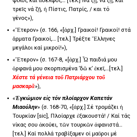
φίλοι, καί ἀδελφοί;… [τελ.] Ινά ζῇ, νά ζῇ, καί
τρεῖς νά ζῇ, ἡ Πίστις, Πατρίς, / και τό
γένος»),
«Ἕτερον» (σ. 166, «[ἀρχ.] Γραικοί! Γραικοί! στά
ἅρματα Γραικοί,… [τελ.] Τρέξτε Ἕλληνες
μεγάλοι καί μικροί!»),
«Ἕτερον» (σ. 167-8, «[ἀρχ.] Ὦ παιδιά μου
ὀρφανά μου σκορπισμένα ’δῶ κ’ ἐκεῖ,…[τελ.]
Χέστε τά γένεια τοῦ Πατριάρχου τοῦ
μασκαρᾶ
»),
«
Ἐγκώμιον εἰς τόν πλοίαρχον Καπετάν
Μιαούλην
» (σ. 168-70, «[ἀρχ.] Σέ τρομάζει ἡ
Τουρκίαν [sic], Πλοίαρχε ἐξακουστά! / Καί τάς
νίκας σου ἀκούει, τῶν τουρκῶν ἀφανιστά…
[τελ.] Καί πολλά τραβίξαμεν οἱ μαῦροι μέ