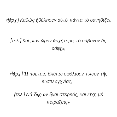
«[ἀρχ.] Καθώς ἠθέλησεν αὐτό, πάντα τό συνηθίζει,
…
[τελ.] Καί μιάν ὥραν ἀρχήτερα, τό σάβανον ἄς
ράψῃ»,
«[ἀρχ.] Ἡ πόρταις βλέπω σφάλισαν, πλέον τῆς
εὐσπλαγχνίας,…
[τελ.] Νά ’δῇς ἄν ἦμαι στερεός, καί ἔτζη μέ
πειράζεις»,