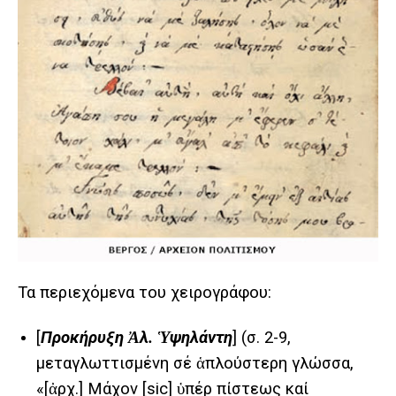
Τα περιεχόμενα του χειρογράφου:
[
Προκήρυξη Ἀλ. Ὑψηλάντη
] (σ. 2-9,
μεταγλωττισμένη σέ ἁπλούστερη γλώσσα,
«[ἀρχ.] Μάχον [sic] ὑπέρ πίστεως καί