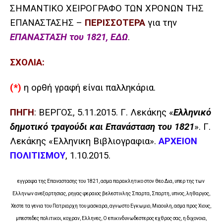
ΣΗΜΑΝΤΙΚΟ ΧΕΙΡΟΓΡΑΦΟ ΤΩΝ ΧΡΟΝΩΝ ΤΗΣ
ΕΠΑΝΑΣΤΑΣΗΣ –
ΠΕΡΙΣΣΟΤΕΡΑ
για την
ΕΠΑΝΑΣΤΑΣΗ του 1821, ΕΔΩ
.
ΣΧΟΛΙΑ:
(*)
η ορθή γραφή είναι παλληκάρια.
ΠΗΓΗ
: ΒΕΡΓΟΣ, 5.11.2015. Γ. Λεκάκης
«
Ελληνικό
δημοτικό τραγούδι και Επανάσταση του 1821
»
. Γ.
Λεκάκης «Ελληνικη Βιβλιογραφια».
ΑΡΧΕΙΟΝ
ΠΟΛΙΤΙΣΜΟΥ
, 1.10.2015.
εγγραφα της Επαναστασης του 1821, ασμα παρακλητικο στον θεο Δια, υπερ της των
Ελληνων ανεξαρτησιας, ρηγας φεραιος βελεστινλης Σπαρτα, Σπαρτη, υπνος, ληθαργος,
Χεστε τα γενια του Πατριαρχη του μασκαρα, αγνωστο Εγκωμιο, Μιαουλη, ασμα προς Χιους,
μπεστεδες πολιτικοι, κοχραν, Ελληνες, Ο επικινδυνωδεστερος εχθρος σας, η διχονοια,