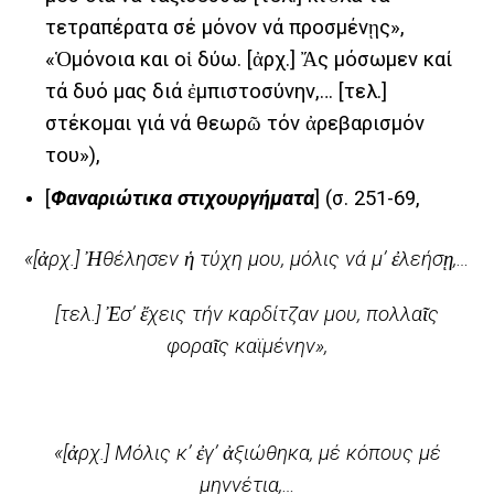
τετραπέρατα σέ μόνον νά προσμένῃς»,
«Ὁμόνοια και οἱ δύω. [ἀρχ.] Ἄς μόσωμεν καί
τά δυό μας διά ἐμπιστοσύνην,… [τελ.]
στέκομαι γιά νά θεωρῶ τόν ἀρεβαρισμόν
του»),
[
Φαναριώτικα στιχουργήματα
] (σ. 251-69,
«[ἀρχ.] Ἠθέλησεν ἡ τύχη μου, μόλις νά μ’ ἐλεήσῃ,…
[τελ.] Ἐσ’ ἔχεις τήν καρδίτζαν μου, πολλαῖς
φοραῖς καϊμένην»,
«[ἀρχ.] Μόλις κ’ ἐγ’ ἀξιώθηκα, μέ κόπους μέ
μηννέτια,…