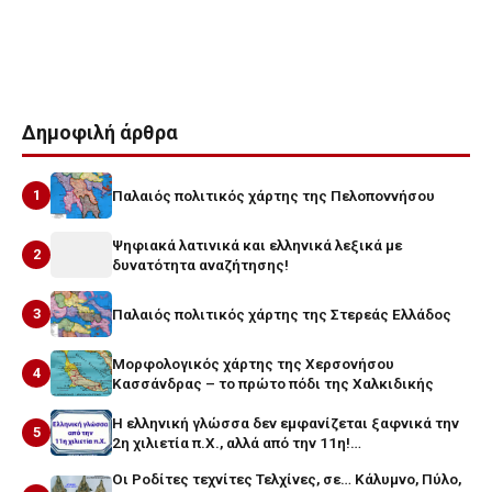
Tags
εγγραφα
συμη
Δημοφιλή άρθρα
1
Παλαιός πολιτικός χάρτης της Πελοποννήσου
Ψηφιακά λατινικά και ελληνικά λεξικά με
2
δυνατότητα αναζήτησης!
3
Παλαιός πολιτικός χάρτης της Στερεάς Ελλάδος
Μορφολογικός χάρτης της Χερσονήσου
4
Κασσάνδρας – το πρώτο πόδι της Χαλκιδικής
Η ελληνική γλώσσα δεν εμφανίζεται ξαφνικά την
5
2η χιλιετία π.Χ., αλλά από την 11η!…
Οι Ροδίτες τεχνίτες Τελχίνες, σε… Κάλυμνο, Πύλο,