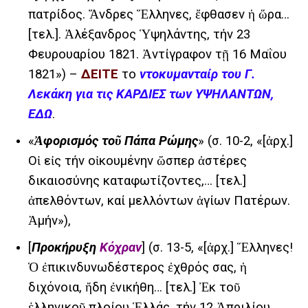
πατρίδος. Ἄνδρες Ἕλληνες, ἔφθασεν ἡ ὥρα…
[τελ.].
Ἀλέξανδρος Ὑψηλάντης, τήν 23
Φευρουαρίου 1821. Ἀντίγραφον τῇ 16 Μαΐου
1821») –
ΔΕΙΤΕ
το
ντοκυμανταίρ του Γ.
Λεκάκη για τις ΚΑΡΔΙΕΣ των ΥΨΗΛΑΝΤΩΝ,
ΕΔΩ
.
«
Ἀφορισμός τοῦ Πάπα Ρώμης
» (σ. 10-2, «[ἀρχ.]
Οἱ εἰς τήν οἰκουμένην ὥσπερ ἀστέρες
δικαιοσύνης καταφωτίζοντες,… [τελ.]
ἀπελθόντων, καί μελλόντων ἁγίων Πατέρων.
Ἀμήν»),
[
Προκήρυξη
Κόχραν
] (σ. 13-5, «[ἀρχ.] Ἕλληνες!
Ὁ ἐπικινδυνωδέστερος ἐχθρός σας, ἡ
διχόνοια, ἤδη ἐνικήθη… [τελ.] Ἐκ τοῦ
ἑλληνικοῦ πλοίου Ἑλλάς, τήν 12 Ἀπριλίου