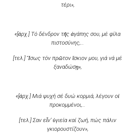
τέρι»,
«[ἀρχ.] Τό δένδρον τῆς ἀγάπης σου, μέ φίλα
πιστοσύνης,…
[τελ.] Ἴσως τόν πρῶτον ἴσκιον μου, γιά νά μέ
ξαναδώσῃ»,
«[ἀρχ.] Μιά ψυχή σέ δυώ κορμιά, λέγουν οἱ
προκομμένοι,…
[τελ.] Σαν εἶν’ ὑγιεία καί ζωή, πώς πάλιν
γκιορουστίζουν»,