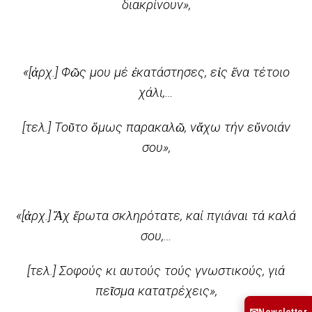
διακρίνουν»,
«[ἀρχ.] Φῶς μου μέ ἐκατάστησες, εἰς ἕνα τέτοιο
χάλι,…
[τελ.] Τοῦτο ὅμως παρακαλῶ, νἄχω τήν εὔνοιάν
σου»,
«[ἀρχ.] Ἄχ ἔρωτα σκληρότατε, καί πγιάναι τά καλά
σου,…
[τελ.] Σοφούς κι αυτούς τούς γνωστικούς, γιά
πεῖσμα κατατρέχεις»,
Newsletter