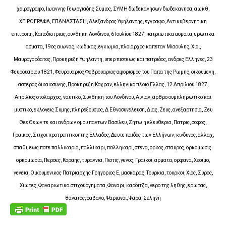
χειρογραφο, Ιωαννης Γεωργιαδης Συμιος, ΣΥΜΗ δωδεκανησων δωδεκανησα, αωκθ,
ΧΕΙΡΟΓΡΑΦΑ, ΕΠΑΝΑΣΤΑΣΗ, Αλεξανδρος Υψηλαντης, εγγραφο, Αντικυβερνητικη
επιτροπη, Καποδιστριας, συνθηκη Λονδινου, 6 Ιουλίου 1827, πατριωτικα ασματα, ερωτικα
ασματα, 19ος αιωνας, κωδικας, εγκωμια, πλοιαρχος καπεταν Μιαουλης, Χιοι,
Μαυρογορδατος, Προκηρυξη Υψηλαντη, υπερ πιστεως και πατριδος, ανδρες Ελληνες, 23
Φευρουαριου 1821, Φευρουαριος Φεβρουαριος αφορισμος του Παπα της Ρωμης, οικουμενη,
αστερας δικαιοσυνης, Προκηρυξη Κοχραν, ελληνικο πλοιο Ελλας, 12 Απριλιου 1827,
Απριλιος στολαρχος, ναυτικο, Συνθηκη του Λονδινου, Αινιαν, αρθρο συμπληρωτικο και
μυστικο, εκλογεις Συμης, πληρεξουσιος, Δ Εθνοσυνελευση, Διας, Ζευς, ανεξαρτησια, Ζευ
Θεε Θεων τε και ανδρων ομου παντων Βασιλευ, Ζητω η ελευθερια, Πατρις, σοφος,
Γραικος, Στιχοι προτρεπτικοι της Ελλαδος, Δευτε παιδες των Ελλήνων, κινδυνος, αλλαχ,
σπαθι, εως ποτε παλλικαρια, παλλικαρι, παλληκαρι, στενα, ορκος, σταυρος, ορκομωσις.
ορκομωσια, Περσες, Κοραης, τυραννια, Πιστις, γενος, Γραικοι, αρματα, ορφανα, Χεσιμο,
γενεια, Οικουμενικος Πατριαρχης Γρηγοριος Ε, μασκαρας, Τουρκια, τουρκοι, Χιος, Συρος,
Χιωτες, Φαναριωτικα στιχουργηματα, Φαναρι, καρδιτζα, νερο της ληθης, ερωτας,
θανατος, σαβανο, Ψαριανοι, Ψαρα, Σεληνη