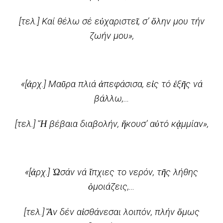
[τελ.] Καί θέλω σέ εὐχαριστεῖ, σ’ ὅλην μου τήν
ζωήν μου»,
«[ἀρχ.] Μαῦρα πλιά ἀπεφάσισα, εἰς τό ἑξῆς νά
βάλλω,…
[τελ.] Ἤ βέβαια διαβολήν, ἤκουσ’ αὐτό κᾀμμίαν»,
«[ἀρχ.] Ὡσάν νά ἴπχιες το νερόν, τῆς λήθης
ὁμοιάζεις,…
[τελ.] Ἄν δέν αἰσθάνεσαι λοιπόν, πλήν ὅμως