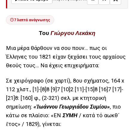
7 λεπτά ανάγνωσης
Του
Γιώργου Λεκάκη
Μια μέρα θάρθουν να σου πουν… πως οι
Έλληνες του 1821 είχαν ξεχάσει τους αρχαίους
θεούς τους… Να έχεις επιχειρήματα:
Σε χειρόγραφο (σε χαρτί), 8ου σχήματος, 164 x
112 χλστ., [1]-[8]8 [9]7 [10]2 [11]-[15]8 [16]7 [17]-
[21]8: [160] φ., (2-321) σελ. με κτητορική
σημείωση:
«Ἰωάννου Γεωργιάδου Συμίου»
, πιο
κάτω σε πλαίσιο: «ΕΝ
ΣΥΜΗ
/ κατά τό αωκθ´
ἔτος» / 1829), γίνεται: