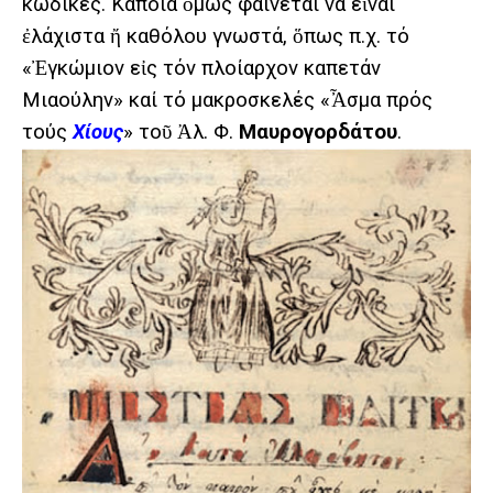
κώδικες. Κάποια ὅμως φαίνεται νά εἶναι
ἐλάχιστα ἤ καθόλου γνωστά, ὅπως π.χ. τό
«Ἐγκώμιον εἰς τόν πλοίαρχον καπετάν
Μιαούλην» καί τό μακροσκελές «Ἆσμα πρός
τούς
Χίους
» τοῦ Ἀλ. Φ.
Μαυρογορδάτου
.