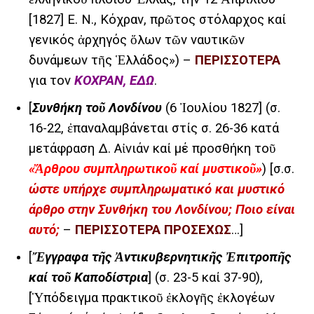
[1827] Ε. Ν., Κόχραν, πρῶτος στόλαρχος καί
γενικός ἀρχηγός ὅλων τῶν ναυτικῶν
δυνάμεων τῆς Ἑλλάδος») –
ΠΕΡΙΣΣΟΤΕΡΑ
για τον
ΚΟΧΡΑΝ, ΕΔΩ
.
[
Συνθήκη τοῦ Λονδίνου
(6 Ἰουλίου 1827] (σ.
16-22, ἐπαναλαμβάνεται στίς σ. 26-36 κατά
μετάφραση Δ. Αἰνιάν καί μέ προσθήκη τοῦ
«Ἄρθρου συμπληρωτικοῦ καί μυστικοῦ»
) [σ.σ.
ώστε υπήρχε συμπληρωματικό και μυστικό
άρθρο στην Συνθήκη του Λονδίνου; Ποιο είναι
αυτό;
–
ΠΕΡΙΣΣΟΤΕΡΑ ΠΡΟΣΕΧΩΣ
…]
[
Ἔγγραφα τῆς Ἀντικυβερνητικῆς Ἐπιτροπῆς
καί τοῦ Καποδίστρια
] (σ. 23-5 καί 37-90),
[Ὑπόδειγμα πρακτικοῦ ἐκλογῆς ἐκλογέων