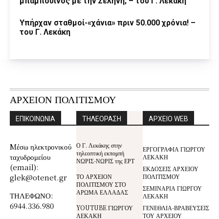
μπαμπουίνος με την Σελήνη; – του Γ. Λεκάκη
Υπήρχαν σταθμοί-«χάνια» πριν 50.000 χρόνια! –
του Γ. Λεκάκη
ΑΡΧΕΙΟΝ ΠΟΛΙΤΙΣΜΟΥ
ΕΠΙΚΟΙΝΩΝΙΑ
ΤΗΛΕΟΡΑΣΗ
ΑΡΧΕΙΟ WEB
Ο Γ. Λεκάκης στην
Mέσω ηλεκτρονικού
ΕΡΓΟΓΡΑΦΙΑ ΓΙΩΡΓΟΥ
τηλεοπτική εκπομπή
ταχυδρομείου
ΛΕΚΑΚΗ
ΝΩΡΙΣ-ΝΩΡΙΣ της ΕΡΤ
(email):
ΕΚΔΟΣΕΙΣ ΑΡΧΕΙΟΥ
glek@otenet.gr
ΤΟ ΑΡΧΕΙΟΝ
ΠΟΛΙΤΙΣΜΟΥ
ΠΟΛΙΤΙΣΜΟΥ ΣΤΟ
ΣΕΜΙΝΑΡΙΑ ΓΙΩΡΓΟΥ
ΑΡΩΜΑ ΕΛΛΑΔΑΣ
ΤΗΛΕΦΩΝΟ:
ΛΕΚΑΚΗ
6944.336.980
YOUTUBE ΓΙΩΡΓΟΥ
ΓΕΝΕΘΛΙΑ-ΒΡΑΒΕΥΣΕΙΣ
ΛΕΚΑΚΗ
ΤΟΥ ΑΡΧΕΙΟΥ