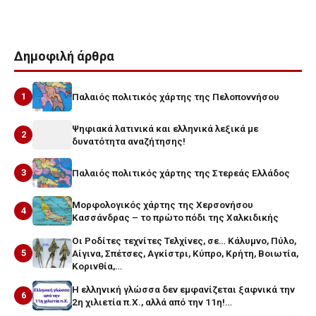
Δημοφιλή άρθρα
1
Παλαιός πολιτικός χάρτης της Πελοποννήσου
Ψηφιακά λατινικά και ελληνικά λεξικά με
2
δυνατότητα αναζήτησης!
3
Παλαιός πολιτικός χάρτης της Στερεάς Ελλάδος
Μορφολογικός χάρτης της Χερσονήσου
4
Κασσάνδρας – το πρώτο πόδι της Χαλκιδικής
Οι Ροδίτες τεχνίτες Τελχίνες, σε… Κάλυμνο, Πύλο,
5
Αίγινα, Σπέτσες, Αγκίστρι, Κύπρο, Κρήτη, Βοιωτία,
Κορινθία,…
Η ελληνική γλώσσα δεν εμφανίζεται ξαφνικά την
6
2η χιλιετία π.Χ., αλλά από την 11η!…