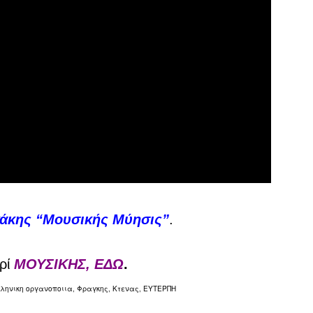
κάκης “Μουσικής Μύησις”
.
ρί
ΜΟΥΣΙΚΗΣ, ΕΔΩ
.
λληνικη
οργανοποιια,
Φραγκης, Κτενας,
ΕΥΤΕΡΠΗ