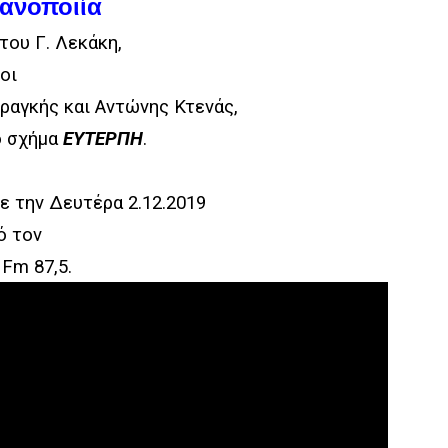
γανοποιία
του Γ. Λεκάκη,
οι
ραγκής και Αντώνης Κτενάς,
ό σχήμα
ΕΥΤΕΡΠΗ
.
 την Δευτέρα 2.12.2019
ό τον
Fm 87,5.