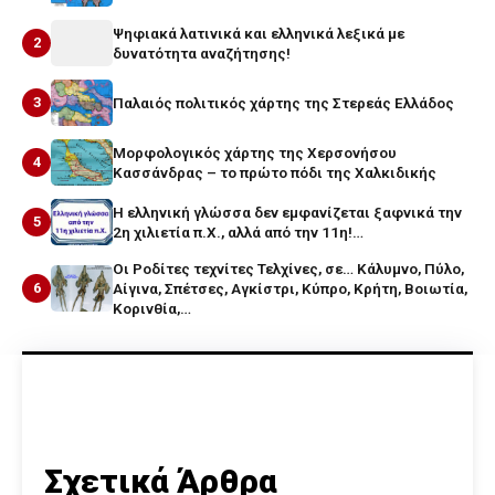
Ψηφιακά λατινικά και ελληνικά λεξικά με
2
δυνατότητα αναζήτησης!
3
Παλαιός πολιτικός χάρτης της Στερεάς Ελλάδος
Μορφολογικός χάρτης της Χερσονήσου
4
Κασσάνδρας – το πρώτο πόδι της Χαλκιδικής
Η ελληνική γλώσσα δεν εμφανίζεται ξαφνικά την
5
2η χιλιετία π.Χ., αλλά από την 11η!…
Οι Ροδίτες τεχνίτες Τελχίνες, σε… Κάλυμνο, Πύλο,
6
Αίγινα, Σπέτσες, Αγκίστρι, Κύπρο, Κρήτη, Βοιωτία,
Κορινθία,…
Σχετικά Άρθρα