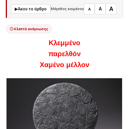
A
A
▶
Άκου το άρθρο
Μέγεθος κειμένου
A
4 λεπτά ανάγνωσης
Κλεμμένο
παρελθόν
Χαμένο μέλλον