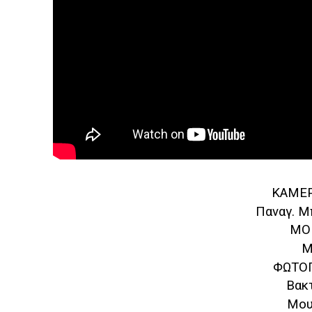
ΚΑΜΕΡ
Παναγ. Μ
ΜΟ
Μ
ΦΩΤΟΓ
Βακτ
Μου