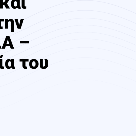
και
την
Α –
ία του