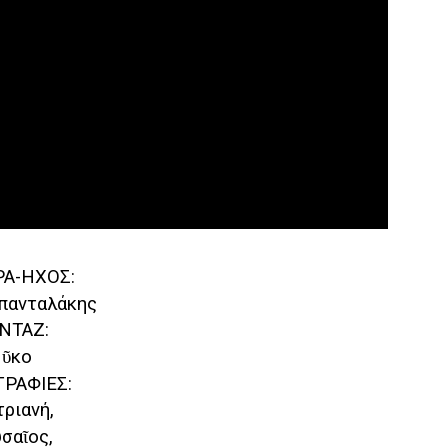
Α-ΗΧΟΣ:
πανταλάκης
ΝΤΑΖ:
ῦκο
ΡΑΦΙΕΣ:
ριανή,
σαῖος,