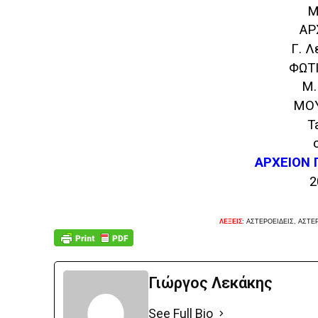
Μ
ΑΡ
Γ. Λ
ΦΩΤ
Μ.
ΜΟΥ
T
ΑΡΧΕΙΟΝ 
2
ΛΕΞΕΙΣ
: ΑΣΤΕΡΟΕΙΔΕΙΣ,
ΑΣΤΕ
Γιώργος Λεκάκης
See Full Bio