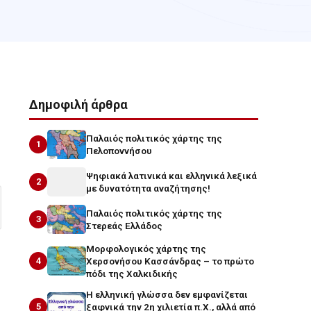
Δημοφιλή άρθρα
Παλαιός πολιτικός χάρτης της
1
Πελοποννήσου
Ψηφιακά λατινικά και ελληνικά λεξικά
2
με δυνατότητα αναζήτησης!
Παλαιός πολιτικός χάρτης της
3
Στερεάς Ελλάδος
Μορφολογικός χάρτης της
4
Χερσονήσου Κασσάνδρας – το πρώτο
πόδι της Χαλκιδικής
Η ελληνική γλώσσα δεν εμφανίζεται
5
ξαφνικά την 2η χιλιετία π.Χ., αλλά από