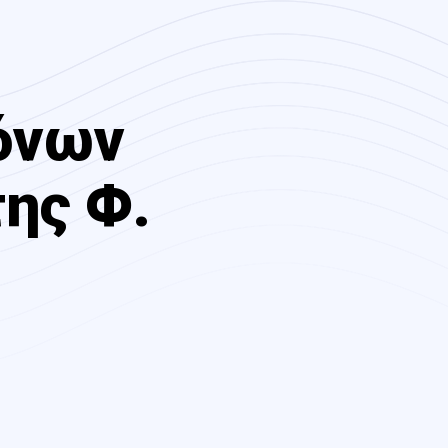
όνων
ης Φ.