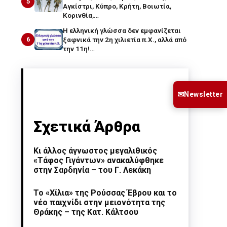
5
Αγκίστρι, Κύπρο, Κρήτη, Βοιωτία,
Κορινθία,…
Η ελληνική γλώσσα δεν εμφανίζεται
6
ξαφνικά την 2η χιλιετία π.Χ., αλλά από
την 11η!…
✉
Newsletter
Σχετικά Άρθρα
Κι άλλος άγνωστος μεγαλιθικός
«Τάφος Γιγάντων» ανακαλύφθηκε
στην Σαρδηνία – του Γ. Λεκάκη
Το «Χίλια» της Ρούσσας Έβρου και το
νέο παιχνίδι στην μειονότητα της
Θράκης – της Κατ. Κάλτσου