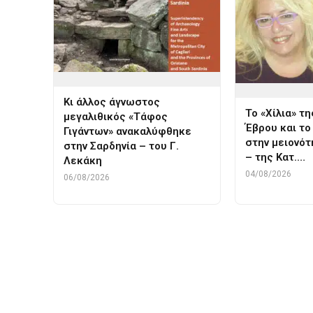
Κι άλλος άγνωστος
Το «Χίλια» τ
μεγαλιθικός «Τάφος
Έβρου και το 
Γιγάντων» ανακαλύφθηκε
στην μειονότ
στην Σαρδηνία – του Γ.
– της Κατ.…
Λεκάκη
04/08/2026
06/08/2026