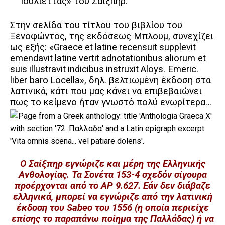
Ιουλιέττας» του Σαίξπηρ.
Στην σελίδα του τίτλου του βιβλίου του
Ξενοφώντος, της εκδόσεως Μπλουμ, συνεχίζει
ως εξής: «
Graece
et
latine
recensuit
supplevit
emendavit
latine
vertit
adnotationibus
aliorum
et
suis
illustravit
indicibus
instruxit
Aloys
.
Emeric
.
liber
baro
Locella
», δηλ. βελτιωμένη έκδοση στα
λατινικά, κάτι που μας κάνει να επιβεβαιώνει
πως το κείμενο ήταν γνωστό πολύ ενωρίτερα…
Ο Σαίξπηρ εγνώριζε και μέρη της Ελληνικής
Ανθολογίας. Τα Σονέτα 153-4 σχεδόν σίγουρα
προέρχονται από το AP 9.627. Εάν δεν διάβαζε
ελληνικά, μπορεί να εγνώριζε από την λατινική
έκδοση του Sabeo του 1556 (η οποία περιείχε
επίσης το παραπάνω ποίημα της Παλλάδας) ή να