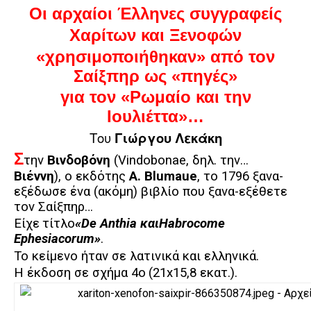
Οι αρχαίοι Έλληνες συγγραφείς
Χαρίτων και Ξενοφών
«χρησιμοποιήθηκαν»
από τον
Σαίξπηρ
ως «πηγές»
για τον
«Ρωμαίο και την
Ιουλιέττα»…
Του
Γιώργου Λεκάκη
Σ
την
Βινδοβόνη
(
Vindobonae
, δηλ. την…
Βιέννη
), ο εκδότης
A
.
Blumaue
, το 1796 ξανα-
εξέδωσε ένα (ακόμη) βιβλίο που ξανα-εξέθετε
τον Σαίξπηρ…
Είχε
τίτλο
«De Anthia
και
Habrocome
Ephesiacorum»
.
Το κείμενο ήταν σε λατινικά και ελληνικά.
Η έκδοση σε σχήμα 4
o
(21
x
15,8 εκατ.).