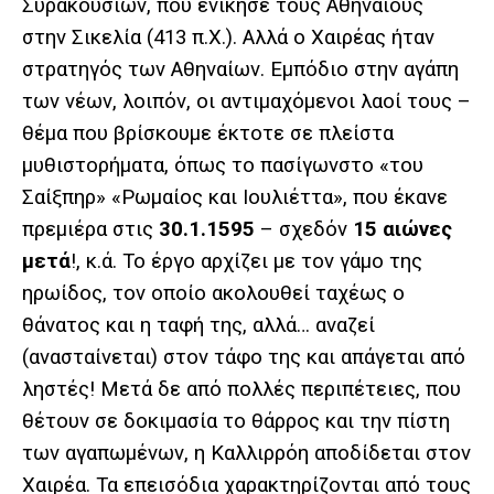
Συρακουσίων, που ενίκησε τους Αθηναίους
στην Σικελία (413 π.Χ.). Αλλά ο Χαιρέας ήταν
στρατηγός των Αθηναίων. Εμπόδιο στην αγάπη
των νέων, λοιπόν, οι αντιμαχόμενοι λαοί τους –
θέμα που βρίσκουμε έκτοτε σε πλείστα
μυθιστορήματα, όπως το πασίγωνστο «του
Σαίξπηρ» «Ρωμαίος και Ιουλιέττα», που έκανε
πρεμιέρα στις
30.1.1595
– σχεδόν
15 αιώνες
μετά
!, κ.ά. Το έργο αρχίζει με τον γάμο της
ηρωίδος, τον οποίο ακολουθεί ταχέως ο
θάνατος και η ταφή της, αλλά… αναζεί
(ανασταίνεται) στον τάφο της και απάγεται από
ληστές! Μετά δε από πολλές περιπέτειες, που
θέτουν σε δοκιμασία το θάρρος και την πίστη
των αγαπωμένων, η Καλλιρρόη αποδίδεται στον
Χαιρέα. Τα επεισόδια χαρακτηρίζονται από τους