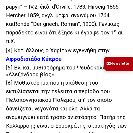
papyri” – IV,2,
έκδ
. d’Orville, 1783, Hirscig 1856,
Hercher 1859,
αγγλ
.
μτφρ
.
ανωνύμου
1764
και
Rohde “Der griech. Roman
”, 1900).
Γενικώς
ο
παραδεκτό είναι ότι έζησε κι έγραψε τον 1
αι.
π.Χ.
Κατ’ άλλους ο Χαρίτων εγεννήθη στην
[4]
Αφροδισιάδα Κύπρου
.
✉
Newsletter
Βλ. και μυθιστόρημα του Ψευδοκαλλισθένη
[5]
«Αλεξάνδρου βίος».
Μυθιστόρημα που η υπόθεσή του
[6]
εκτυλίσσεται την τελευταία περίοδο του
Πελοποννησιακού Πολέμου, απ’ τον οποίο
δανείζεται γεγονότα και ύλη. Αλλά τα
αναμειγνύει κατά τρόπο ανιστόρητο. Πατήρ της
Καλλιρρόης είναι ο Ερμοκράτης, στρατηγός των