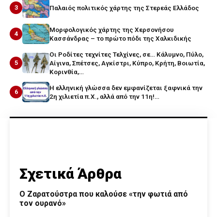
3
Παλαιός πολιτικός χάρτης της Στερεάς Ελλάδος
Μορφολογικός χάρτης της Χερσονήσου
4
Κασσάνδρας – το πρώτο πόδι της Χαλκιδικής
Οι Ροδίτες τεχνίτες Τελχίνες, σε… Κάλυμνο, Πύλο,
5
Αίγινα, Σπέτσες, Αγκίστρι, Κύπρο, Κρήτη, Βοιωτία,
Κορινθία,…
Η ελληνική γλώσσα δεν εμφανίζεται ξαφνικά την
6
2η χιλιετία π.Χ., αλλά από την 11η!…
Σχετικά Άρθρα
Ο Ζαρατούστρα που καλούσε «την φωτιά από
τον ουρανό»