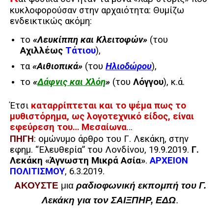
κυκλοφορούσαν στην αρχαιότητα: Θυμίζω
ενδεικτικώς ακόμη:
το
«Λευκίππη και Κλειτοφών»
(του
Αχιλλέως
Τάτιου
),
τα
«Αιθιοπικά»
(του
Ηλιοδώρου
),
το
«
Δάφνις και Χλόη
»
(του
Λόγγου
), κ.ά.
Έτσι
καταρρίπτεται και το ψέμα πως το
μυθιστόρημα, ως λογοτεχνικό είδος,
είναι
εφεύρεση του… Μεσαίωνα
…
ΠΗΓΗ
: ομώνυμο άρθρο του Γ. Λεκάκη, στην
εφημ. “Ελευθερία” του Λονδίνου, 19.9.2019.
Γ.
Λεκάκη «Άγνωστη Μικρά Ασία»
.
ΑΡΧΕΙΟΝ
ΠΟΛΙΤΙΣΜΟΥ
, 6.3.2019.
ΑΚΟΥΣΤΕ
μια
ραδιοφωνική εκπομπή του Γ.
Λεκάκη
για τον ΣΑΙΞΠΗΡ, ΕΔΩ
.