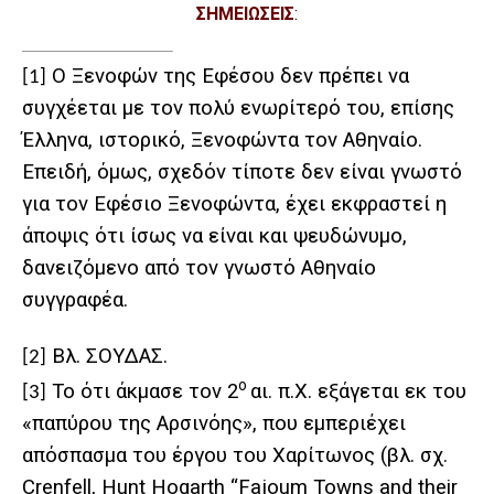
ΣΗΜΕΙΩΣΕΙΣ
:
Ο Ξενοφών της Εφέσου
δεν πρέπει να
[1]
συγχέεται με τον πολύ ενωρίτερό του, επίσης
Έλληνα, ιστορικό, Ξενοφώντα
τον Αθηναίο.
Επειδή, όμως, σχεδόν τίποτε δεν είναι γνωστό
για τον Εφέσιο
Ξενοφώντα, έχει εκφραστεί η
άποψις ότι ίσως να είναι και ψευδώνυμο,
δανειζόμενο
από τον γνωστό Αθηναίο
συγγραφέα.
Βλ. ΣΟΥΔΑΣ.
[2]
ο
Το ότι άκμασε τον 2
αι. π.Χ. εξάγεται εκ του
[3]
«παπύρου της Αρσινόης», που εμπεριέχει
απόσπασμα του έργου του Χαρίτωνος (βλ. σχ.
Crenfell, Hunt Hogarth “Fajoum Towns and their