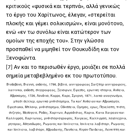
κριτικούς «φυσικά και τερπνά», αλλά γενικώς
το έργο του Χαρίτωνος, έλεγαν, «στερείται
πλοκής και γέμει σολικισμών», είναι μονότονο,
ενώ «εν τω συνόλω είναι κατώτερον των
ομοίων της εποχής του». Στην γλώσσα
προσπαθεί να μιμηθεί τον Θουκυδίδη και τον
Ξενοφώντα.
Αν και το περισωθέν έργο, μοιάζει σε πολλά
[7]
σημεία μεταβεβλημένο εκ του πρωτοτύπου.
Βινδοβονη,
Βιεννη, εκδοτης,
1796, βιβλιο, αντιγραφεας Σαιξπηρ αντιγραφευς,
λατινικα, εκδοση,
συγγραφεας, Ξενοφων, Εφεσος,
ερωτικη ιστορια,
Ανθεια,
Αβροκομης,
1726, Λονδινο, Καρρε, Καρε, Σμυρνη, 1871, λαικο αναγνωσμα,
μπεστ σελλερ,
ερωτικο μυθιστορημα,
Τα κατ’ Ανθειαν και Αβρακομην,
Εφεσιακα,
Μπλουμ,
μυθιστορημα, Οδυσσεια, Ομηρος,
ερως, Πηνελοπη, πιστη,
συζυγος, Μεσογειο, Ροδος,
Χαριτων,
Αφροδισιας, Καρια,
Κατα Χαιρεαν και
Καλλιρροη,
Χαριτωνας, μυθιστοριογραφος, Χαιρεας, Καλλιρροη, λογοτεχνια,
ρητορας, Αθηνοδωρος,
Ρωμαιος και Ιουλιεττα, Ιουλιετα
λαβ στορι,
Ρωμαιος
και Ιουλιετα,
λαβ στορυ,
Αβραδατης, Πανθεια,
Κυρου Παιδειας
,
Λευκιππη και