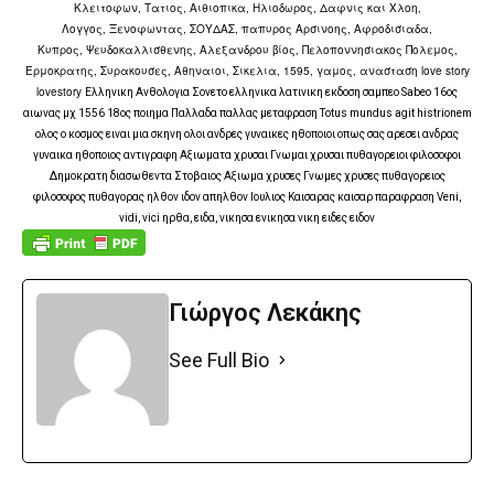
Κλειτοφων, Τατιος, Αιθιοπικα, Ηλιοδωρος, Δαφνις και Χλοη,
Λογγος,
Ξενοφωντας,
ΣΟΥΔΑΣ,
παπυρος Αρσινοης,
Αφροδισιαδα,
Κυπρος,
Ψευδοκαλλισθενης, Αλεξανδρου βίος,
Πελοποννησιακος Πολεμος,
Ερμοκρατης, Συρακουσες, Αθηναιοι, Σικελια, 1595, γαμος, ανασταση love story
lovestory
Ελληνικη Ανθολογια Σονετο ελληνικα λατινικη εκδοση σαμπεο Sabeo 16ος
αιωνας μχ 1556 18ος ποιημα Παλλαδα παλλας μεταφραση Totus mundus agit histrionem
ολος ο κοσμος ειναι μια σκηνη ολοι ανδρες γυναικες ηθοποιοι οπως σας αρεσει ανδρας
γυναικα ηθοποιος αντιγραφη Αξιωματα χρυσαι Γνωμαι χρυσαι πυθαγορειοι φιλοσοφοι
Δημοκρατη διασωθεντα Στοβαιος Αξιωμα χρυσες Γνωμες χρυσες πυθαγορειος
φιλοσοφος πυθαγορας ηλθον ιδον απηλθον Ιουλιος Καισαρας καισαρ παραφραση Veni,
vidi, vici ηρθα, ειδα, νικησα ενικησα νικη ειδες ειδον
Γιώργος Λεκάκης
See Full Bio