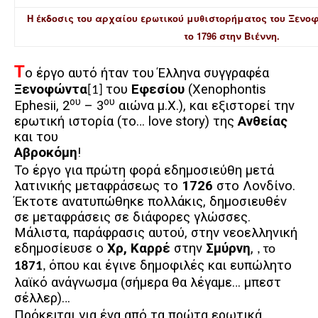
Η έκδοσις του αρχαίου ερωτικού μυθιστορήματος του Ξενοφ
το 1796 στην Βιέννη.
Τ
ο έργο αυτό ήταν του Έλληνα συγγραφέα
Ξενοφώντα
του
Εφεσίου
(
Xenophontis
[1]
ου
ου
Ephesii
, 2
– 3
αιώνα μ.Χ.), και εξιστορεί την
ερωτική ιστορία (το…
love
story
) της
Ανθείας
και του
Αβροκόμη
!
Το έργο για πρώτη φορά εδημοσιεύθη μετά
λατινικής μεταφράσεως το
1726
στο Λονδίνο.
Έκτοτε ανατυπώθηκε πολλάκις, δημοσιευθέν
σε μεταφράσεις σε διάφορες γλώσσες.
Μάλιστα, παράφρασις αυτού, στην νεοελληνική
εδημοσίευσε ο
Χρ, Καρρέ
στην
Σμύρνη
,
, το
όπου και έγινε δημοφιλές και ευπώλητο
1871
,
λαϊκό ανάγνωσμα (σήμερα θα λέγαμε… μπεστ
σέλλερ)…
Πρόκειται για ένα από τα πρώτα ερωτικά