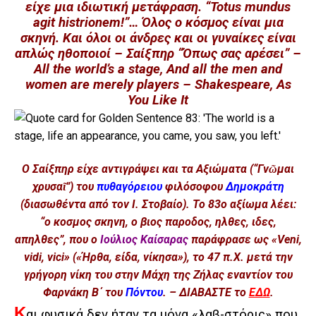
είχε μια ιδιωτική μετάφραση. “Totus mundus
agit histrionem!”… Όλος ο κόσμος είναι μια
σκηνή. Και όλοι οι άνδρες και οι γυναίκες είναι
απλώς ηθοποιοί – Σαίξπηρ “Όπως σας αρέσει” –
All the world’s a stage, And all the men and
women are merely players – Shakespeare, As
You Like It
Ο Σαίξπηρ είχε αντιγράψει και τα Αξιώματα (“Γνῶμαι
χρυσαῖ”) του
πυθαγόρειου
φιλόσοφου
Δημοκράτη
(διασωθέντα από τον Ι. Στοβαίο). Το 83ο αξίωμα λέει:
“ο κοσμος σκηνη, ο βιος παροδος, ηλθες, ιδες,
απηλθες”, που ο
Ιούλιος Καίσαρας
παράφρασε ως «Veni,
vidi, vici» («Ήρθα, είδα, νίκησα»), το 47 π.Χ. μετά την
γρήγορη νίκη του στην Μάχη της Ζήλας εναντίον του
Φαρνάκη Β΄ του
Πόντου
. – ΔΙΑΒΑΣΤΕ το
ΕΔΩ
.
Κ
αι φυσικά δεν ήταν τα μόνα «λαβ-στόρις» που