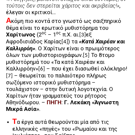
τούτοις δεν στερείται χάριτος και ακριβείας!»
,
έλεγαν οι κριτικοί…
Α
κόμη πιο κοντά στο γνωστό ως σαιξπηρικό
θέμα είναι το ερωτικό μυθιστόρημα του
ος
ος
Χαρίτωνος
(
2
– 1
π.Χ. αι.
εξ
[3]
Αφροδισιάδος Καρίας
) τα
«Κατά Χαιρέαν και
[4]
Καλλιρρόη»
.
Ο Χαρίτων είναι ο πρωιμότερος
όλων των μυθιστοριογράφων.
Το 8τομο
[5]
μυθιστόρημά του «Τα κατά Χαιρέαν και
Καλλιρρόην»
– που έχει διασωθεί ολόκληρο!
[6]
– θεωρείται το παλαιότερο πλήρως
[7]
σωζόμενο ιστορικό μυθιστόρημα –
τουλάχιστον – στην δυτική λογοτεχνία. Ο
Χαρίτων ήταν γραμματεύς του ρήτορος
Αθηνόδωρου. –
ΠΗΓΗ
:
Γ. Λεκάκη «Άγνωστη
Μικρά Ασία»
.
Τ
α έργα αυτά θεωρούνται μία από τις
ελληνικές «πηγές» του «Ρωμαίου και της