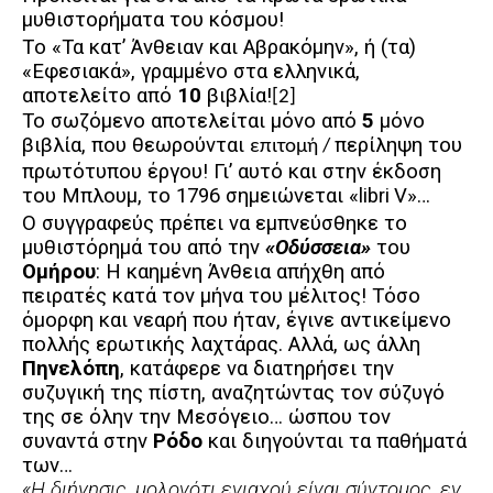
μυθιστορήματα του κόσμου!
T
ο «Τα κατ’ Άνθειαν και Αβρακόμην», ή (τα)
«Εφεσιακά», γραμμένο στα ελληνικά,
αποτελείτο από
10
βιβλία!
[2]
Το σωζόμενο αποτελείται μόνο από
5
μόνο
βιβλία, που θεωρούνται
περίληψη του
επιτομή /
πρωτότυπου έργου! Γι’ αυτό και στην έκδοση
του Μπλουμ, το 1796 σημειώνεται «
libri
V
»…
Ο συγγραφεύς πρέπει να εμπνεύσθηκε το
μυθιστόρημά του από την
«Οδύσσεια»
του
Ομήρου
: Η καημένη Άνθεια απήχθη από
πειρατές κατά τον μήνα του μέλιτος! Τόσο
όμορφη και νεαρή που
ήταν, έγινε αντικείμενο
πολλής ερωτικής λαχτάρας. Αλλά, ως άλλη
Πηνελόπη
, κατάφερε να διατηρήσει την
συζυγική της πίστη,
αναζητώντας τον σύζυγό
της σε όλην την Μεσόγειο… ώσπου τον
συναντά στην
Ρόδο
και διηγούνται τα παθήματά
των…
«Η διήγησις, μολονότι ενιαχού είναι σύντομος, εν