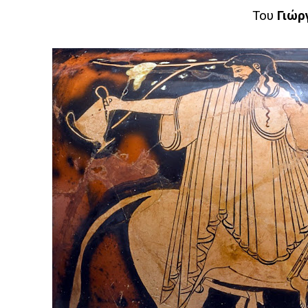
Του
Γιώρ