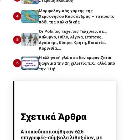
Στερεάς Ελλάδος
Μορφολογικός χάρτης της
4
Χερσονήσου Κασσάνδρας – το πρώτο
πόδι της Χαλκιδικής
Οι Ροδίτες τεχνίτες Τελχίνες, σε…
Κάλυμνο, Πύλο, Αίγινα, Σπέτσες,
5
Αγκίστρι, Κύπρο, Κρήτη, Βοιωτία,
Κορινθία,…
Η ελληνική γλώσσα δεν εμφανίζεται
6
ξαφνικά την 2η χιλιετία π.Χ., αλλά από
την 11η!…
Σχετικά Άρθρα
Αποκωδικοποιήθηκαν 626
επιγραφές-σύμβολα λιθοξόων, με