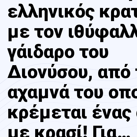
ελληνικός κρα
με τον ιθύφαλ
γάιδαρο του
Διονύσου, από 
αχαμνά του οπ
κρέμεται ένας
με κρασί! Για…