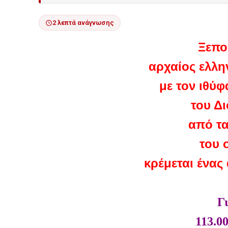
2 λεπτά ανάγνωσης
Ξεπο
αρχαίος ελλη
με τον ιθύ
του Δ
από τ
του 
κρέμεται ένας
Γ
113.0