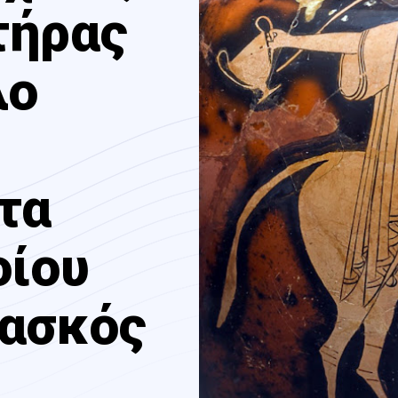
τήρας
λο
τα
οίου
 ασκός