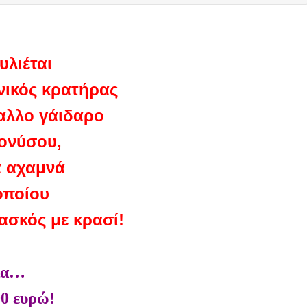
υλιέται
νικός κρατήρας
φαλλο γάιδαρο
ιονύσου,
α αχαμνά
οποίου
 ασκός με κρασί!
ια…
00 ευρώ!