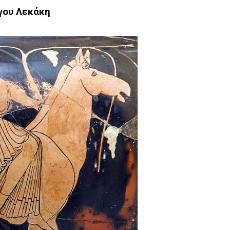
γου Λεκάκη