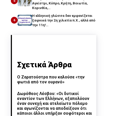
5
Αγκίστρι, Κύπρο, Κρήτη, Βοιωτία,
Κορινθία,…
Η ελληνική γλώσσα δεν εμφανίζεται
6
ξαφνικά την 2η χιλιετία π.Χ., αλλά από
την 11η!…
Σχετικά Άρθρα
Ο Ζαρατούστρα που καλούσε «την
φωτιά από τον ουρανό»
Δωρόθεος Λέσβου: «Οι δυτικοί
εναντίον των Ελλήνων, εξαπολύουν
έναν συνεχή και ατελείωτο πόλεμο
και αγωνίζονται να αποδείξουν ότι
κάποιοι άλλοι υπήρξαν σοφότεροι και