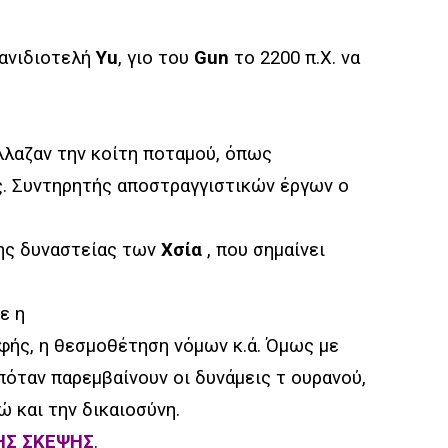
 ανιδιοτελή
Yu
, γιο του
Gun
το 2200 π.Χ. να
λαζαν την κοίτη ποταμού, όπως
ς. Συντηρητής αποστραγγιστικών έργων ο
της δυναστείας των
Χσία
, που σημαίνει
ε η
αφής, η θεσμοθέτηση νόμων κ.ά. Όμως με
πόταν παρεμβαίνουν οι δυνάμεις τ ουρανού,
 και την δικαιοσύνη.
ΗΣ ΣΚΕΨΗΣ
.