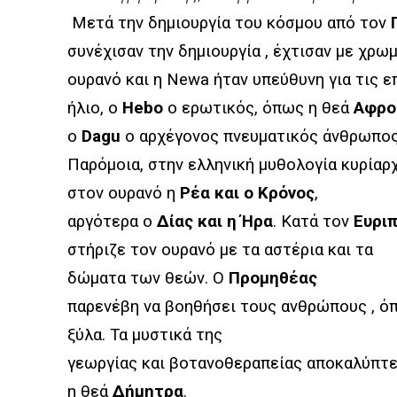
Μετά την δημιουργία του κόσμου από τον
συνέχισαν την δημιουργία , έχτισαν με χρω
ουρανό και η
Newa
ήταν υπεύθυνη για τις ε
ήλιο, ο
Hebo
ο ερωτικός, όπως η θεά
Αφρο
ο
Dagu
ο αρχέγονος πνευματικός άνθρωπος
Παρόμοια, στην ελληνική μυθολογία κυρίαρ
στον ουρανό η
Ρέα και ο Κρόνος
,
αργότερα ο
Δίας και η Ήρα
. Κατά τον
Ευριπ
στήριζε τον ουρανό με τα αστέρια και τα
δώματα των θεών. Ο
Προμηθέας
παρενέβη να βοηθήσει τους ανθρώπους , ό
ξύλα. Τα μυστικά της
γεωργίας και βοτανοθεραπείας αποκαλύπτ
η θεά
Δήμητρα
.