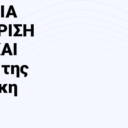
ΙΑ
ΡΙΣΗ
ΑΙ
 της
κη