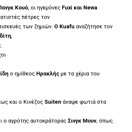
Πανγκ Κουό
, οι ηγεμόνες
Fuxi
και
Newa
ματιστές πέτρες τον
πισκευές των ζημιών.
Ο
Kuafu
αναζήτησε τον
δίτη
,
.
χοι
ίδη
ο ημίθεος
Ηρακλής
με τα χέρια του
πως και ο Κινέζος
Suiten
άναψε φωτιά στα
ει ο αγρότης αυτοκράτορας
Σινγκ Μουν
, όπως