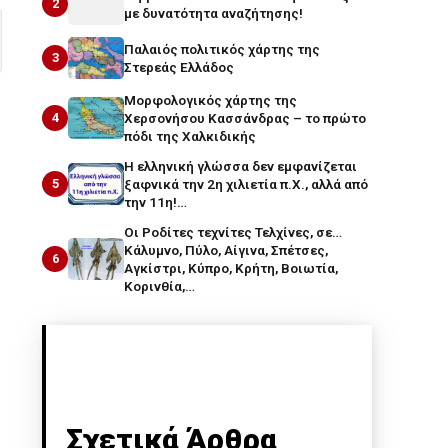
2
με δυνατότητα αναζήτησης!
Παλαιός πολιτικός χάρτης της
3
Στερεάς Ελλάδος
Μορφολογικός χάρτης της
4
Χερσονήσου Κασσάνδρας – το πρώτο
πόδι της Χαλκιδικής
Η ελληνική γλώσσα δεν εμφανίζεται
5
ξαφνικά την 2η χιλιετία π.Χ., αλλά από
την 11η!…
Οι Ροδίτες τεχνίτες Τελχίνες, σε…
Κάλυμνο, Πύλο, Αίγινα, Σπέτσες,
6
Αγκίστρι, Κύπρο, Κρήτη, Βοιωτία,
Κορινθία,…
Σχετικά Άρθρα