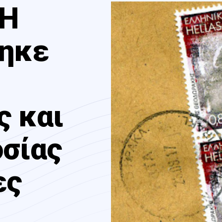
 Η
θηκε
ς και
οσίας
ες