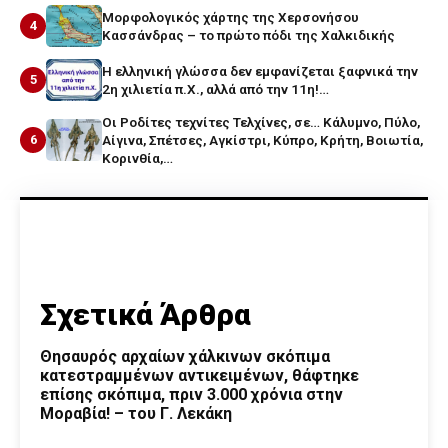
Μορφολογικός χάρτης της Χερσονήσου
4
Κασσάνδρας – το πρώτο πόδι της Χαλκιδικής
Η ελληνική γλώσσα δεν εμφανίζεται ξαφνικά την
5
2η χιλιετία π.Χ., αλλά από την 11η!…
Οι Ροδίτες τεχνίτες Τελχίνες, σε… Κάλυμνο, Πύλο,
6
Αίγινα, Σπέτσες, Αγκίστρι, Κύπρο, Κρήτη, Βοιωτία,
Κορινθία,…
Σχετικά Άρθρα
Θησαυρός αρχαίων χάλκινων σκόπιμα
κατεστραμμένων αντικειμένων, θάφτηκε
επίσης σκόπιμα, πριν 3.000 χρόνια στην
Μοραβία! – του Γ. Λεκάκη