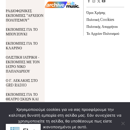
ΡΑΔΙΟΦΩΝΙΚΕΣ
Όροι Χρήσης
ΕΚΠΟΜΠΕΣ "ΑΡΧΕΙΟΝ
Πολιτική Cookies
ΠΟΛΙΤΙΣΜΟΥ"
Πολιτικής Απορρήτου
ΕΚΠΟΜΠΕΣ ΓΙΑ ΤΟ
Το Αρχείον Πολιτισμού
ΜΠΟΥΖΟΥΚΙ
ΕΚΠΟΜΠΕΣ ΓΙΑ ΤΟ
ΚΛΑΡΙΝΟ
ΟΛΙΣΤΙΚΗ ΙΑΤΡΙΚΗ -
ΕΚΠΟΜΠΕΣ ΜΕ ΤΟΝ
ΙΑΤΡΟ ΝΙΚΟ
ΠΑΠΑΝΔΡΕΟΥ
Ο Γ. ΛΕΚΑΚΗΣ ΣΤΟ
GRD RADIO
ΕΚΠΟΜΠΕΣ ΓΙΑ ΤΟ
ΘΕΑΤΡΟ ΣΚΙΩΝ ΚΑΙ
ΤΟΝ ΚΑΡΑΓΚΙΟΖΗ
Χρησιμοποιούμε cookies για να σας προσφέρουμε την
καλύτερη δυνατή εμπειρία στη σελίδα μας. Εάν συνεχίσετε να
Όροι Χρήσης
χρησιμοποιείτε τη σελίδα, θα υποθέσουμε πως είστε
© All Rights Reserved | Development By
DoSmart.gr
| Supported By
Wideview
Προστασία Δεδομένων
ικανοποιημένοι με αυτό.
Entertainment