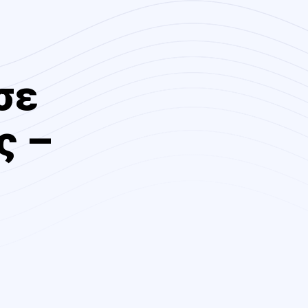
σε
ς –