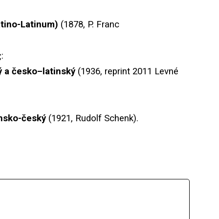
tino-Latinum)
(1878, P. Franc
:
ý
a
č
esko
–
latinsk
ý
(1936,
reprint
2011
Levn
é
insko-český
(1921, Rudolf Schenk).