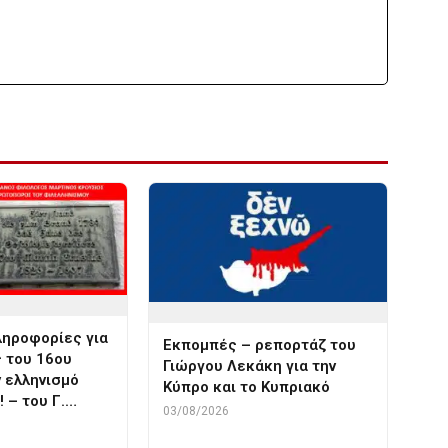
ληροφορίες για
Εκπομπές – ρεπορτάζ του
 του 16ου
Γιώργου Λεκάκη για την
ν ελληνισμό
Κύπρο και το Κυπριακό
 – του Γ.…
03/08/2026