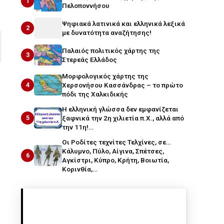
1
Πελοποννήσου
Ψηφιακά λατινικά και ελληνικά λεξικά
2
με δυνατότητα αναζήτησης!
Παλαιός πολιτικός χάρτης της
3
Στερεάς Ελλάδος
Μορφολογικός χάρτης της
4
Χερσονήσου Κασσάνδρας – το πρώτο
πόδι της Χαλκιδικής
Η ελληνική γλώσσα δεν εμφανίζεται
5
ξαφνικά την 2η χιλιετία π.Χ., αλλά από
την 11η!…
Οι Ροδίτες τεχνίτες Τελχίνες, σε…
Κάλυμνο, Πύλο, Αίγινα, Σπέτσες,
6
Αγκίστρι, Κύπρο, Κρήτη, Βοιωτία,
Κορινθία,…