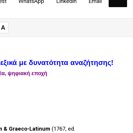
est
WhatsApp
Linkedin
Email
A
λεξικά με δυνατότητα αναζήτησης!
νέα, ψηφιακή εποχή
m & Graeco-Latinum
(1767, ed.