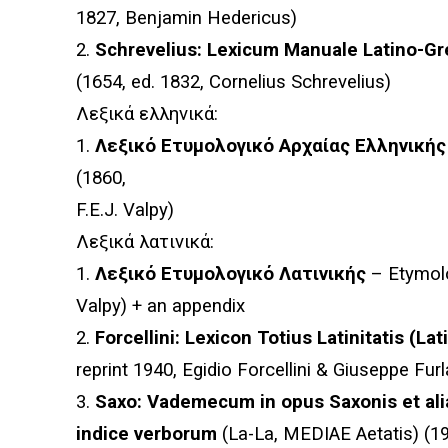
1827, Benjamin Hedericus)
2.
Schrevelius: Lexicum Manuale Latino-G
(1654, ed. 1832, Cornelius Schrevelius)
Λεξικά
ελληνικά
:
1.
Λεξικό
Ετυμολογικό
Αρχαίας Ελληνικής
(1860,
F.E.J. Valpy)
Λεξικά
λατινικά
:
1.
Λεξικό
Ετυμολογικό
Λατινικής
– Etymolo
Valpy) + an appendix
2.
Forcellini: Lexicon Totius Latinitatis (L
reprint 1940, Egidio Forcellini & Giuseppe Fur
3.
Saxo: Vademecum in opus Saxonis et al
indice verborum
(La-La, MEDIAE Aetatis) (19