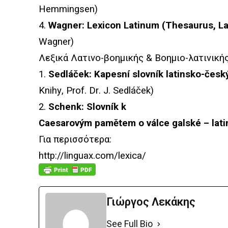
Hemmingsen)
4.
Wagner: Lexicon Latinum (Thesaurus, La
Wagner)
Λεξικά Λατινο-βοημικής & Βοημιο-λατινικής
1.
Sedl
áč
ek
:
Kapesn
í
slovn
í
k
latinsko
-č
esk
Knihy
,
Prof
.
Dr
.
J
.
Sedl
áč
ek
)
2.
Schenk: Slovník k
Caesarovým pamětem o válce galské – lat
Για περισσότερα:
http://linguax.com/lexica/
Γιώργος Λεκάκης
See Full Bio