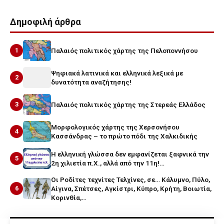
Δημοφιλή άρθρα
1
Παλαιός πολιτικός χάρτης της Πελοποννήσου
Ψηφιακά λατινικά και ελληνικά λεξικά με
2
δυνατότητα αναζήτησης!
3
Παλαιός πολιτικός χάρτης της Στερεάς Ελλάδος
Μορφολογικός χάρτης της Χερσονήσου
4
Κασσάνδρας – το πρώτο πόδι της Χαλκιδικής
Η ελληνική γλώσσα δεν εμφανίζεται ξαφνικά την
5
2η χιλιετία π.Χ., αλλά από την 11η!…
Οι Ροδίτες τεχνίτες Τελχίνες, σε… Κάλυμνο, Πύλο,
6
Αίγινα, Σπέτσες, Αγκίστρι, Κύπρο, Κρήτη, Βοιωτία,
Κορινθία,…