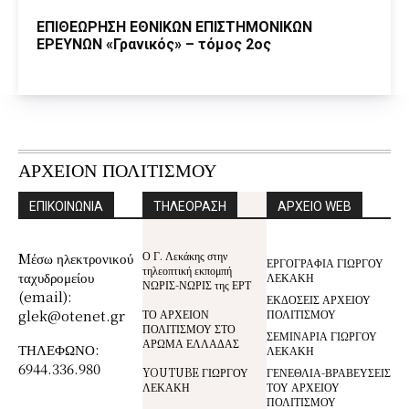
ΕΠΙΘΕΩΡΗΣΗ ΕΘΝΙΚΩΝ ΕΠΙΣΤΗΜΟΝΙΚΩΝ
ΕΡΕΥΝΩΝ «Γρανικός» – τόμος 2ος
ΑΡΧΕΙΟΝ ΠΟΛΙΤΙΣΜΟΥ
ΕΠΙΚΟΙΝΩΝΙΑ
ΤΗΛΕΟΡΑΣΗ
ΑΡΧΕΙΟ WEB
Ο Γ. Λεκάκης στην
Mέσω ηλεκτρονικού
ΕΡΓΟΓΡΑΦΙΑ ΓΙΩΡΓΟΥ
τηλεοπτική εκπομπή
ταχυδρομείου
ΛΕΚΑΚΗ
ΝΩΡΙΣ-ΝΩΡΙΣ της ΕΡΤ
(email):
ΕΚΔΟΣΕΙΣ ΑΡΧΕΙΟΥ
glek@otenet.gr
ΤΟ ΑΡΧΕΙΟΝ
ΠΟΛΙΤΙΣΜΟΥ
ΠΟΛΙΤΙΣΜΟΥ ΣΤΟ
ΣΕΜΙΝΑΡΙΑ ΓΙΩΡΓΟΥ
ΑΡΩΜΑ ΕΛΛΑΔΑΣ
ΤΗΛΕΦΩΝΟ:
ΛΕΚΑΚΗ
6944.336.980
YOUTUBE ΓΙΩΡΓΟΥ
ΓΕΝΕΘΛΙΑ-ΒΡΑΒΕΥΣΕΙΣ
ΛΕΚΑΚΗ
ΤΟΥ ΑΡΧΕΙΟΥ
ΠΟΛΙΤΙΣΜΟΥ