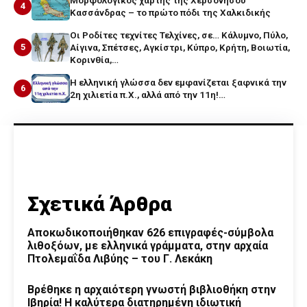
4
Κασσάνδρας – το πρώτο πόδι της Χαλκιδικής
Οι Ροδίτες τεχνίτες Τελχίνες, σε… Κάλυμνο, Πύλο,
5
Αίγινα, Σπέτσες, Αγκίστρι, Κύπρο, Κρήτη, Βοιωτία,
Κορινθία,…
Η ελληνική γλώσσα δεν εμφανίζεται ξαφνικά την
6
2η χιλιετία π.Χ., αλλά από την 11η!…
Σχετικά Άρθρα
Αποκωδικοποιήθηκαν 626 επιγραφές-σύμβολα
λιθοξόων, με ελληνικά γράμματα, στην αρχαία
Πτολεμαΐδα Λιβύης – του Γ. Λεκάκη
Βρέθηκε η αρχαιότερη γνωστή βιβλιοθήκη στην
Ιβηρία! Η καλύτερα διατηρημένη ιδιωτική