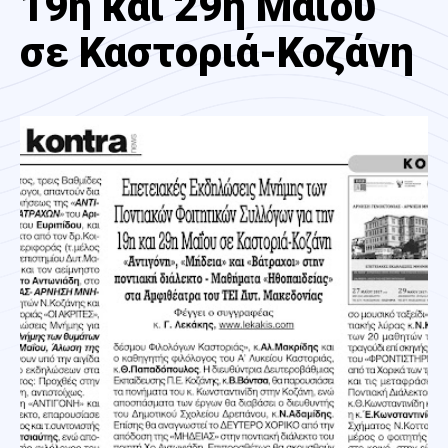
19η και 29η Μαΐου
σε Καστοριά-Κοζάνη