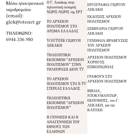
Ο Γ. Λεκάκης στην
Mέσω ηλεκτρονικού
ΕΡΓΟΓΡΑΦΙΑ ΓΙΩΡΓΟΥ
τηλεοπτική εκπομπή
ταχυδρομείου
ΛΕΚΑΚΗ
ΝΩΡΙΣ-ΝΩΡΙΣ της ΕΡΤ
(email):
ΕΚΔΟΣΕΙΣ ΑΡΧΕΙΟΥ
glek@otenet.gr
ΤΟ ΑΡΧΕΙΟΝ
ΠΟΛΙΤΙΣΜΟΥ
ΠΟΛΙΤΙΣΜΟΥ ΣΤΟ
ΣΕΜΙΝΑΡΙΑ ΓΙΩΡΓΟΥ
ΑΡΩΜΑ ΕΛΛΑΔΑΣ
ΤΗΛΕΦΩΝΟ:
ΛΕΚΑΚΗ
6944.336.980
YOUTUBE ΓΙΩΡΓΟΥ
ΓΕΝΕΘΛΙΑ-ΒΡΑΒΕΥΣΕΙΣ
ΛΕΚΑΚΗ
ΤΟΥ ΑΡΧΕΙΟΥ
ΠΟΛΙΤΙΣΜΟΥ
TΗΛΕΟΠΤΙΚΗ
ΑΡΧΕΙΟΝ ΠΟΛΙΤΙΣΜΟΥ
ΕΚΠΟΜΠΗ "ΑΡΧΕΙΟΝ
ΧΟΡΗΓΟΣ
ΠΟΛΙΤΙΣΜΟΥ" ΣΤΗΝ
ΕΠΙΚΟΙΝΩΝΙΑΣ
ΤΗΛΕΌΡΑΣΗ ΔΙΟΝ TV
ΓΡΑΦΟΥΝ ΣΤΟ
ΤΟ ΑΡΧΕΙΟΝ
ΑΡΧΕΙΟΝ ΠΟΛΙΤΙΣΜΟΥ
ΠΟΛΙΤΙΣΜΟΥ ΣΤΟ E-TV
ΣΤΕΡΕΑΣ ΕΛΛΑΔΟΣ
ΒΙΒΛΙΑ,
ΝΤΟΚΥΜΑΝΤΑΙΡ,
ΤΗΛΕΟΠΤΙΚΗ
ΕΚΠΟΜΠΕΣ, του Γ.
ΕΚΠΟΜΠΗ "ΑΡΧΕΙΟΝ
ΛΕΚΑΚΗ, για την
ΠΟΛΙΤΙΣΜΟΥ"
ΚΑΤΟΧΗ
Η ΓΕΝΝΗΣΗ ΚΑΙ Η
ΑΝΑΓΕΝΝΗΣΗ ΤΟΥ
ΕΘΝΟΥΣ ΤΩΝ
ΕΛΛΗΝΩΝ