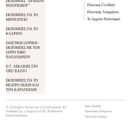
ΕΚΠΟΜΠΕΣ "ΑΡΧΕΙΟΝ
Πολιτική Cookies
ΠΟΛΙΤΙΣΜΟΥ"
Πολιτικής Απορρήτου
ΕΚΠΟΜΠΕΣ ΓΙΑ ΤΟ
Το Αρχείον Πολιτισμού
ΜΠΟΥΖΟΥΚΙ
ΕΚΠΟΜΠΕΣ ΓΙΑ ΤΟ
ΚΛΑΡΙΝΟ
ΟΛΙΣΤΙΚΗ ΙΑΤΡΙΚΗ -
ΕΚΠΟΜΠΕΣ ΜΕ ΤΟΝ
ΙΑΤΡΟ ΝΙΚΟ
ΠΑΠΑΝΔΡΕΟΥ
Ο Γ. ΛΕΚΑΚΗΣ ΣΤΟ
GRD RADIO
ΕΚΠΟΜΠΕΣ ΓΙΑ ΤΟ
ΘΕΑΤΡΟ ΣΚΙΩΝ ΚΑΙ
ΤΟΝ ΚΑΡΑΓΚΙΟΖΗ
Όροι Χρήσης
© All Rights Reserved | Development By
DoSmart.gr
| Supported By
Wideview
Προστασία Δεδομένων
Entertainment
Πολιτική Cookies