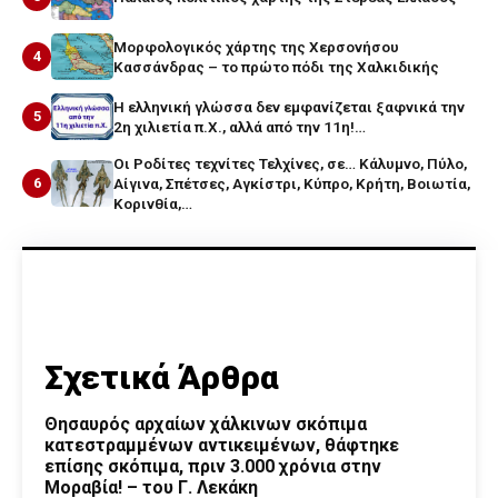
Μορφολογικός χάρτης της Χερσονήσου
4
Κασσάνδρας – το πρώτο πόδι της Χαλκιδικής
Η ελληνική γλώσσα δεν εμφανίζεται ξαφνικά την
5
2η χιλιετία π.Χ., αλλά από την 11η!…
Οι Ροδίτες τεχνίτες Τελχίνες, σε… Κάλυμνο, Πύλο,
6
Αίγινα, Σπέτσες, Αγκίστρι, Κύπρο, Κρήτη, Βοιωτία,
Κορινθία,…
Σχετικά Άρθρα
Θησαυρός αρχαίων χάλκινων σκόπιμα
κατεστραμμένων αντικειμένων, θάφτηκε
επίσης σκόπιμα, πριν 3.000 χρόνια στην
Μοραβία! – του Γ. Λεκάκη