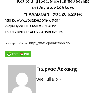
Και το Β΄ μέρος, διάλεξη που δόθηκε
επίσης
στον Σύλλογο
20.6.2014
“ΠΑΛΑΙΧΘΩΝ¨,
στις
:
https://www.youtube.com/watch?
v=rp6DyWGCPzA&list=PL4Crk-
Tnu01xDNECIZ4EO22XHVhONtIum
http://www.palaixthon.gr/
Για περισσότερα:
Γιώργος Λεκάκης
See Full Bio