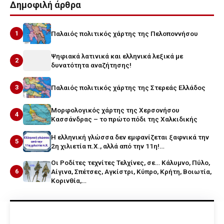
Δημοφιλή άρθρα
1
Παλαιός πολιτικός χάρτης της Πελοποννήσου
Ψηφιακά λατινικά και ελληνικά λεξικά με
2
δυνατότητα αναζήτησης!
3
Παλαιός πολιτικός χάρτης της Στερεάς Ελλάδος
Μορφολογικός χάρτης της Χερσονήσου
4
Κασσάνδρας – το πρώτο πόδι της Χαλκιδικής
Η ελληνική γλώσσα δεν εμφανίζεται ξαφνικά την
5
2η χιλιετία π.Χ., αλλά από την 11η!…
Οι Ροδίτες τεχνίτες Τελχίνες, σε… Κάλυμνο, Πύλο,
6
Αίγινα, Σπέτσες, Αγκίστρι, Κύπρο, Κρήτη, Βοιωτία,
Κορινθία,…