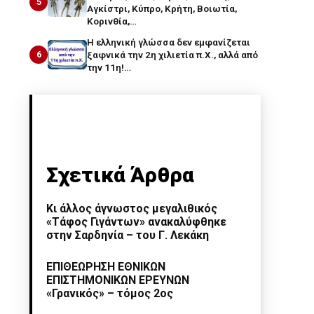
5
Αγκίστρι, Κύπρο, Κρήτη, Βοιωτία,
Κορινθία,…
Η ελληνική γλώσσα δεν εμφανίζεται
6
ξαφνικά την 2η χιλιετία π.Χ., αλλά από
την 11η!…
Σχετικά Άρθρα
Κι άλλος άγνωστος μεγαλιθικός
«Τάφος Γιγάντων» ανακαλύφθηκε
στην Σαρδηνία – του Γ. Λεκάκη
ΕΠΙΘΕΩΡΗΣΗ ΕΘΝΙΚΩΝ
ΕΠΙΣΤΗΜΟΝΙΚΩΝ ΕΡΕΥΝΩΝ
«Γρανικός» – τόμος 2ος