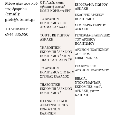
Ο Γ. Λεκάκης στην
Mέσω ηλεκτρονικού
ΕΡΓΟΓΡΑΦΙΑ ΓΙΩΡΓΟΥ
τηλεοπτική εκπομπή
ταχυδρομείου
ΛΕΚΑΚΗ
ΝΩΡΙΣ-ΝΩΡΙΣ της ΕΡΤ
(email):
ΕΚΔΟΣΕΙΣ ΑΡΧΕΙΟΥ
glek@otenet.gr
ΤΟ ΑΡΧΕΙΟΝ
ΠΟΛΙΤΙΣΜΟΥ
ΠΟΛΙΤΙΣΜΟΥ ΣΤΟ
ΣΕΜΙΝΑΡΙΑ ΓΙΩΡΓΟΥ
ΑΡΩΜΑ ΕΛΛΑΔΑΣ
ΤΗΛΕΦΩΝΟ:
ΛΕΚΑΚΗ
6944.336.980
YOUTUBE ΓΙΩΡΓΟΥ
ΓΕΝΕΘΛΙΑ-ΒΡΑΒΕΥΣΕΙΣ
ΛΕΚΑΚΗ
ΤΟΥ ΑΡΧΕΙΟΥ
ΠΟΛΙΤΙΣΜΟΥ
TΗΛΕΟΠΤΙΚΗ
ΑΡΧΕΙΟΝ ΠΟΛΙΤΙΣΜΟΥ
ΕΚΠΟΜΠΗ "ΑΡΧΕΙΟΝ
ΧΟΡΗΓΟΣ
ΠΟΛΙΤΙΣΜΟΥ" ΣΤΗΝ
ΕΠΙΚΟΙΝΩΝΙΑΣ
ΤΗΛΕΌΡΑΣΗ ΔΙΟΝ TV
ΓΡΑΦΟΥΝ ΣΤΟ
ΤΟ ΑΡΧΕΙΟΝ
ΑΡΧΕΙΟΝ ΠΟΛΙΤΙΣΜΟΥ
ΠΟΛΙΤΙΣΜΟΥ ΣΤΟ E-TV
ΣΤΕΡΕΑΣ ΕΛΛΑΔΟΣ
ΒΙΒΛΙΑ,
ΝΤΟΚΥΜΑΝΤΑΙΡ,
ΤΗΛΕΟΠΤΙΚΗ
ΕΚΠΟΜΠΕΣ, του Γ.
ΕΚΠΟΜΠΗ "ΑΡΧΕΙΟΝ
ΛΕΚΑΚΗ, για την
ΠΟΛΙΤΙΣΜΟΥ"
ΚΑΤΟΧΗ
Η ΓΕΝΝΗΣΗ ΚΑΙ Η
ΑΝΑΓΕΝΝΗΣΗ ΤΟΥ
ΕΘΝΟΥΣ ΤΩΝ
ΕΛΛΗΝΩΝ