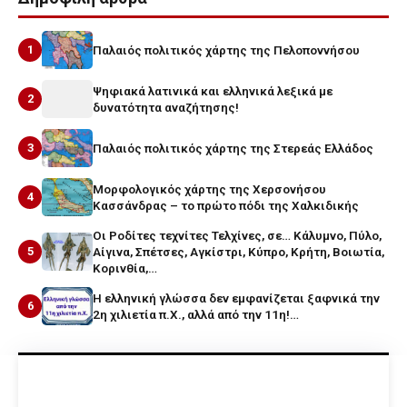
1
Παλαιός πολιτικός χάρτης της Πελοποννήσου
Ψηφιακά λατινικά και ελληνικά λεξικά με
2
δυνατότητα αναζήτησης!
3
Παλαιός πολιτικός χάρτης της Στερεάς Ελλάδος
Μορφολογικός χάρτης της Χερσονήσου
4
Κασσάνδρας – το πρώτο πόδι της Χαλκιδικής
Οι Ροδίτες τεχνίτες Τελχίνες, σε… Κάλυμνο, Πύλο,
5
Αίγινα, Σπέτσες, Αγκίστρι, Κύπρο, Κρήτη, Βοιωτία,
Κορινθία,…
Η ελληνική γλώσσα δεν εμφανίζεται ξαφνικά την
6
2η χιλιετία π.Χ., αλλά από την 11η!…