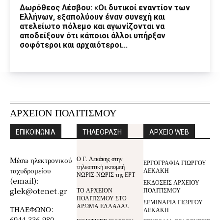
Δωρόθεος Λέσβου: «Οι δυτικοί εναντίον των
Ελλήνων, εξαπολύουν έναν συνεχή και
ατελείωτο πόλεμο και αγωνίζονται να
αποδείξουν ότι κάποιοι άλλοι υπήρξαν
σοφότεροι και αρχαιότεροι...
ΑΡΧΕΙΟΝ ΠΟΛΙΤΙΣΜΟΥ
ΕΠΙΚΟΙΝΩΝΙΑ
ΤΗΛΕΟΡΑΣΗ
ΑΡΧΕΙΟ WEB
Ο Γ. Λεκάκης στην
Mέσω ηλεκτρονικού
ΕΡΓΟΓΡΑΦΙΑ ΓΙΩΡΓΟΥ
τηλεοπτική εκπομπή
ταχυδρομείου
ΛΕΚΑΚΗ
ΝΩΡΙΣ-ΝΩΡΙΣ της ΕΡΤ
(email):
ΕΚΔΟΣΕΙΣ ΑΡΧΕΙΟΥ
glek@otenet.gr
ΤΟ ΑΡΧΕΙΟΝ
ΠΟΛΙΤΙΣΜΟΥ
ΠΟΛΙΤΙΣΜΟΥ ΣΤΟ
ΣΕΜΙΝΑΡΙΑ ΓΙΩΡΓΟΥ
ΑΡΩΜΑ ΕΛΛΑΔΑΣ
ΤΗΛΕΦΩΝΟ:
ΛΕΚΑΚΗ
6944.336.980