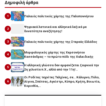
Δημοφιλή άρθρα
1
Παλαιός πολιτικός χάρτης της Πελοποννήσου
Ψηφιακά λατινικά και ελληνικά λεξικά με
2
δυνατότητα αναζήτησης!
3
Παλαιός πολιτικός χάρτης της Στερεάς Ελλάδος
Μορφολογικός χάρτης της Χερσονήσου
4
Κασσάνδρας – το πρώτο πόδι της Χαλκιδικής
Η ελληνική γλώσσα δεν εμφανίζεται ξαφνικά την
5
2η χιλιετία π.Χ., αλλά από την 11η!…
Οι Ροδίτες τεχνίτες Τελχίνες, σε… Κάλυμνο, Πύλο,
6
Αίγινα, Σπέτσες, Αγκίστρι, Κύπρο, Κρήτη, Βοιωτία,
Κορινθία,…