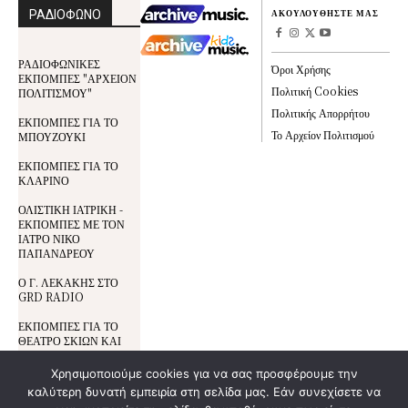
ΡΑΔΙΟΦΩΝΟ
ΑΚΟΥΛΟΥΘΗΣΤΕ ΜΑΣ
ΡΑΔΙΟΦΩΝΙΚΕΣ
Όροι Χρήσης
ΕΚΠΟΜΠΕΣ "ΑΡΧΕΙΟΝ
Πολιτική Cookies
ΠΟΛΙΤΙΣΜΟΥ"
Πολιτικής Απορρήτου
ΕΚΠΟΜΠΕΣ ΓΙΑ ΤΟ
Το Αρχείον Πολιτισμού
ΜΠΟΥΖΟΥΚΙ
ΕΚΠΟΜΠΕΣ ΓΙΑ ΤΟ
ΚΛΑΡΙΝΟ
ΟΛΙΣΤΙΚΗ ΙΑΤΡΙΚΗ -
ΕΚΠΟΜΠΕΣ ΜΕ ΤΟΝ
ΙΑΤΡΟ ΝΙΚΟ
ΠΑΠΑΝΔΡΕΟΥ
Ο Γ. ΛΕΚΑΚΗΣ ΣΤΟ
GRD RADIO
ΕΚΠΟΜΠΕΣ ΓΙΑ ΤΟ
ΘΕΑΤΡΟ ΣΚΙΩΝ ΚΑΙ
ΤΟΝ ΚΑΡΑΓΚΙΟΖΗ
Χρησιμοποιούμε cookies για να σας προσφέρουμε την
καλύτερη δυνατή εμπειρία στη σελίδα μας. Εάν συνεχίσετε να
Όροι Χρήσης