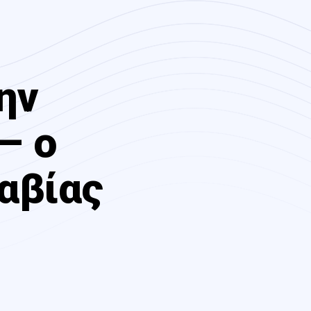
ην
– ο
αβίας