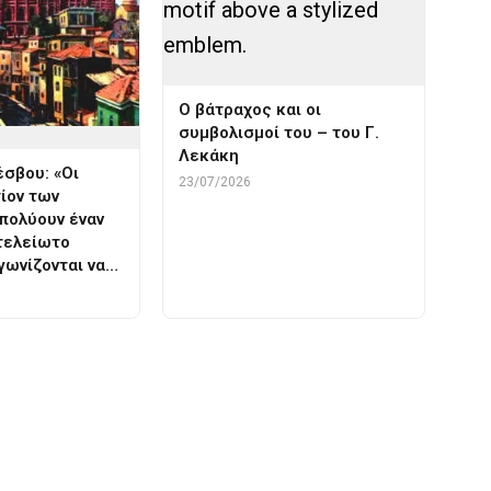
Ο βάτραχος και οι
συμβολισμοί του – του Γ.
Λεκάκη
σβου: «Οι
23/07/2026
τίον των
πολύουν έναν
τελείωτο
γωνίζονται να…