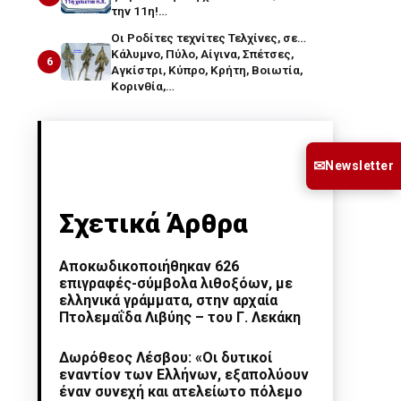
την 11η!…
Οι Ροδίτες τεχνίτες Τελχίνες, σε…
Κάλυμνο, Πύλο, Αίγινα, Σπέτσες,
6
Αγκίστρι, Κύπρο, Κρήτη, Βοιωτία,
Κορινθία,…
✉
Newsletter
Σχετικά Άρθρα
Αποκωδικοποιήθηκαν 626
επιγραφές-σύμβολα λιθοξόων, με
ελληνικά γράμματα, στην αρχαία
Πτολεμαΐδα Λιβύης – του Γ. Λεκάκη
Δωρόθεος Λέσβου: «Οι δυτικοί
εναντίον των Ελλήνων, εξαπολύουν
έναν συνεχή και ατελείωτο πόλεμο