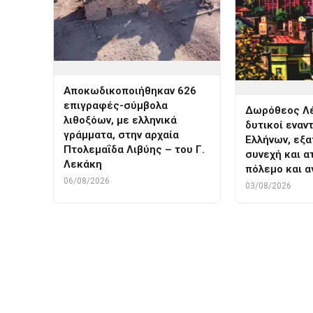
Αποκωδικοποιήθηκαν 626
επιγραφές-σύμβολα
Δωρόθεος Λέ
λιθοξόων, με ελληνικά
δυτικοί εναν
γράμματα, στην αρχαία
Ελλήνων, εξα
Πτολεμαΐδα Λιβύης – του Γ.
συνεχή και α
Λεκάκη
πόλεμο και α
06/08/2026
03/08/2026