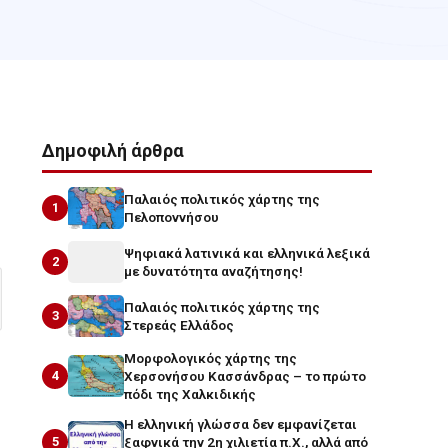
Δημοφιλή άρθρα
Παλαιός πολιτικός χάρτης της
1
Πελοποννήσου
Ψηφιακά λατινικά και ελληνικά λεξικά
2
με δυνατότητα αναζήτησης!
Παλαιός πολιτικός χάρτης της
3
Στερεάς Ελλάδος
Μορφολογικός χάρτης της
4
Χερσονήσου Κασσάνδρας – το πρώτο
πόδι της Χαλκιδικής
Η ελληνική γλώσσα δεν εμφανίζεται
5
ξαφνικά την 2η χιλιετία π.Χ., αλλά από